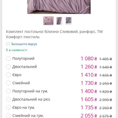
Комплект постільної білизни Сливовий, ранфорс, ТМ
Комфорт-текстиль
Залишити відгук
Є в наявності
1 080
Полуторний
₴
1 405 ₴
1 260
Двоспальний
₴
1 640 ₴
1 410
Євро
₴
1 835 ₴
1 730
Сімейний
₴
2 250 ₴
1 400
Полуторний на гум.
₴
1 820 ₴
1 605
Двоспальний на рез.
₴
2 090 ₴
1 735
Євро на гум.
₴
2 260 ₴
2 055
Сімейний на гум.
₴
2 675 ₴