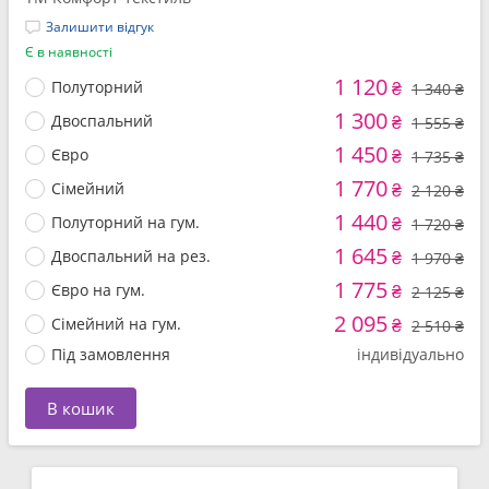
Залишити відгук
Є в наявності
1 120
Полуторний
₴
1 340 ₴
1 300
Двоспальний
₴
1 555 ₴
1 450
Євро
₴
1 735 ₴
1 770
Сімейний
₴
2 120 ₴
1 440
Полуторний на гум.
₴
1 720 ₴
1 645
Двоспальний на рез.
₴
1 970 ₴
1 775
Євро на гум.
₴
2 125 ₴
2 095
Сімейний на гум.
₴
2 510 ₴
Під замовлення
індивідуально
В кошик