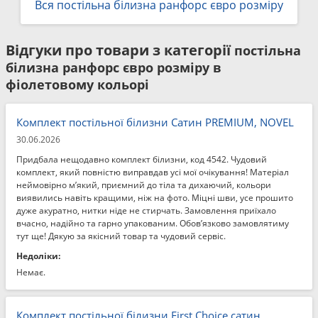
Вся постільна білизна ранфорс євро розміру
Відгуки про товари з категорії
постільна
білизна ранфорс євро розміру в
фіолетовому кольорі
Комплект постільної білизни Сатин PREMIUM, NOVEL
30.06.2026
Придбала нещодавно комплект білизни, код 4542. Чудовий
комплект, який повністю виправдав усі мої очікування! Матеріал
неймовірно м’який, приємний до тіла та дихаючий, кольори
виявились навіть кращими, ніж на фото. Міцні шви, усе прошито
дуже акуратно, нитки ніде не стирчать. Замовлення приїхало
вчасно, надійно та гарно упакованим. Обов’язково замовлятиму
тут ще! Дякую за якісний товар та чудовий сервіс.
Недоліки:
Немає.
Комплект постільної білизни First Choice сатин