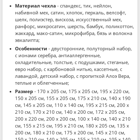
Материал чехла
- спандекс, тик, нейлон,
набивной мех, сатин, хлопок, перкаль, велсофт,
шелк, полиэстер, вискоза, искусственный мех,
ранфорс, микросатин, шерсть, бамбук, поликоттон,
жаккард, мако-сатин, микрофибра, бязь и волокна
эвкалипта;
Особенности
- двусторонние, полуторный набор,
с ионами серебра, антиаллергенные,
охладительные, толстые, с подушками, стеганые,
евро набор, с карбоновой нитью, кассетные, с
лавандой, детский набор, с пропиткой Алоэ Вера,
теплые и облегченные;
Размер
- 170 x 205 см, 175 x 205 см, 195 x 220 см,
150 x 205 см, 155 x 205 см, 175 x 210 см, 140 x 190
см, 145 x 205 см, 110 x 140 см, 195 x 215 см, 200 x
210 см, 170 x 210 см, 140 x 200 см, 172 x 205 см,
200 x 220 см, 200 x 200 см, 100 x 140 см, 140 x 210
см, 155 x 215 см, 195 x 210 см, 180 x 205 см, 135 x
200 см, 180 x 210 см, 175 x 200 см, 145 x 210 см,
150 x 210 см, 140 x 205 см, 155 x 210 см, 105 x 140