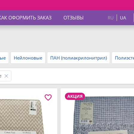
Скидки
КАК ОФОРМИТЬ ЗАКАЗ
ОТЗЫВЫ
RU
UA
вые
Нейлоновые
ПАН (полиакрилонитрил)
Полиэст
е
АКЦИЯ