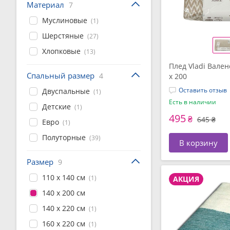
Материал
7
Муслиновые
(1)
Шерстяные
(27)
Хлопковые
(13)
Плед Vladi Вален
Спальный размер
4
x 200
Оставить отзыв
Двуспальные
(1)
Есть в наличии
Детские
(1)
495
₴
645 ₴
Евро
(1)
Полуторные
(39)
В корзину
Размер
9
110 x 140 см
(1)
АКЦИЯ
140 x 200 см
140 x 220 см
(1)
160 x 220 см
(1)