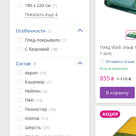
180 x 220 см
(1)
Показать еще 4
Особенности
2
Плед-покрывало
(1)
Плед Vladi Эльф 1
С бахромой
(38)
т.зел)
Оставить отзыв
Состав
8
Есть в наличии
Акрил
(16)
855
₴
1 115 ₴
Кашемир
(1)
Нейлон
(2)
В корзину
ПАН
(14)
Полиэстер
(35)
АКЦИЯ
Хлопок
(13)
Шерсть
(25)