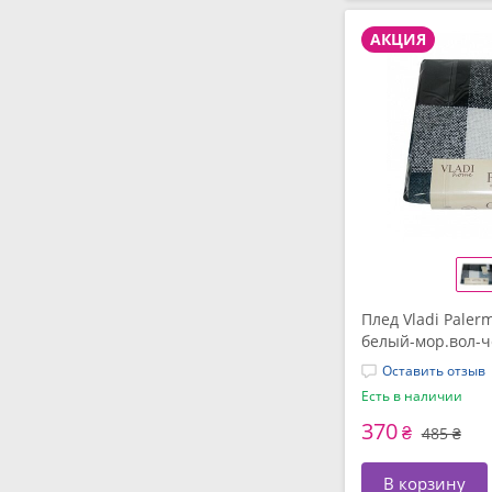
АКЦИЯ
Плед Vladi Paler
белый-мор.вол-ч
Оставить отзыв
Есть в наличии
370
₴
485 ₴
В корзину