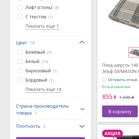
Лофт (стиль)
(8)
С текстом
(1)
Показать еще 1
Цвет
18
Бежевый
(9)
Белый
(14)
Плед шерсть 140
Бирюзовый
(1)
Эльф 03/MASON (
серый) ТМ Vladi
Бордовый
Оставить отзыв
(1)
Есть в наличии
Показать еще 14
855
₴
1 030 ₴
Страна-производитель
В корзину
товара
1
Плотность
5
АКЦИЯ