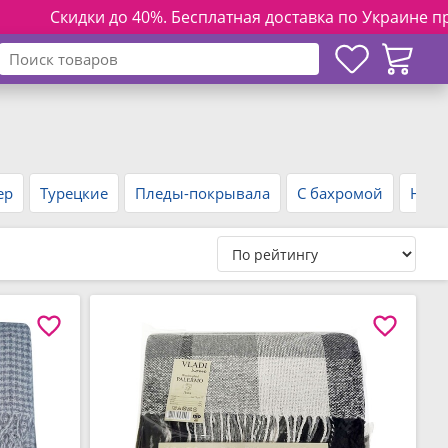
 до 40%. Бесплатная доставка по Украине при заказе от 30
ер
Турецкие
Пледы-покрывала
С бахромой
На п