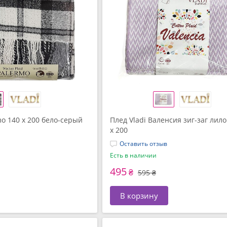
mo 140 x 200 бело-серый
Плед Vladi Валенсия зиг-заг лил
x 200
Оставить отзыв
Есть в наличии
495
₴
595 ₴
В корзину