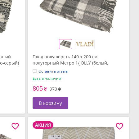
орный
Плед полушерсть 140 x 200 см
о-серый)
полуторный Метро 1/JOLLY (белый,
дымчатый, темно-серый) ТМ Vladi
Оставить отзыв
Есть в наличии
805
₴
970 ₴
В корзину
АКЦИЯ