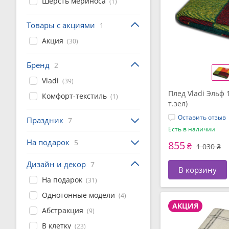
Шерсть мериноса
(1)
Товары с акциями
1
Акция
(30)
Бренд
2
Vladi
(39)
Плед Vladi Эльф 
Комфорт-текстиль
(1)
т.зел)
Оставить отзыв
Праздник
7
Есть в наличии
На подарок
5
855
₴
1 030 ₴
Дизайн и декор
7
В корзину
На подарок
(31)
Однотонные модели
(4)
АКЦИЯ
Абстракция
(9)
В клетку
(23)