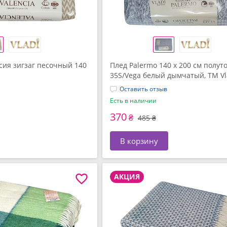
сия зигзаг песочный 140
Плед Palermo 140 x 200 см полут
35S/Vega белый дымчатый, ТМ Vl
Оставить отзыв
Есть в наличии
370
₴
485 ₴
В корзину
АКЦИЯ