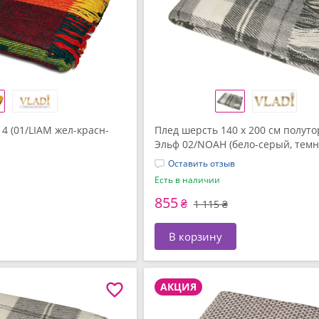
14 (01/LIAM жел-красн-
Плед шерсть 140 x 200 см полут
Эльф 02/NOAH (бело-серый, темн
ТМ Vladi
Оставить отзыв
Есть в наличии
855
₴
1 115 ₴
В корзину
АКЦИЯ