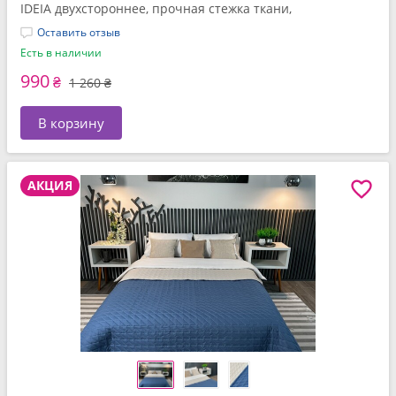
IDEIA двухстороннее, прочная стежка ткани,
антиаллергенное волоконо
Оставить отзыв
Есть в наличии
990
₴
1 260 ₴
В корзину
АКЦИЯ