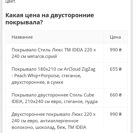
цвет.
Какая цена на двусторонние
покрывала?
Название
Цена
Покрывало Стиль Люкс TM IDEIA 220 x
990 ₴
240 см мята/св.сірий
Покрывало 180x210 см ArCloud ZigZag
655 ₴
- Peach Whip+Porpoise, стеганое,
двухстороннее, в сумке
Покрывало двустороннее Стиль Cube
660 ₴
IDEIA, 210x240 см евро, стеганое, пудра
Двухстороннее покрывало Люкс 220 x
990 ₴
240 см евро, антиаллергенное
волоконо, шоколад, беж, ТМ IDEIA