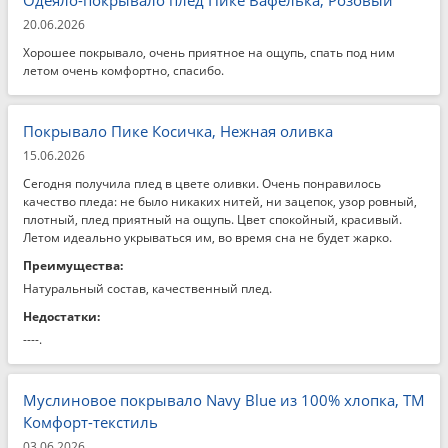
Одеяло-покрывало плед Пике Вафелька, Розовый
20.06.2026
Хорошее покрывало, очень приятное на ощупь, спать под ним
летом очень комфортно, спасибо.
Покрывало Пике Косичка, Нежная оливка
15.06.2026
Сегодня получила плед в цвете оливки. Очень понравилось
качество пледа: не было никаких нитей, ни зацепок, узор ровный,
плотный, плед приятный на ощупь. Цвет спокойный, красивый.
Летом идеально укрываться им, во время сна не будет жарко.
Преимущества:
Натуральный состав, качественный плед.
Недостатки:
----.
Муслиновое покрывало Navy Blue из 100% хлопка, ТМ
Комфорт-текстиль
03.06.2026