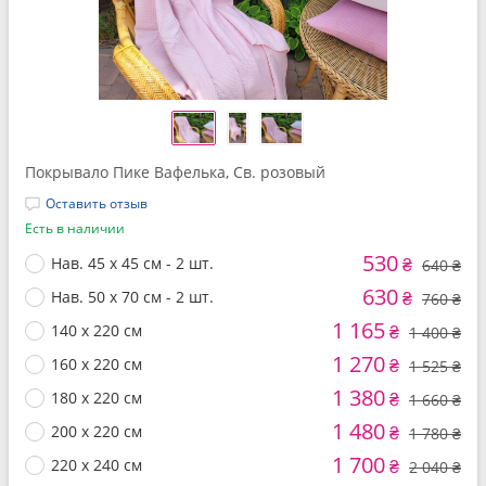
Покрывало Пике Вафелька, Св. розовый
Оставить отзыв
Есть в наличии
530
Нав. 45 x 45 см - 2 шт.
₴
640 ₴
630
Нав. 50 x 70 см - 2 шт.
₴
760 ₴
1 165
140 x 220 см
₴
1 400 ₴
1 270
160 x 220 см
₴
1 525 ₴
1 380
180 x 220 см
₴
1 660 ₴
1 480
200 x 220 см
₴
1 780 ₴
1 700
220 x 240 см
₴
2 040 ₴