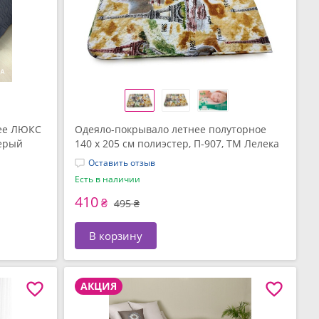
нее ЛЮКС
Одеяло-покрывало летнее полуторное
серый
140 x 205 см полиэстер, П-907, ТМ Лелека
Текстиль
Оставить отзыв
Есть в наличии
410
₴
495 ₴
В корзину
АКЦИЯ