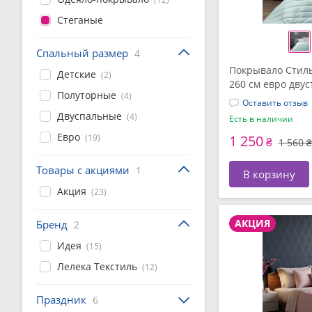
Стеганые
Спальный размер
4
Покрывало Стиль
Детские
(2)
260 см евро двус
Полуторные
(4)
серое, TM IDEIA
Оставить отзыв
Двуспальные
(4)
Есть в наличии
Евро
(19)
1 250
₴
1 560 ₴
Товары с акциями
1
В корзину
Акция
(23)
АКЦИЯ
Бренд
2
Идея
(15)
Лелека Текстиль
(12)
Праздник
6