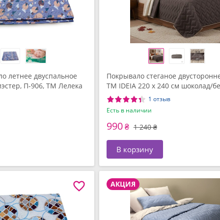
о летнее двуспальное
Покрывало стеганое двусторон
иэстер, П-906, ТМ Лелека
TM IDEIA 220 x 240 см шоколад/б
1 отзыв
Есть в наличии
990
₴
1 240 ₴
В корзину
АКЦИЯ