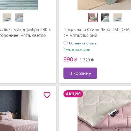
 Люкс микрофибра 240 x
Покрывало Стиль Люкс TM IDEIA 
тороннее, мята, светло-
см мята/св.сірий
Оставить отзыв
Есть в наличии
990
₴
1 320 ₴
В корзину
АКЦИЯ