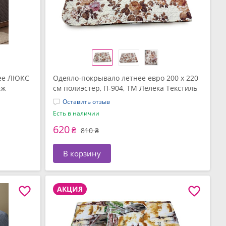
нее ЛЮКС
Одеяло-покрывало летнее евро 200 x 220
еж
см полиэстер, П-904, ТМ Лелека Текстиль
Оставить отзыв
Есть в наличии
620
₴
810 ₴
В корзину
АКЦИЯ