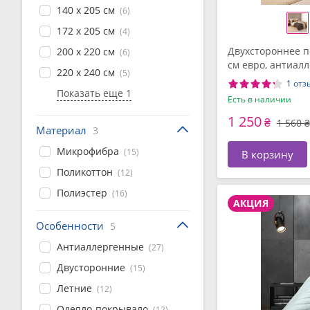
140 x 205 см
(6)
172 x 205 см
(4)
Двухстороннее п
200 x 220 см
(6)
см евро, антиал
220 x 240 см
(5)
шоколад, беж, ТМ
1 отз
Показать еще 1
Есть в наличии
1 250
₴
1 560 ₴
Материал
3
Микрофибра
(15)
В корзину
Поликоттон
(12)
Полиэстер
(16)
АКЦИЯ
Особенности
5
Антиаллергенные
(27)
Двусторонние
(15)
Летние
(12)
Одеяло-покрывало
(12)