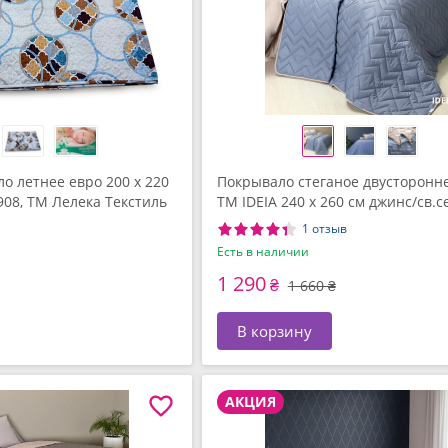
о летнее евро 200 x 220
Покрывало стеганое двусторон
908, ТМ Лелека Текстиль
TM IDEIA 240 x 260 см джинс/св.
1 отзыв
Есть в наличии
1 290
₴
1 660 ₴
В корзину
АКЦИЯ