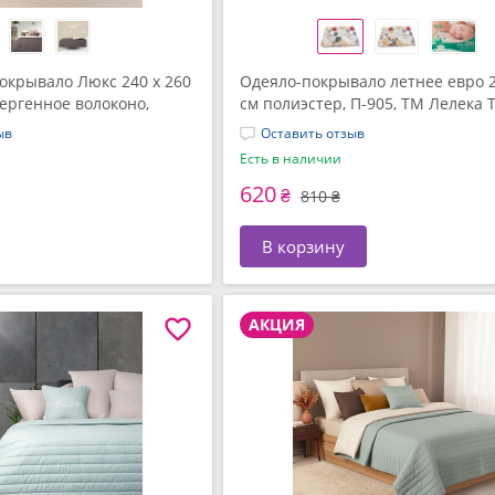
окрывало Люкс 240 x 260
Одеяло-покрывало летнее евро 2
лергенное волоконо,
см полиэстер, П-905, ТМ Лелека 
 IDEIA
ыв
Оставить отзыв
Есть в наличии
620
₴
810 ₴
В корзину
АКЦИЯ