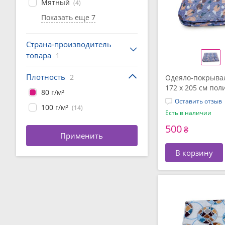
Мятный
(4)
Показать еще 7
Страна-производитель
товара
1
Плотность
2
Одеяло-покрывал
172 x 205 см пол
80 г/м²
Текстиль
Оставить отзыв
100 г/м²
(14)
Есть в наличии
500
₴
В корзину