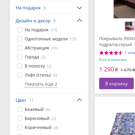
На подарок
6
Дизайн и декор
8
На подарок
(13)
Покрывало ЛЮКС 
Однотонные модели
(15)
пудра/св.серый
Абстракция
(16)
1 отз
Города
(2)
Есть в наличии
В полоску
(2)
1 290
₴
1 670 ₴
Лофт (стиль)
(5)
В корзину
Показать еще 2
Цвет
11
Бежевый
(6)
Бирюзовый
(2)
Коричневый
(4)