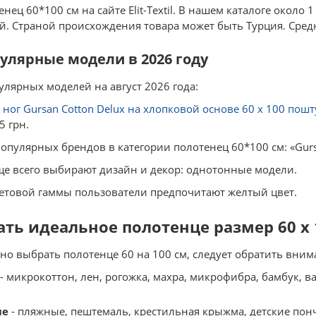
нец 60*100 см на сайте Elit-Textil. В нашем каталоге около
. Страной происхождения товара может быть Турция. Средн
улярные модели в 2026 году
лярных моделей на август 2026 года:
ног Gursan Cotton Delux на хлопковой основе 60 x 100 поштуч
5 грн.
опулярных брендов в категории полотенец 60*100 см: «Gurs
ще всего выбирают дизайн и декор: однотонные модели.
етовой гаммы пользователи предпочитают желтый цвет.
ть идеальное полотенце размер 60 x 
о выбрать полотенце 60 на 100 см, следует обратить вним
- микрокоттон, лен, рогожка, махра, микрофибра, бамбук, в
ие
- пляжные, пештемаль, крестильная крыжма, детские понч