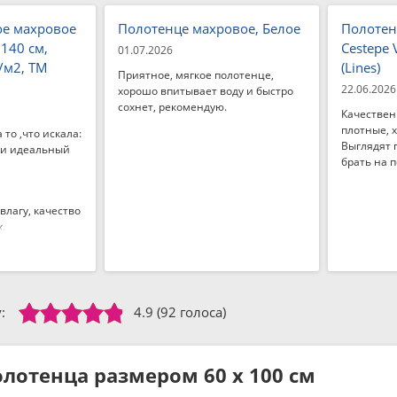
ое махровое
Полотенце махровое, Белое
Полотен
 140 см,
Cestepe 
01.07.2026
/м2, ТМ
(Lines)
Приятное, мягкое полотенце,
22.06.2026
хорошо впитывает воду и быстро
сохнет, рекомендую.
Качествен
плотные, 
то ,что искала:
Выглядят 
 и идеальный
брать на п
лагу, качество
.
:
4.9
(92 голоса)
лотенца размером 60 x 100 см