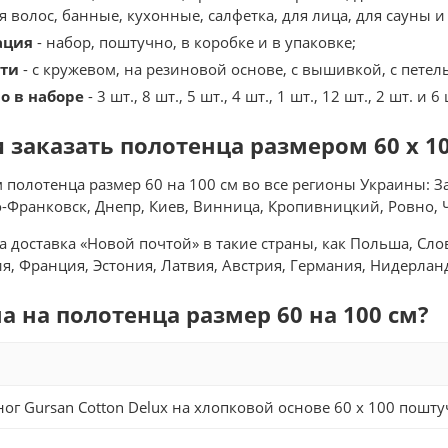
я волос, банные, кухонные, салфетка, для лица, для сауны и 
ация
- набор, поштучно, в коробке и в упаковке;
ти
- с кружевом, на резиновой основе, с вышивкой, с петел
о в наборе
- 3 шт., 8 шт., 5 шт., 4 шт., 1 шт., 12 шт., 2 шт. и 6 
заказать полотенца размером 60 x 10
полотенца размер 60 на 100 см во все регионы Украины: З
-Франковск, Днепр, Киев, Винница, Кропивницкий, Ровно, Че
 доставка «Новой почтой» в такие страны, как Польша, Слов
, Франция, Эстония, Латвия, Австрия, Германия, Нидерлан
а на полотенца размер 60 на 100 см?
ог Gursan Cotton Delux на хлопковой основе 60 x 100 поштучн