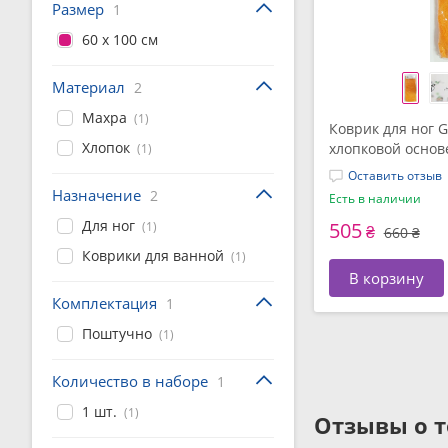
Размер
1
60 x 100 см
Материал
2
Махра
(1)
Коврик для ног G
Хлопок
хлопковой основ
(1)
(Delux cotton-car
Оставить отзыв
Назначение
2
Есть в наличии
Для ног
505
(1)
₴
660 ₴
Коврики для ванной
(1)
В корзину
Комплектация
1
Поштучно
(1)
Количество в наборе
1
1 шт.
(1)
Отзывы о т