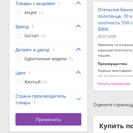
Товары с акциями
1
Отельное банн
Акция
(1)
полотенце, 70 x
плотность 550 г
Бренд
1
IDEIA
Gursan
(1)
20.07.2026
Наконец-то я нашла 
Дизайн и декор
1
хорошая плотность
пошив.
Однотонные модели
(1)
Преимущества:
Хорошо впитывают в
Цвет
1
как в дорогих отелях
Желтый
(1)
Читать полностью
Недостатки:
Не нашла.
Страна-производитель
товара
1
Оцените страницу
Купить по