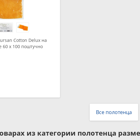
ursan Cotton Delux на
е 60 x 100 поштучно
p-yellow)
Все полотенца
оварах из категории
полотенца размер