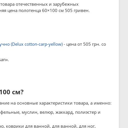
 1 товара отечественных и зарубежных
яя цена полотенца 60×100 см 505 гривен.
но (Delux cotton-carp-yellow)
- цена от 505 грн. со
an».
100 см?
ание на основные характеристики товара, а именно:
афельные, муслин, велюр, жаккард, полиэстер и
о, коврики для ванной, для ванной, для ног,