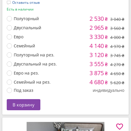
Оставить отзыв
Есть в наличии
2 530
Полуторный
₴
3 040 ₴
2 965
Двуспальный
₴
3 560 ₴
3 330
Евро
₴
4 000 ₴
4 140
Семейный
₴
4 970 ₴
3 120
Полуторный на рез.
₴
3 745 ₴
3 555
Двуспальный на рез.
₴
4 270 ₴
3 875
Евро на рез.
₴
4 650 ₴
4 680
Семейный на рез.
₴
5 620 ₴
Под заказ
индивидуально
В корзину