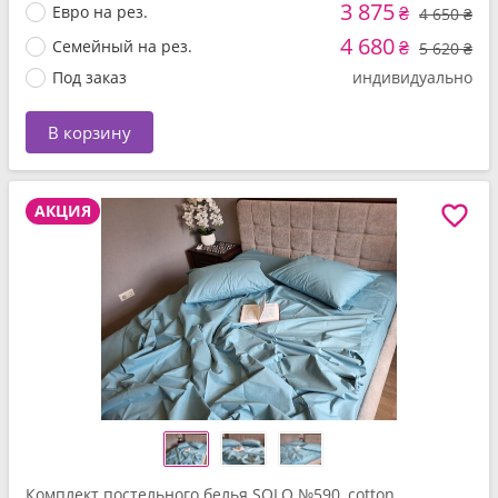
3 875
Евро на рез.
₴
4 650 ₴
4 680
Семейный на рез.
₴
5 620 ₴
Под заказ
индивидуально
В корзину
АКЦИЯ
Комплект постельного белья SOLO №590, cotton