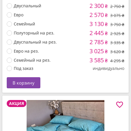
2 300
Двуспальный
₴
2 750 ₴
2 570
Евро
₴
3 075 ₴
3 130
Семейный
₴
3 750 ₴
2 445
Полуторный на рез.
₴
2 925 ₴
2 785
Двуспальный на рез.
₴
3 335 ₴
3 025
Евро на рез.
₴
3 620 ₴
3 585
Семейный на рез.
₴
4 295 ₴
Под заказ
индивидуально
В корзину
АКЦИЯ