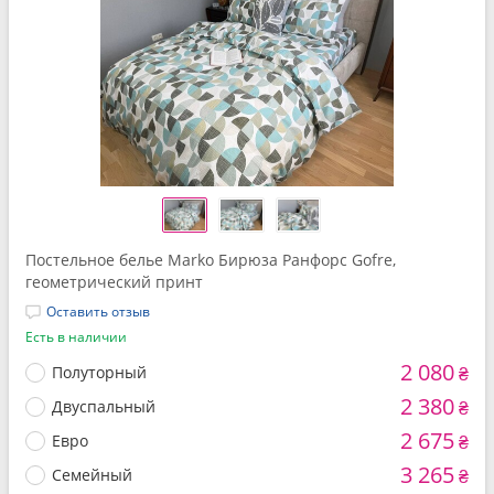
Постельное белье Marko Бирюза Ранфорс Gofre,
геометрический принт
Оставить отзыв
Есть в наличии
2 080
Полуторный
₴
2 380
Двуспальный
₴
2 675
Евро
₴
3 265
Семейный
₴