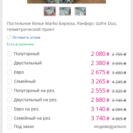
Постельное белье Marko Бирюза, Ранфорс Gofre Duo,
геометрический принт
Оставить отзыв
Есть в наличии
2 080
Полуторный
₴
2 705 ₴
2 380
Двуспальный
₴
3 095 ₴
2 675
Евро
₴
3 480 ₴
3 265
Семейный
₴
4 245 ₴
2 555
Полуторный на рез.
₴
3 325 ₴
2 880
Двуспальный на рез.
₴
3 745 ₴
3 140
Евро на рез.
₴
4 085 ₴
3 740
Семейный на рез.
₴
4 865 ₴
Под заказ
индивидуально