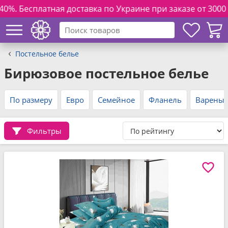
ставка по Украине при заказе от 3000 грн. и полной оплат
Постельное белье
Бирюзовое постельное белье
По размеру
Евро
Семейное
Фланель
Вареный
Фильтры