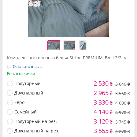
Комплект постельного белья Stripe PREMIUM, BALI 2/2см
Оставить отзыв
Есть в наличии
2 530
Полуторный
₴
3 040 ₴
2 965
Двуспальный
₴
3 560 ₴
3 330
Евро
₴
4 000 ₴
4 140
Семейный
₴
4 970 ₴
3 120
Полуторный на рез.
₴
3 745 ₴
3 555
Двуспальный на рез.
₴
4 270 ₴