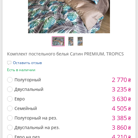
Комплект постельного белья Сатин PREMIUM, TROPICS
Оставить отзыв
Есть в наличии
2 770
Полуторный
₴
3 235
Двуспальный
₴
3 630
Евро
₴
4 505
Семейный
₴
3 385
Полуторный на рез.
₴
3 860
Двуспальный на рез.
₴
4 210
Евро на рез.
₴