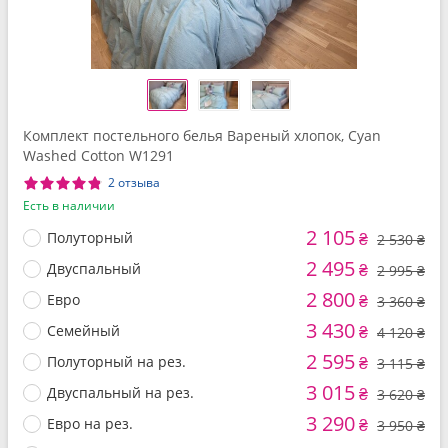
Комплект постельного белья Вареный хлопок, Cyan
Washed Cotton W1291
2 отзыва
Есть в наличии
2 105
Полуторный
₴
2 530 ₴
2 495
Двуспальный
₴
2 995 ₴
2 800
Евро
₴
3 360 ₴
3 430
Семейный
₴
4 120 ₴
2 595
Полуторный на рез.
₴
3 115 ₴
3 015
Двуспальный на рез.
₴
3 620 ₴
3 290
Евро на рез.
₴
3 950 ₴