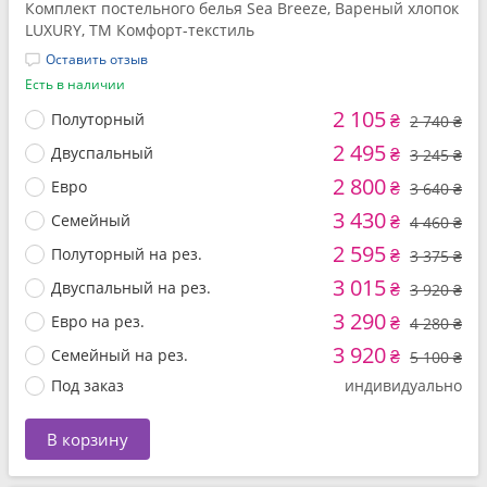
Комплект постельного белья Sea Breeze, Вареный хлопок
LUXURY, ТМ Комфорт-текстиль
Оставить отзыв
Есть в наличии
2 105
Полуторный
₴
2 740 ₴
2 495
Двуспальный
₴
3 245 ₴
2 800
Евро
₴
3 640 ₴
3 430
Семейный
₴
4 460 ₴
2 595
Полуторный на рез.
₴
3 375 ₴
3 015
Двуспальный на рез.
₴
3 920 ₴
3 290
Евро на рез.
₴
4 280 ₴
3 920
Семейный на рез.
₴
5 100 ₴
Под заказ
индивидуально
В корзину