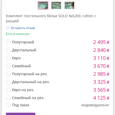
Комплект постельного белья SOLO №S200, cotton с
рюшей
Оставить отзыв
Есть в наличии
2 495
Полуторный
₴
2 840
Двуспальный
₴
3 110
Евро
₴
3 670
Семейный
₴
2 985
Полуторный на рез.
₴
3 325
Двуспальный на рез.
₴
3 565
Евро на рез.
₴
4 125
Семейный на рез.
₴
Под заказ
индивидуально