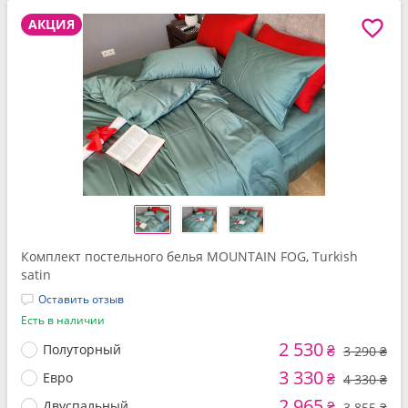
АКЦИЯ
Комплект постельного белья MOUNTAIN FOG, Turkish
satin
Оставить отзыв
Есть в наличии
2 530
Полуторный
₴
3 290 ₴
3 330
Евро
₴
4 330 ₴
2 965
Двуспальный
₴
3 855 ₴