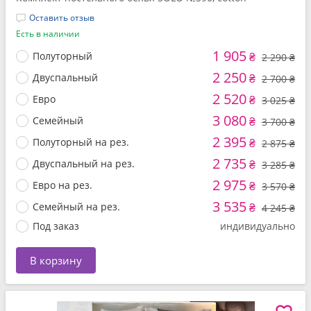
Оставить отзыв
Есть в наличии
1 905
Полуторный
₴
2 290 ₴
2 250
Двуспальный
₴
2 700 ₴
2 520
Евро
₴
3 025 ₴
3 080
Семейный
₴
3 700 ₴
2 395
Полуторный на рез.
₴
2 875 ₴
2 735
Двуспальный на рез.
₴
3 285 ₴
2 975
Евро на рез.
₴
3 570 ₴
3 535
Семейный на рез.
₴
4 245 ₴
Под заказ
индивидуально
В корзину