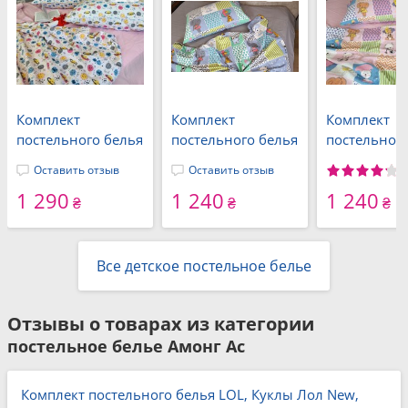
Комплект
Комплект
Комплект
постельного белья
постельного белья
постельного
SPACE, Turkish
Зверята/серый,
Зверята/ро
Оставить отзыв
Оставить отзыв
flannel
Turkish flannel
Turkish flann
1 290
1 240
1 240
₴
₴
₴
1
Все детское постельное белье
Отзывы о товарах из категории
постельное белье Амонг Ас
Комплект постельного белья LOL, Куклы Лол New,