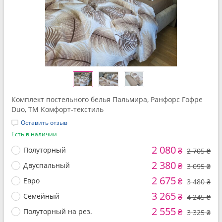
Комплект постельного белья Пальмира, Ранфорс Гофре
Duo, ТМ Комфорт-текстиль
Оставить отзыв
Есть в наличии
2 080
Полуторный
₴
2 705 ₴
2 380
Двуспальный
₴
3 095 ₴
2 675
Евро
₴
3 480 ₴
3 265
Семейный
₴
4 245 ₴
2 555
Полуторный на рез.
₴
3 325 ₴