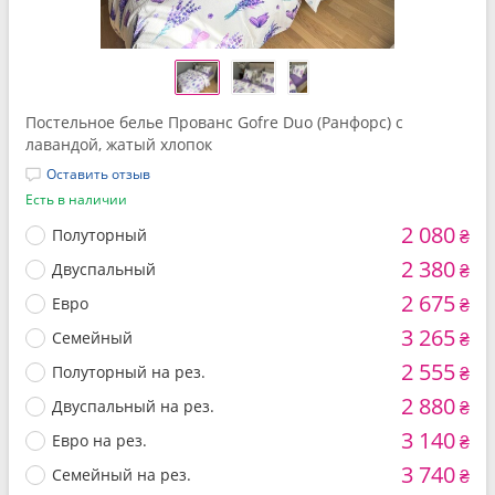
Постельное белье Прованс Gofre Duo (Ранфорс) с
лавандой, жатый хлопок
Оставить отзыв
Есть в наличии
2 080
Полуторный
₴
2 380
Двуспальный
₴
2 675
Евро
₴
3 265
Семейный
₴
2 555
Полуторный на рез.
₴
2 880
Двуспальный на рез.
₴
3 140
Евро на рез.
₴
3 740
Семейный на рез.
₴