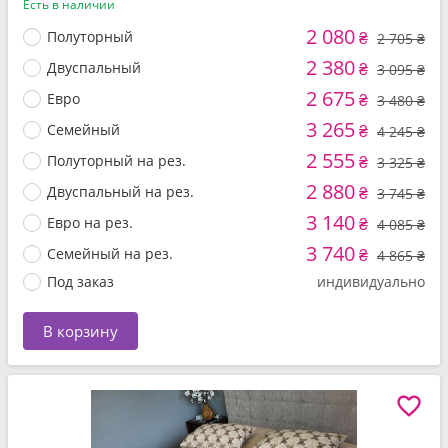
Есть в наличии
2 080
Полуторный
₴
2 705 ₴
2 380
Двуспальный
₴
3 095 ₴
2 675
Евро
₴
3 480 ₴
3 265
Семейный
₴
4 245 ₴
2 555
Полуторный на рез.
₴
3 325 ₴
2 880
Двуспальный на рез.
₴
3 745 ₴
3 140
Евро на рез.
₴
4 085 ₴
3 740
Семейный на рез.
₴
4 865 ₴
Под заказ
индивидуально
В корзину