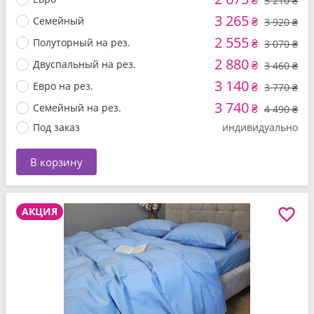
₴
3 210 ₴
3 265
Семейный
₴
3 920 ₴
2 555
Полуторный на рез.
₴
3 070 ₴
2 880
Двуспальный на рез.
₴
3 460 ₴
3 140
Евро на рез.
₴
3 770 ₴
3 740
Семейный на рез.
₴
4 490 ₴
Под заказ
индивидуально
В корзину
АКЦИЯ