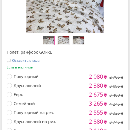
Полет, ранфорс GOFRE
Оставить отзыв
Есть в наличии
2 080
Полуторный
₴
2 705 ₴
2 380
Двуспальный
₴
3 095 ₴
2 675
Евро
₴
3 480 ₴
3 265
Семейный
₴
4 245 ₴
2 555
Полуторный на рез.
₴
3 325 ₴
2 880
Двуспальный на рез.
₴
3 745 ₴