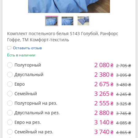
Комплект постельного белья S143 Голубой, Ранфорс
Гофре, ТМ Комфорт-текстиль
Оставить отзыв
Есть в наличии
2 080
Полуторный
₴
2 705 ₴
2 380
Двуспальный
₴
3 095 ₴
2 675
Евро
₴
3 480 ₴
3 265
Семейный
₴
4 245 ₴
2 555
Полуторный на рез.
₴
3 325 ₴
2 880
Двуспальный на рез.
₴
3 745 ₴
3 140
Евро на рез.
₴
4 085 ₴
3 740
Семейный на рез.
₴
4 865 ₴