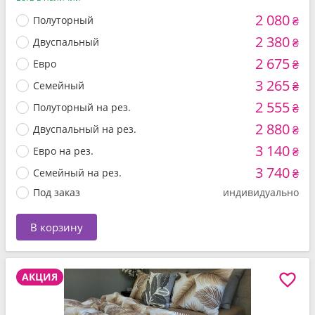
2 080
Полуторный
₴
2 380
Двуспальный
₴
2 675
Евро
₴
3 265
Семейный
₴
2 555
Полуторный на рез.
₴
2 880
Двуспальный на рез.
₴
3 140
Евро на рез.
₴
3 740
Семейный на рез.
₴
Под заказ
индивидуально
В корзину
АКЦИЯ