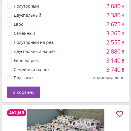
2 080
Полуторный
₴
2 380
Двуспальный
₴
2 675
Евро
₴
3 265
Семейный
₴
2 555
Полуторный на рез.
₴
2 880
Двуспальный на рез.
₴
3 140
Евро на рез.
₴
3 740
Семейный на рез.
₴
Под заказ
индивидуально
В корзину
АКЦИЯ