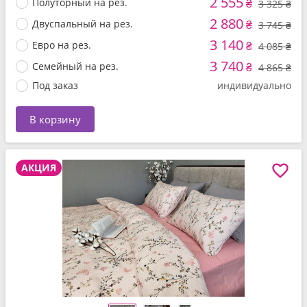
2 555
Полуторный на рез.
₴
3 325 ₴
2 880
Двуспальный на рез.
₴
3 745 ₴
3 140
Евро на рез.
₴
4 085 ₴
3 740
Семейный на рез.
₴
4 865 ₴
Под заказ
индивидуально
В корзину
АКЦИЯ