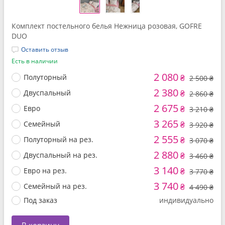
Комплект постельного белья Нежница розовая, GOFRE
DUO
Оставить отзыв
Есть в наличии
2 080
Полуторный
₴
2 500 ₴
2 380
Двуспальный
₴
2 860 ₴
2 675
Евро
₴
3 210 ₴
3 265
Семейный
₴
3 920 ₴
2 555
Полуторный на рез.
₴
3 070 ₴
2 880
Двуспальный на рез.
₴
3 460 ₴
3 140
Евро на рез.
₴
3 770 ₴
3 740
Семейный на рез.
₴
4 490 ₴
Под заказ
индивидуально