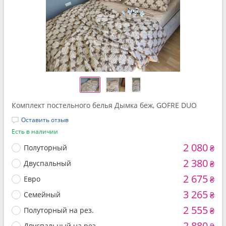
Комплект постельного белья Дымка беж, GOFRE DUO
Оставить отзыв
Есть в наличии
2 080
Полуторный
₴
2 380
Двуспальный
₴
2 675
Евро
₴
3 265
Семейный
₴
2 555
Полуторный на рез.
₴
2 880
Двуспальный на рез.