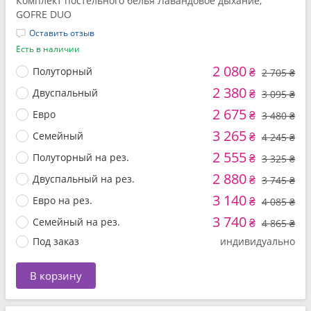
Комплект постельного белья Лавандовое дыхание,
GOFRE DUO
Оставить отзыв
Есть в наличии
2 080
Полуторный
₴
2 705 ₴
2 380
Двуспальный
₴
3 095 ₴
2 675
Евро
₴
3 480 ₴
3 265
Семейный
₴
4 245 ₴
2 555
Полуторный на рез.
₴
3 325 ₴
2 880
Двуспальный на рез.
₴
3 745 ₴
3 140
Евро на рез.
₴
4 085 ₴
3 740
Семейный на рез.
₴
4 865 ₴
Под заказ
индивидуально
В корзину