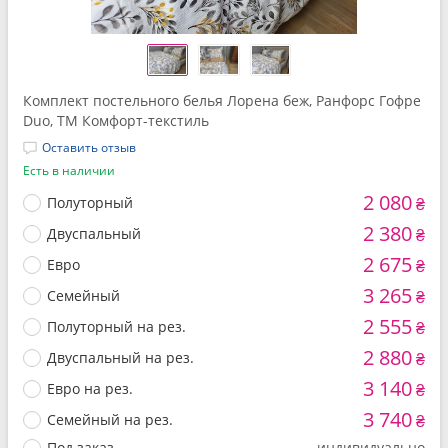
Комплект постельного белья Лорена беж, Ранфорс Гофре
Duo, ТМ Комфорт-текстиль
Оставить отзыв
Есть в наличии
2 080
Полуторный
₴
2 380
Двуспальный
₴
2 675
Евро
₴
3 265
Семейный
₴
2 555
Полуторный на рез.
₴
2 880
Двуспальный на рез.
₴
3 140
Евро на рез.
₴
3 740
Семейный на рез.
₴
Под заказ
индивидуально