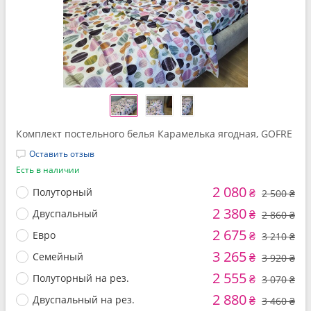
Комплект постельного белья Карамелька ягодная, GOFRE
Оставить отзыв
Есть в наличии
2 080
Полуторный
₴
2 500 ₴
2 380
Двуспальный
₴
2 860 ₴
2 675
Евро
₴
3 210 ₴
3 265
Семейный
₴
3 920 ₴
2 555
Полуторный на рез.
₴
3 070 ₴
2 880
Двуспальный на рез.
₴
3 460 ₴