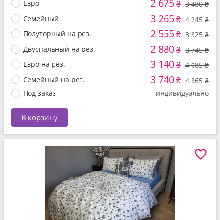
2 675
Евро
₴
3 480 ₴
3 265
Семейный
₴
4 245 ₴
2 555
Полуторный на рез.
₴
3 325 ₴
2 880
Двуспальный на рез.
₴
3 745 ₴
3 140
Евро на рез.
₴
4 085 ₴
3 740
Семейный на рез.
₴
4 865 ₴
Под заказ
индивидуально
В корзину