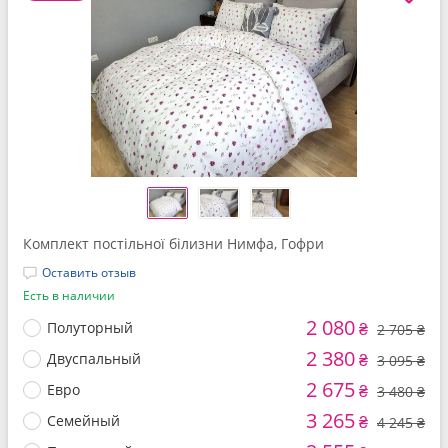
Комплект постільної білизни Нимфа, Гофри
Оставить отзыв
Есть в наличии
2 080
Полуторный
₴
2 705 ₴
2 380
Двуспальный
₴
3 095 ₴
2 675
Евро
₴
3 480 ₴
3 265
Семейный
₴
4 245 ₴