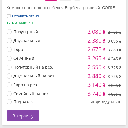
Комплект постельного белья Вербена розовый, GOFRE
Оставить отзыв
Есть в наличии
2 080
Полуторный
₴
2 705 ₴
2 380
Двуспальный
₴
3 095 ₴
2 675
Евро
₴
3 480 ₴
3 265
Семейный
₴
4 245 ₴
2 555
Полуторный на рез.
₴
3 325 ₴
2 880
Двуспальный на рез.
₴
3 745 ₴
3 140
Евро на рез.
₴
4 085 ₴
3 740
Семейный на рез.
₴
4 865 ₴
Под заказ
индивидуально
В корзину