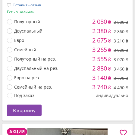
Оставить отзыв
Есть в наличии
2 080
Полуторный
₴
2 500 ₴
2 380
Двуспальный
₴
2 860 ₴
2 675
Евро
₴
3 210 ₴
3 265
Семейный
₴
3 920 ₴
2 555
Полуторный на рез.
₴
3 070 ₴
2 880
Двуспальный на рез.
₴
3 460 ₴
3 140
Евро на рез.
₴
3 770 ₴
3 740
Семейный на рез.
₴
4 490 ₴
Под заказ
индивидуально
В корзину
АКЦИЯ