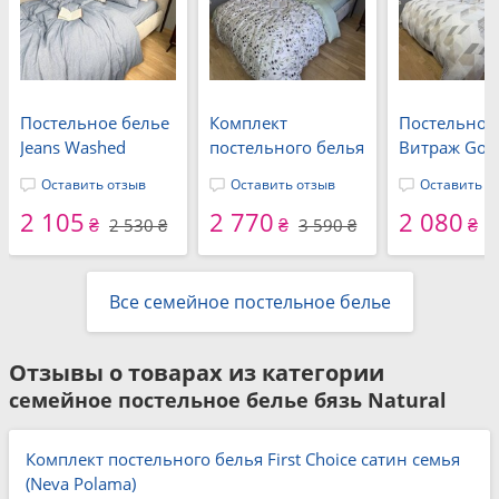
Постельное белье
Комплект
Постельное
Jeans Washed
постельного белья
Витраж Gof
Cotton, вареный
Fresh Olive Сатин
(Ранфорс), 
Оставить отзыв
Оставить отзыв
Оставить о
хлопок, мягкий
PREMIUM,
серый
2 105
2 770
2 080
джинсовый цвет
оливковые ветви
геометриче
₴
₴
₴
2 530 ₴
3 590 ₴
2
принт
Все семейное постельное белье
Отзывы о товарах из категории
семейное постельное белье бязь Natural
Комплект постельного белья First Choice сатин семья
(Neva Polama)