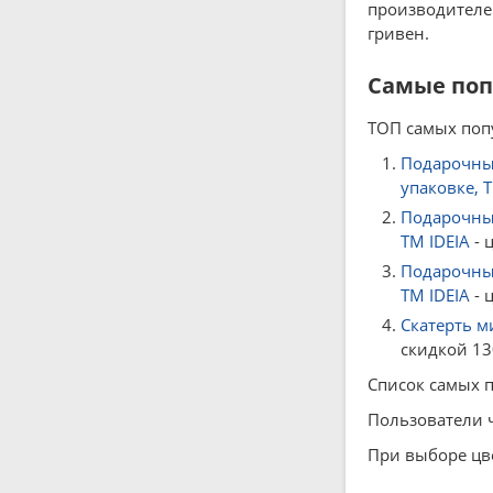
производителей
гривен.
Самые поп
ТОП самых попу
Подарочный
упаковке, Т
Подарочный
ТМ IDEIA
- 
Подарочный
ТМ IDEIA
- 
Скатерть м
скидкой 13
Список самых п
Пользователи ч
При выборе цв