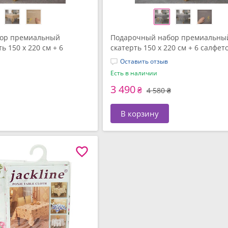
ор премиальный
Подарочный набор премиальный
ь 150 х 220 см + 6
скатерть 150 х 220 см + 6 салфето
см с вышивкой в ​​
см с вышивкой в ​​подарочной упа
Оставить отзыв
овке, ТМ IDEIA
ТМ IDEIA
Есть в наличии
3 490
₴
4 580 ₴
В корзину