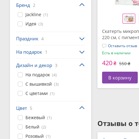
Бренд
2
Jackline
(1)
Идея
(3)
Скатерть микропо
220 см, с пигме
Праздник
4
рисунка, ТМ Jackl
Оставить отзыв
На подарок
1
Есть в наличии
420
₴
550 ₴
Дизайн и декор
3
На подарок
(4)
В корзину
С вышивкой
(3)
С цветами
(1)
Цвет
5
Бежевый
(1)
Отзывы о т
Белый
(2)
Розовый
(1)