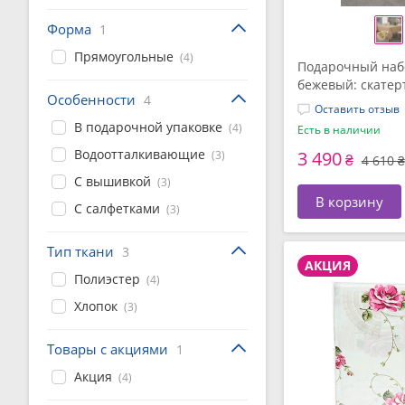
Форма
1
Прямоугольные
(4)
Подарочный наб
бежевый: скатерт
Особенности
4
салфеток 40 х 40 
Оставить отзыв
подарочной упак
В подарочной упаковке
(4)
Есть в наличии
Водоотталкивающие
3 490
(3)
₴
4 610 ₴
С вышивкой
(3)
В корзину
С салфетками
(3)
Тип ткани
3
АКЦИЯ
Полиэстер
(4)
Хлопок
(3)
Товары с акциями
1
Акция
(4)