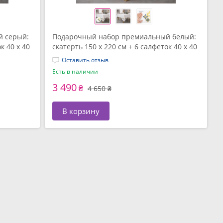
 серый:
Подарочный набор премиальный белый:
к 40 х 40
скатерть 150 х 220 см + 6 салфеток 40 х 40
ковке,
см с вышивкой в ​​подарочной упаковке,
Оставить отзыв
ТМ IDEIA
Есть в наличии
3 490
₴
4 650 ₴
В корзину