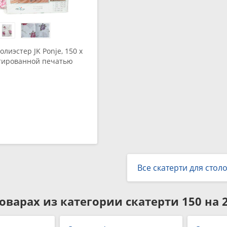
лиэстер JK Ponje, 150 x
нтированной печатью
ine
Все скатерти для стол
оварах из категории
скатерти 150 на 