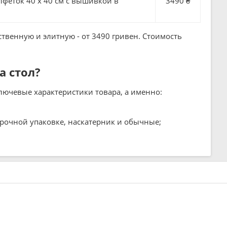
еток 40 х 40 см с вышивкой в ​​
3490 ₴
ственную и элитную - от 3490 гривен. Стоимость
а стол?
лючевые характеристики товара, а именно:
арочной упаковке, наскатерник и обычные;