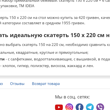
набор премиальный бежевый: скатерть 150 х 220 см + 6 салф
упаковке, ТМ IDEIA
ерть 150 x 220 см на стол можно купить за 420 гривен, каче
 категории составляет в среднем 1955 гривен.
ть идеальную скатерть 150 x 220 см н
о выбрать скатерть 150 на 220 см, необходимо сравнить к
вальные, квадратные, круглые и прямоугольные;
ти
- с салфетками, водоотталкивающие, с вышивкой, в под
- хлопок, гипюр, полиэстер, вискоза, жаккард и лен.
аз
Отзывы
Возврат товара
Мы в соц. сетях: