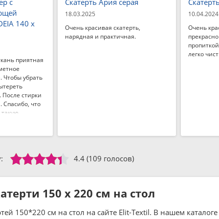
ер с
Скатерть Ария серая
Скатерт
ющей
18.03.2025
10.04.2024
EIA 140 x
Очень красивая скатерть,
Очень кра
нарядная и практичная.
прекрасно
пропиткой,
легко чист
ткань приятная
метное
. Чтобы убрать
ытереть
 После стирки
. Спасибо, что
 такую
цветка, не
алять пятна.
:
4.4
(109 голосов)
атерти 150 x 220 см на стол
тей 150*220 см на стол на сайте Elit-Textil. В нашем катало