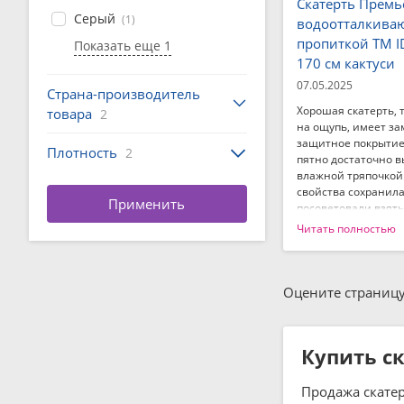
Скатерть Премь
Серый
(1)
водоотталкива
пропиткой ТМ ID
Показать еще 1
170 см кактуси
07.05.2025
Страна-производитель
Хорошая скатерть, 
товара
2
на ощупь, имеет за
защитное покрытие
Плотность
2
пятно достаточно в
влажной тряпочкой.
свойства сохранила
посоветовали взять
скатерть!
Читать полностью
Преимущества:
Очень красивая рас
промокает, легко уд
Оцените страницу
Недостатки:
Нет.
Купить ск
Продажа скатер