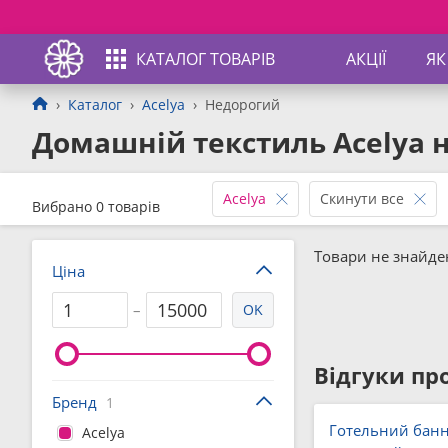
КАТАЛОГ ТОВАРІВ
АКЦІЇ
ЯК
Каталог
Acelya
Недорогий
Домашній текстиль Acelya 
Acelya
Скинути все
Вибрано 0 товарів
Товари не знайден
Ціна
–
OK
Відгуки про
Бренд
1
Готельний бан
Acelya