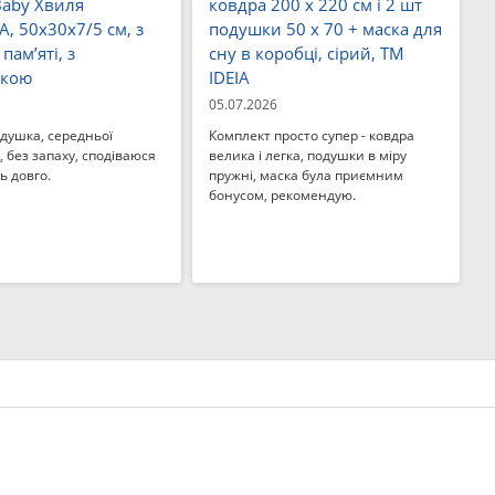
Baby Хвиля
ковдра 200 x 220 см і 2 шт
, 50x30x7/5 см, з
подушки 50 x 70 + маска для
пам’яті, з
сну в коробці, сірий, ТМ
чкою
IDEIA
05.07.2026
душка, середньої
Комплект просто супер - ковдра
, без запаху, сподіваюся
велика і легка, подушки в міру
ь довго.
пружні, маска була приємним
бонусом, рекомендую.