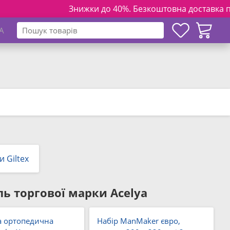
Знижки до 40%. Безкоштовна доставка по Ук
A
и Giltex
ь торгової марки Acelya
 ортопедична
Набір ManMaker євро,