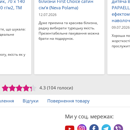
к, 70 x 140
білизни First Choice сатин
дитяча 
50 г/м2, ТМ
сiм’я (Neva Polama)
PAPAELLA
ефектом 
12.07.2026
наволо
Дуже приємна та красива білизна,
09.07.2026
раджу вибирати турецьку якість.
те, що шукала:
Презентабельне пакування можна
ідеальне
Хороша по
брати на подарунок.
жорсткості
прослужит
гу, якість як у
4.3
(104 голоси)
влення
Відгуки
Повернення товару
Ми у соц. мережах: