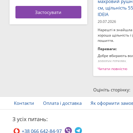
махровий рушни
см, щільність 5
IDEIA
20.07.2026
Нарешті я знайшла 
хороша щільність і 
пошиття.
Переваги:
Добре вбирають воло
дорогих готелях.
Читати повністю
Недоліки:
Не знайшла.
Оцініть сторінку:
Контакти
Оплата і доставка
Як оформити замо
З усіх питань:
+38 066 642-84-97