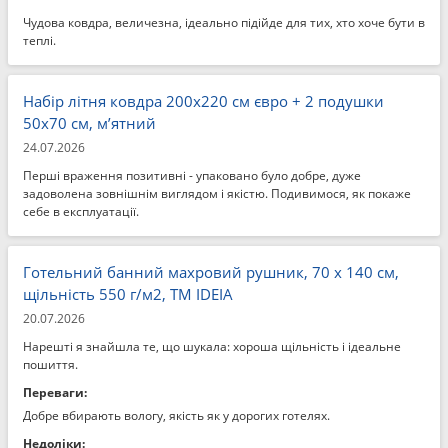
Чудова ковдра, величезна, ідеально підійде для тих, хто хоче бути в
теплі.
Набір літня ковдра 200x220 см євро + 2 подушки
50x70 см, м’ятний
24.07.2026
Перші враження позитивні - упаковано було добре, дуже
задоволена зовнішнім виглядом і якістю. Подивимося, як покаже
себе в експлуатації.
Готельний банний махровий рушник, 70 x 140 см,
щільність 550 г/м2, ТМ IDEIA
20.07.2026
Нарешті я знайшла те, що шукала: хороша щільність і ідеальне
пошиття.
Переваги:
Добре вбирають вологу, якість як у дорогих готелях.
Недоліки: