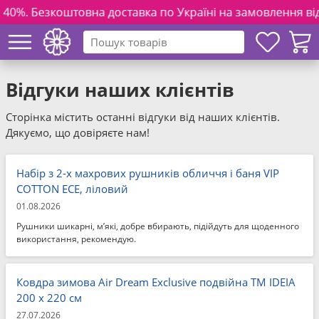
о Україні на замовлення від 3000 грн. та повній оплаті (п
Відгуки наших клієнтів
Сторінка містить останні відгуки від наших клієнтів.
Дякуємо, що довіряєте нам!
Набір з 2-х махрових рушників обличчя і баня VIP
COTTON ECE, ліловий
01.08.2026
Рушники шикарні, м’які, добре вбирають, підійдуть для щоденного
використання, рекомендую.
Ковдра зимова Air Dream Exclusive подвійна TM IDEIA
200 x 220 см
27.07.2026