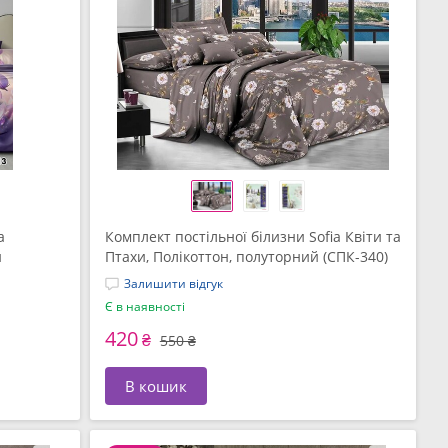
a
Комплект постільної білизни Sofia Квіти та
й
Птахи, Полікоттон, полуторний (СПК-340)
Залишити відгук
Є в наявності
420
₴
550 ₴
В кошик