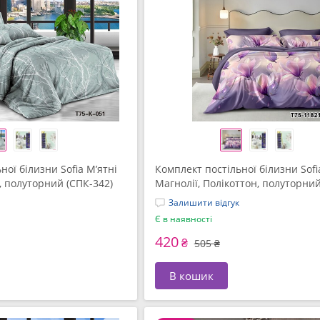
ної білизни Sofia М’ятні
Комплект постільної білизни Sofi
н, полуторний (СПК-342)
Магнолії, Полікоттон, полуторни
(СПК-341)
Залишити відгук
Є в наявності
420
₴
505 ₴
В кошик