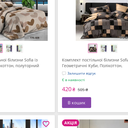
ої білизни Sofia із
Комплект постільної білизни Sofi
ікоттон, полуторний
Геометричні Куби, Полікоттон,
полуторний (СПК-344)
Залишити відгук
Є в наявності
420
₴
505 ₴
В кошик
АКЦІЯ