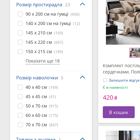
Розмір простирадла
23
90 x 200 см на гумці
(666)
140 x 200 см на гумці
(12)
145 x 210 см
(169)
145 x 220 см
(667)
150 x 215 см
(189)
Показати ще 18
Комплект постільн
сердечками, Пол
Розмір наволочки
5
(СПК-345)
Залишити відгук
40 x 40 см
(169)
Є в наявності
420
45 x 45 см
(41)
₴
50 x 70 см
(915)
В кошик
60 x 60 см
(175)
70 x 70 см
(847)
Товари з акціями
1