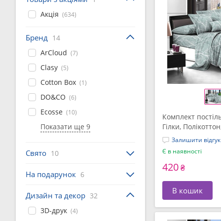
Акція
(634)
Бренд
14
ArCloud
(7)
Clasy
(5)
Cotton Box
(1)
DO&CO
(6)
Ecosse
(10)
Комплект постіль
Показати ще 9
Гілки, Полікотто
Залишити відгук
Є в наявності
Свято
10
420
₴
На подарунок
6
В кошик
Дизайн та декор
32
3D-друк
(4)