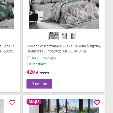
a Зелене
Комплект постільної білизни Sofia з пір’ям,
СПК-339)
Полікоттон, полуторний (СПК-346)
Залишити відгук
Є в наявності
420
₴
550 ₴
В кошик
АКЦІЯ