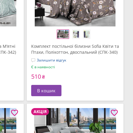
a М’ятні
Комплект постільної білизни Sofia Квіти та
СПК-342)
Птахи, Полікоттон, двоспальний (СПК-340)
Залишити відгук
Є в наявності
510
₴
В кошик
АКЦІЯ