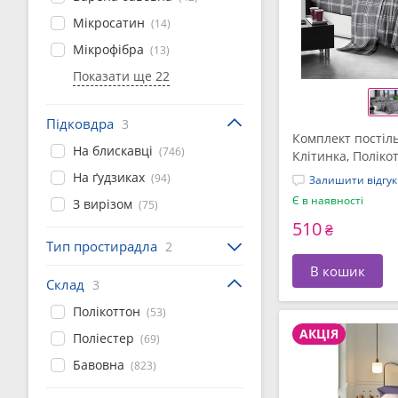
Мікросатин
(14)
Мікрофібра
(13)
Показати ще 22
Підковдра
3
Комплект постіль
На блискавці
(746)
Клітинка, Поліко
(СПК-343)
На ґудзиках
(94)
Залишити відгук
Є в наявності
З вирізом
(75)
510
₴
Тип простирадла
2
В кошик
Склад
3
Полікоттон
(53)
АКЦІЯ
Поліестер
(69)
Бавовна
(823)