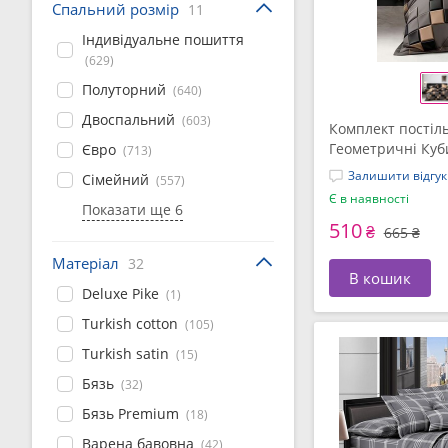
Спальний розмір
11
Індивідуальне пошиття
(629)
Полуторний
(640)
Двоспальний
(603)
Комплект постіль
Геометричні Куби
Євро
(713)
двоспальний (СП
Залишити відгук
Сімейний
(557)
Є в наявності
Показати ще 6
510
₴
665 ₴
Матеріал
32
В кошик
Deluxe Pike
(1)
Turkish cotton
(105)
Turkish satin
(15)
Бязь
(32)
Бязь Premium
(18)
Варена бавовна
(42)