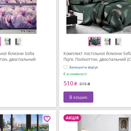
ної білизни Sofia
Комплект постільної білизни Sofi
ттон, двоспальний
Пір’я, Полікоттон, двоспальний (
Залишити відгук
Є в наявності
510
₴
615 ₴
В кошик
АКЦІЯ