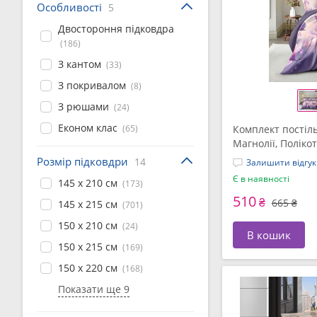
Особливості
5
Двостороння підковдра
(186)
З кантом
(33)
З покривалом
(8)
З рюшами
(24)
Економ клас
(65)
Комплект постіль
Магнолії, Поліко
(СПК-341)
Розмір підковдри
14
Залишити відгук
Є в наявності
145 x 210 см
(173)
510
₴
665 ₴
145 x 215 см
(701)
150 x 210 см
(24)
В кошик
150 x 215 см
(169)
150 x 220 см
(168)
Показати ще 9