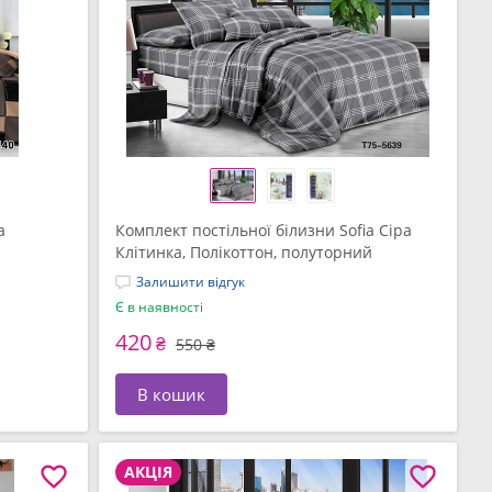
a
Комплект постільної білизни Sofia Сіра
Клітинка, Полікоттон, полуторний
(СПК-343)
Залишити відгук
Є в наявності
420
₴
550 ₴
В кошик
АКЦІЯ