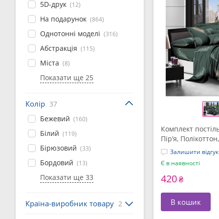
5D-друк
(12)
На подарунок
(864)
Однотонні моделі
(316)
Абстракція
(115)
Міста
(8)
Показати ще 25
Колір
37
Бежевий
(160)
Комплект постіль
Білий
(119)
Пір’я, Полікотто
Бірюзовий
(33)
Залишити відгук
Бордовий
(13)
Є в наявності
420
Показати ще 33
₴
В кошик
Країна-виробник товару
2