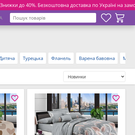
езкоштовна доставка по Україні на замовлення від 3000 грн
A
Дитяча
Турецька
Фланель
Варена бавовна
Мусл