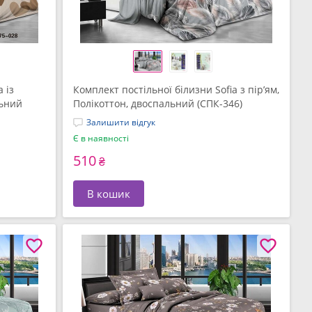
 із
Комплект постільної білизни Sofia з пір’ям,
льний
Полікоттон, двоспальний (СПК-346)
Залишити відгук
Є в наявності
510
₴
В кошик