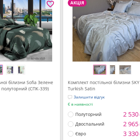
АКЦІЯ
ної білизни Sofia Зелене
Комплект постільної білизни SKY
н, полуторний (СПК-339)
Turkish Satin
Залишити відгук
Є в наявності
2 530
Полуторний
2 965
Двоспальний
3 330
Євро