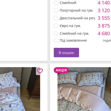
4 140
Сімейний
3 120
Полуторний на гум.
3 555
Двоспальний на рез.
3 875
Євро на гум.
4 680
Сімейний на гум.
Під замовлення
інди
В кошик
АКЦІЯ