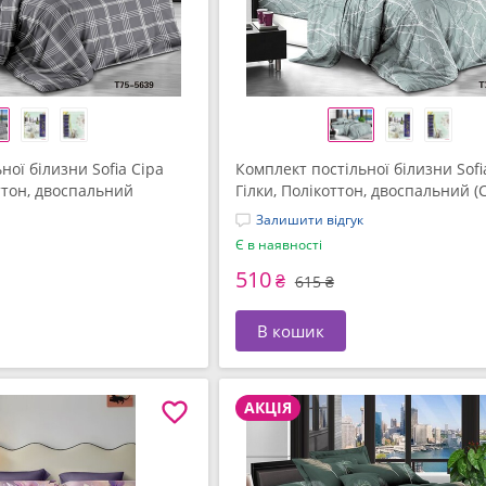
ної білизни Sofia Сіра
Комплект постільної білизни Sofi
ттон, двоспальний
Гілки, Полікоттон, двоспальний (
Залишити відгук
Є в наявності
510
₴
615 ₴
В кошик
АКЦІЯ