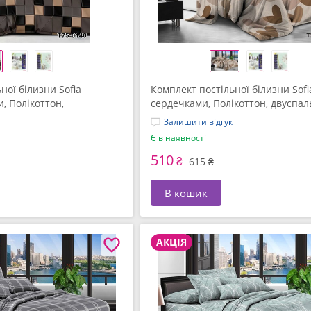
ної білизни Sofia
Комплект постільної білизни Sofia
, Полікоттон,
сердечками, Полікоттон, двуспа
К-344)
(СПК-345)
Залишити відгук
Є в наявності
510
₴
615 ₴
В кошик
АКЦІЯ