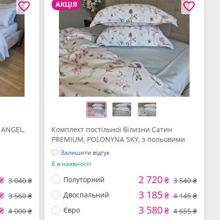
АКЦІЯ
 ANGEL,
Комплект постільної білизни Сатин
PREMIUM, POLONYNA SKY, з польовими
квітами
Залишити відгук
Є в наявності
2 720
₴
Полуторний
₴
3 040 ₴
3 540 ₴
3 185
₴
Двоспальний
₴
3 560 ₴
4 145 ₴
3 580
₴
Євро
₴
4 000 ₴
4 655 ₴