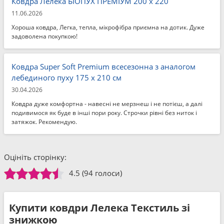
Ковдра Лелека БІОПУХ ПРЕМІУМ 200 x 220
11.06.2026
Хороша ковдра, Легка, тепла, мікрофібра приємна на дотик. Дуже
задоволена покупкою!
Ковдра Super Soft Premium всесезонна з аналогом
лебединого пуху 175 x 210 см
30.04.2026
Ковдра дуже комфортна - навесні не мерзнеш і не потієш, а далі
подивимося як буде в інші пори року. Строчки рівні без ниток і
затяжок. Рекомендую.
Оцініть сторінку:
4.5
(94 голоси)
Купити ковдри Лелека Текстиль зі
знижкою