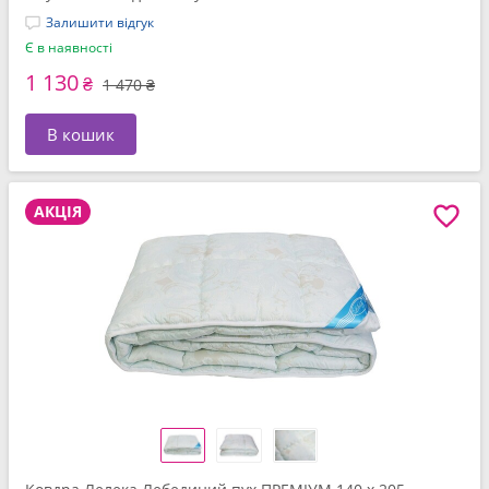
Залишити відгук
Є в наявності
1 130
₴
1 470 ₴
В кошик
АКЦІЯ