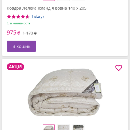
Ковдра Лелека Ісландія вовна 140 x 205
1 відгук
Є в наявності
975
₴
1 170 ₴
В кошик
АКЦІЯ