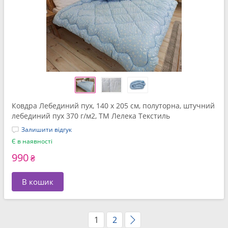
Ковдра Лебединий пух, 140 x 205 см, полуторна, штучний
лебединий пух 370 г/м2, ТМ Лелека Текстиль
Залишити відгук
Є в наявності
990
₴
В кошик
1
2