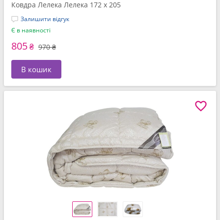
Ковдра Лелека Лелека 172 x 205
Залишити відгук
Є в наявності
805
₴
970 ₴
В кошик