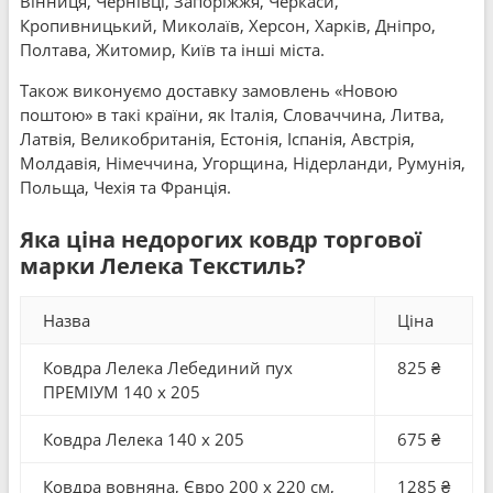
Вінниця, Чернівці, Запоріжжя, Черкаси,
Кропивницький, Миколаїв, Херсон, Харків, Дніпро,
Полтава, Житомир, Київ та інші міста.
Також виконуємо доставку замовлень «Новою
поштою» в такі країни, як Італія, Словаччина, Литва,
Латвія, Великобританія, Естонія, Іспанія, Австрія,
Молдавія, Німеччина, Угорщина, Нідерланди, Румунія,
Польща, Чехія та Франція.
Яка ціна недорогих ковдр торгової
марки Лелека Текстиль?
Назва
Ціна
Ковдра Лелека Лебединий пух
825 ₴
ПРЕМІУМ 140 x 205
Ковдра Лелека 140 x 205
675 ₴
Ковдра вовняна, Євро 200 x 220 см,
1285 ₴