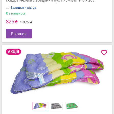
Ковдра Лелека Лебединий пух ПРЕМІУМ 140 x 205
Залишити відгук
Є в наявності
825
₴
1 075 ₴
В кошик
АКЦІЯ