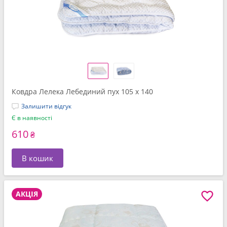
Ковдра Лелека Лебединий пух 105 x 140
Залишити відгук
Є в наявності
610
₴
В кошик
АКЦІЯ