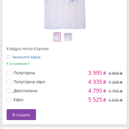
Ковдра легка Корона
Залишити відгук
Є в наявності
3 995
Полуторна
₴
4 800 ₴
4 335
Полуторна євро
₴
5 200 ₴
4 795
Двоспальна
₴
5 755 ₴
5 525
Євро
₴
6 635 ₴
В кошик