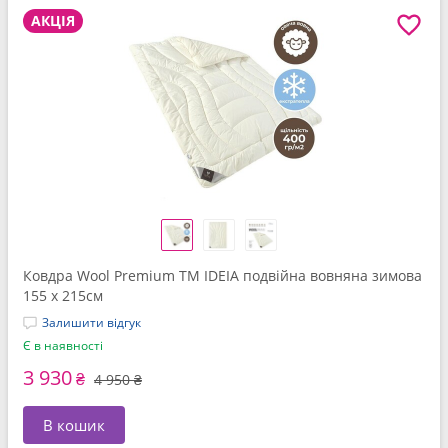
АКЦІЯ
Ковдра Wool Premium TM IDEIA подвійна вовняна зимова
155 x 215см
Залишити відгук
Є в наявності
3 930
₴
4 950 ₴
В кошик