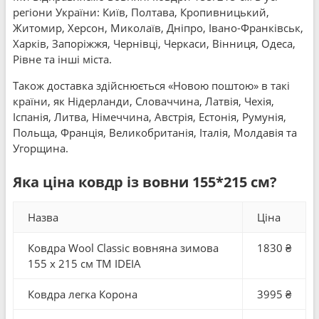
регіони України: Київ, Полтава, Кропивницький,
Житомир, Херсон, Миколаїв, Дніпро, Івано-Франківськ,
Харків, Запоріжжя, Чернівці, Черкаси, Вінниця, Одеса,
Рівне та інші міста.
Також доставка здійснюється «Новою поштою» в такі
країни, як Нідерланди, Словаччина, Латвія, Чехія,
Іспанія, Литва, Німеччина, Австрія, Естонія, Румунія,
Польща, Франція, Великобританія, Італія, Молдавія та
Угорщина.
Яка ціна ковдр із вовни 155*215 см?
Назва
Ціна
Ковдра Wool Classic вовняна зимова
1830 ₴
155 x 215 см TM IDEIA
Ковдра легка Корона
3995 ₴