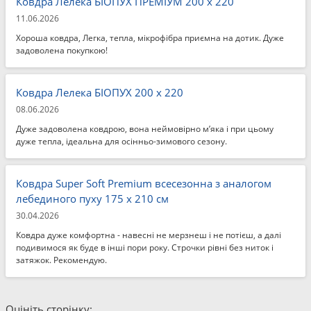
Ковдра Лелека БІОПУХ ПРЕМІУМ 200 x 220
11.06.2026
Хороша ковдра, Легка, тепла, мікрофібра приємна на дотик. Дуже
задоволена покупкою!
Ковдра Лелека БІОПУХ 200 x 220
08.06.2026
Дуже задоволена ковдрою, вона неймовірно м’яка і при цьому
дуже тепла, ідеальна для осінньо-зимового сезону.
Ковдра Super Soft Premium всесезонна з аналогом
лебединого пуху 175 x 210 см
30.04.2026
Ковдра дуже комфортна - навесні не мерзнеш і не потієш, а далі
подивимося як буде в інші пори року. Строчки рівні без ниток і
затяжок. Рекомендую.
Оцініть сторінку: