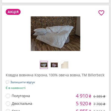
АКЦІЯ
Ковдра вовняна Корона, 100% овеча вовна, ТМ Billerbeck
Залишити відгук
Є в наявності
4 910
Полуторна
₴
6 385 ₴
5 920
Двоспальна
₴
7 700 ₴