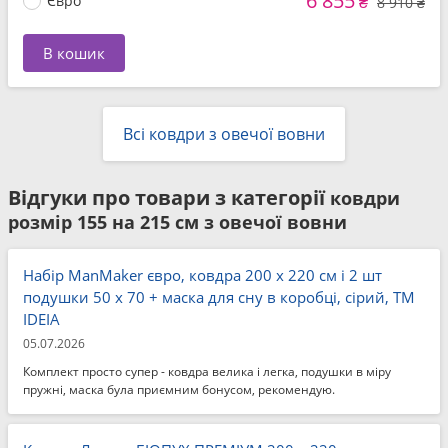
6 855
Євро
₴
8 910 ₴
В кошик
Всі ковдри з овечої вовни
Відгуки про товари з категорії
ковдри
розмір 155 на 215 см з овечої вовни
Набір ManMaker євро, ковдра 200 x 220 см і 2 шт
подушки 50 x 70 + маска для сну в коробці, сірий, ТМ
IDEIA
05.07.2026
Комплект просто супер - ковдра велика і легка, подушки в міру
пружні, маска була приємним бонусом, рекомендую.