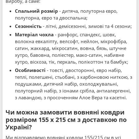
виробу, а саме:
Спальний розмір
- дитяча, полуторна євро,
полуторна, євро та двоспальна;
Сезонність
- літні, демісезонні, зимові та 4 сезони;
Матеріал чохла
- ранфорс, спандекс, шовк,
волокна евкаліпту, велсофт, нейлон, мікрофібра,
сатин, жаккард, мікросатин, вовна, бязь, штучне
хутро, бавовна, поліестер, мако-сатин, набивне
хутро, віскоза, тік, перкаль, полікоттон та бамбук;
Особливості
- товсті, двосторонні, євро набір,
теплі, полегшені, стьобані, з карбоновою ниткою, з
подушками, дитячий набір, охолоджувальні,
полуторний набір, з іонами срібла, антиалергенні,
з лавандою, з просоченням Алое Вера та касетні.
Чи можна замовити вовняні ковдри
розміром 155 x 215 см з доставкою по
Україні?
Ми відправляємо вовняні ковдри 155/215 см в усі