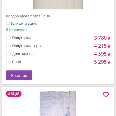
Ковдра Ідеал полегшена
Залишити відгук
Є в наявності
3 780
Полуторна
₴
4 215
Полуторна євро
₴
4 595
Двоспальна
₴
5 295
Євро
₴
В кошик
АКЦІЯ