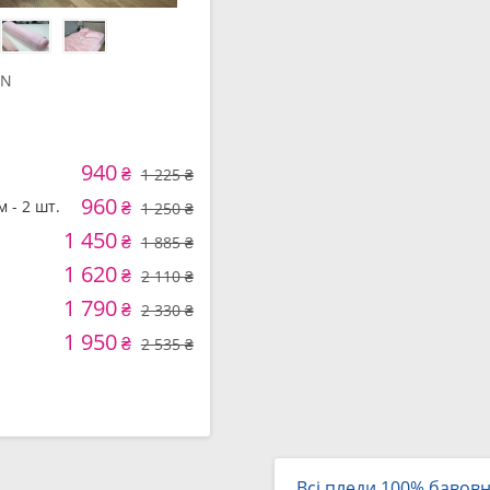
IN
940
₴
1 225 ₴
960
м - 2 шт.
₴
1 250 ₴
1 450
₴
1 885 ₴
1 620
₴
2 110 ₴
1 790
₴
2 330 ₴
1 950
₴
2 535 ₴
Всі пледи 100% бавов