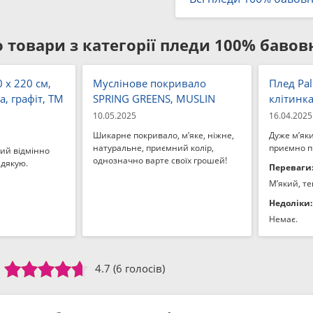
 товари з категорії
пледи 100% бавовн
0 x 220 см,
Муслінове покривало
Плед Pal
а, графіт, ТМ
SPRING GREENS, MUSLIN
клітинка
10.05.2025
16.04.2025
Шикарне покривало, м’яке, ніжне,
Дуже м’яки
натуральне, приємний колір,
приємно п
ий відмінно
однозначно варте своїх грошей!
 дякую.
Переваги
М’який, те
Недоліки:
Немає.
4.7
(6 голосів)