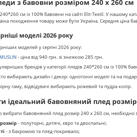
еди з бавовни розміром 240 x 260 см
40*260 см із 100% бавовни на сайті Elit-Textil. У нашому ка
аїна походження товару може бути Україна. Середня ціна б
ніші моделі 2026 року
ніших моделей у серпні 2026 року:
 MUSLIN
- ціна від 940 грн. зі знижкою 285 грн.
лярніших брендів у категорії пледів 240*260 см із 100% ба
сто вибирають дизайн і декор: однотонні моделі та на подар
рну гаму, відвідувачі вибирають рожевий та пудра колір.
и ідеальний бавовняний плед розмір 
вибрати бавовняний плед розмір 240 x 260 см, необхідно п
розмір
- полуторні, дитячі, євро та двоспальні;
ті
- з бахромою та плед-покривало;