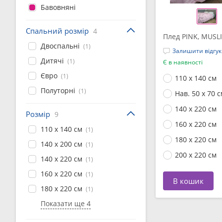
Бавовняні
Спальний розмір
4
Плед PINK, MUSL
Двоспальні
(1)
Залишити відгук
Дитячі
(1)
Є в наявності
Євро
(1)
110 x 140 см
Полуторні
(1)
Нав. 50 x 70 с
140 x 220 см
Розмір
9
160 x 220 см
110 x 140 см
(1)
180 x 220 см
140 x 200 см
(1)
200 x 220 см
140 x 220 см
(1)
160 x 220 см
(1)
В кошик
180 x 220 см
(1)
Показати ще 4