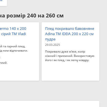
а розмір 240 на 260 см
ermo 140 x 200
Плед покривало бавовняне
 сірий ТМ Vladi
Adina TM IDEIA 200 x 220 см
пудра
29.03.2025
й та гарний плед,
ід ним відпочивати.
Покривало дуже м’яке, колір
ніжний і приємний. Використовую
:
його і як плед, і як легку ковдру.
плий.