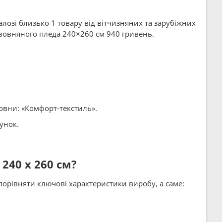
талозі близько 1 товару від вітчизняних та зарубіжних
авовняного пледа 240×260 см 940 гривень.
вовни: «Комфорт-текстиль».
унок.
240 x 260 см?
орівняти ключові характеристики виробу, а саме: