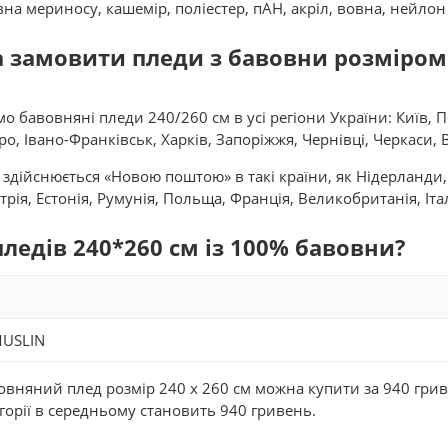
вна мериносу, кашемір, поліестер, пАН, акріл, вовна, нейлон
 замовити пледи з бавовни розміром 2
о бавовняні пледи 240/260 см в усі регіони України: Київ,
о, Івано-Франківськ, Харків, Запоріжжя, Чернівці, Черкаси, В
здійснюється «Новою поштою» в такі країни, як Нідерланди, С
рія, Естонія, Румунія, Польща, Франція, Великобританія, Іта
пледів 240*260 см із 100% бавовни?
MUSLIN
вняний плед розмір 240 x 260 см можна купити за 940 гривен
егорії в середньому становить 940 гривень.