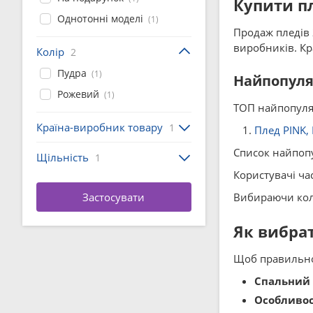
Купити пл
Однотонні моделі
(1)
Продаж пледів 2
виробників. Кр
Колір
2
Пудра
(1)
Найпопуляр
Рожевий
(1)
ТОП найпопуляр
Країна-виробник товару
1
Плед PINK,
Список найпопу
Щільність
1
Користувачі ча
Вибираючи колі
Як вибрат
Щоб правильно 
Спальний 
Особливос