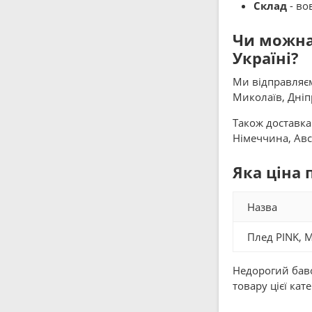
Склад
- во
Чи можна
Україні?
Ми відправляєм
Миколаїв, Дніпр
Також доставка 
Німеччина, Авст
Яка ціна 
Назва
Плед PINK, 
Недорогий баво
товару цієї кат