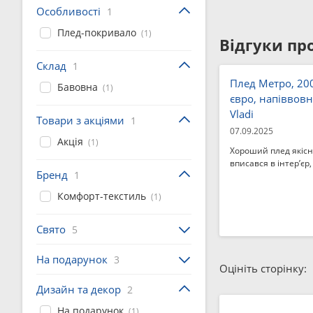
Особливості
1
Плед-покривало
(1)
Відгуки про
Склад
1
Плед Метро, ​​20
Бавовна
(1)
євро, напіввовн
Vladi
Товари з акціями
1
07.09.2025
Акція
(1)
Хороший плед якісн
вписався в інтер’єр,
Бренд
1
Комфорт-текстиль
(1)
Свято
5
На подарунок
3
Оцініть сторінку:
Дизайн та декор
2
На подарунок
(1)