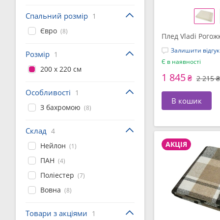
Спальний розмір
1
Євро
(8)
Плед Vladi Рогож
Залишити відгук
Розмір
1
Є в наявності
200 x 220 см
1 845
₴
2 215 ₴
Особливості
1
В кошик
З бахромою
(8)
Склад
4
АКЦІЯ
Нейлон
(1)
ПАН
(4)
Поліестер
(7)
Вовна
(8)
Товари з акціями
1