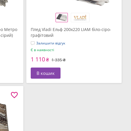
ро Метро
Плед Vladi Ельф 200х220 LIAM біло-сіро-
-сірий)
графітовий
Залишити відгук
Є в наявності
1 110
₴
1 335 ₴
В кошик