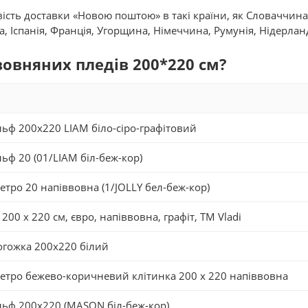
сть доставки «Новою поштою» в такі країни, як Словаччина, Л
, Іспанія, Франція, Угорщина, Німеччина, Румунія, Нідерланд
вовняних пледів 200*220 см?
льф 200х220 LIAM біло-сіро-графітовий
льф 20 (01/LIAM біл-беж-кор)
етро 20 напіввовна (1/JOLLY бел-беж-кор)
​200 x 220 см, євро, напіввовна, графіт, ТМ Vladi
Рогожка 200х220 білий
Метро бежево-коричневий клітинка 200 x 220 напiввовна
Ельф 200х220 (MASON біл-беж-кор)