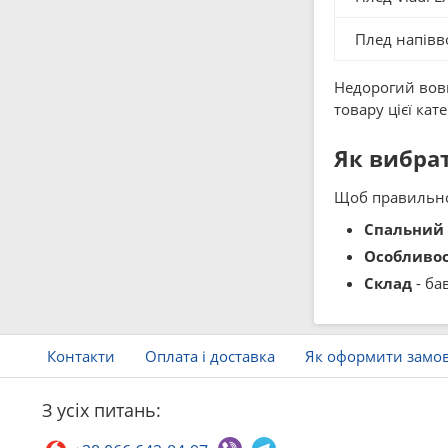
Плед напівво
Недорогий вовн
товару цієї кат
Як вибрат
Щоб правильно 
Спальний 
Особливос
Склад
- ба
Контакти
Оплата і доставка
Як оформити замо
З усіх питань: