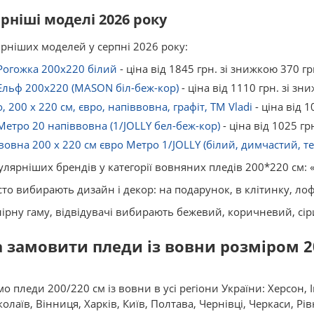
ніші моделі 2026 року
ніших моделей у серпні 2026 року:
 Рогожка 200х220 білий
- ціна від 1845 грн. зі знижкою 370 гр
 Ельф 200х220 (MASON біл-беж-кор)
- ціна від 1110 грн. зі зн
 ​​200 x 220 см, євро, напіввовна, графіт, ТМ Vladi
- ціна від 1
Метро 20 напіввовна (1/JOLLY бел-беж-кор)
- ціна від 1025 гр
овна 200 x 220 см євро Метро 1/JOLLY (білий, димчастий, те
лярніших брендів у категорії вовняних пледів 200*220 см: «V
то вибирають дизайн і декор: на подарунок, в клітинку, лоф
рну гаму, відвідувачі вибирають бежевий, коричневий, сіри
замовити пледи із вовни розміром 20
о пледи 200/220 см із вовни в усі регіони України: Херсон, 
лаїв, Вінниця, Харків, Київ, Полтава, Чернівці, Черкаси, Рі