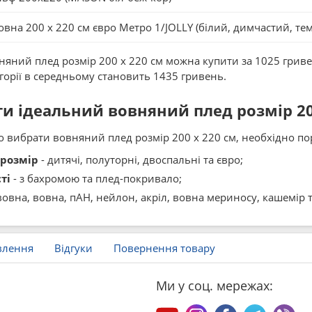
вна 200 x 220 см євро Метро 1/JOLLY (білий, димчастий, тем
яний плед розмір 200 x 220 см можна купити за 1025 гривень
егорії в середньому становить 1435 гривень.
и ідеальний вовняний плед розмір 20
вибрати вовняний плед розмір 200 x 220 см, необхідно пор
розмір
- дитячі, полуторні, двоспальні та євро;
ті
- з бахромою та плед-покривало;
вовна, вовна, пАН, нейлон, акріл, вовна мериносу, кашемір т
влення
Відгуки
Повернення товару
Ми у соц. мережах: