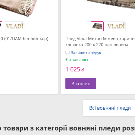
0 (01/LIAM біл-беж-кор)
Плед Vladi Метро бежево-корич
клітинка 200 x 220 напiввовна
Залишити відгук
Є в наявності
1 025
₴
В кошик
Всі вовняні пледи
 товари з категорії
вовняні пледи роз