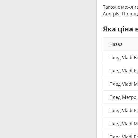
Також є можливі
Австрія, Польща
Яка ціна 
Назва
Плед Vladi Е
Плед Vladi Е
Плед Vladi М
Плед Метро, ​
Плед Vladi 
Плед Vladi 
Плед Vladi 