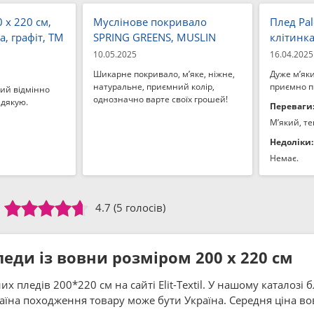
0 x 220 см,
Муслінове покривало
Плед Pal
а, графіт, ТМ
SPRING GREENS, MUSLIN
клітинка
10.05.2025
16.04.2025
Шикарне покривало, м’яке, ніжне,
Дуже м’яки
натуральне, приємний колір,
приємно п
ий відмінно
однозначно варте своїх грошей!
 дякую.
Переваги
М’який, те
Недоліки:
Немає.
4.7
(5 голосів)
еди із вовни розміром 200 x 220 см
 пледів 200*220 см на сайті Elit-Textil. У нашому каталозі 
аїна походження товару може бути Україна. Середня ціна в