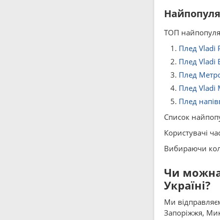
Найпопуляр
ТОП найпопуляр
Плед Vladi
Плед Vladi
Плед Метро,
Плед Vladi 
Плед напівв
Список найпопу
Користувачі час
Вибираючи колі
Чи можна 
Україні?
Ми відправляєм
Запоріжжя, Мико