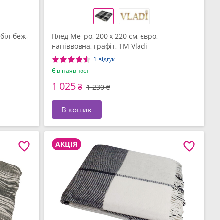
біл-беж-
Плед Метро, ​​200 x 220 см, євро,
напіввовна, графіт, ТМ Vladi
1 відгук
Є в наявності
1 025
₴
1 230 ₴
В кошик
АКЦІЯ