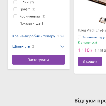
Білий
(2)
Графіт
(2)
Коричневий
(3)
Показати ще 1
Плед Vladi Ельф 2
Країна-виробник товару
1
Залишити відгук
Є в наявності
Щільність
2
1 110
₴
1 445 ₴
В кошик
Відгуки про