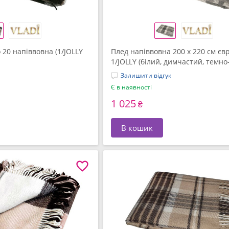
 20 напіввовна (1/JOLLY
Плед напіввовна 200 x 220 см єв
1/JOLLY (білий, димчастий, темно
ТМ Vladi
Залишити відгук
Є в наявності
1 025
₴
В кошик