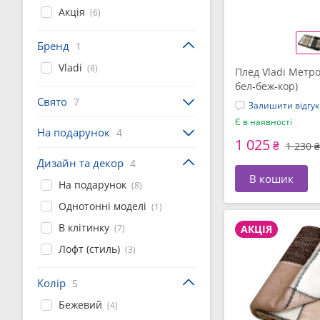
Акція
(6)
Бренд
1
Vladi
(8)
Плед Vladi Метро
бел-беж-кор)
Свято
7
Залишити відгук
Є в наявності
На подарунок
4
1 025
₴
1 230 ₴
Дизайн та декор
4
В кошик
На подарунок
(8)
Однотонні моделі
(1)
В клітинку
(7)
АКЦІЯ
Лофт (стиль)
(3)
Колір
5
Бежевий
(4)