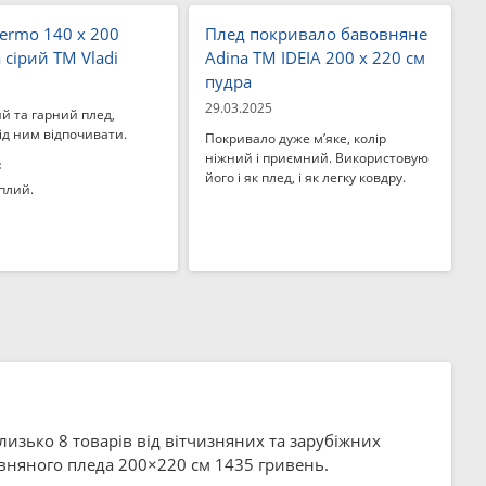
ermo 140 x 200
Плед покривало бавовняне
 сірий ТМ Vladi
Adina TM IDEIA 200 x 220 см
пудра
29.03.2025
й та гарний плед,
ід ним відпочивати.
Покривало дуже м’яке, колір
ніжний і приємний. Використовую
:
його і як плед, і як легку ковдру.
плий.
близько 8 товарів від вітчизняних та зарубіжних
овняного пледа 200×220 см 1435 гривень.