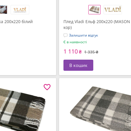
ка 200х220 білий
Плед Vladi Ельф 200х220 (MASON 
кор)
Залишити відгук
Є в наявності
1 110
₴
1 335 ₴
В кошик