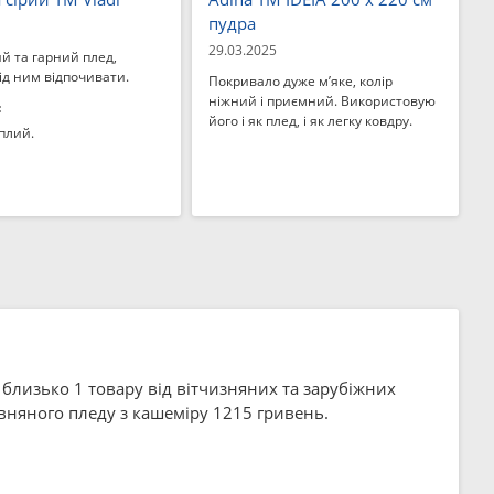
пудра
29.03.2025
й та гарний плед,
ід ним відпочивати.
Покривало дуже м’яке, колір
ніжний і приємний. Використовую
:
його і як плед, і як легку ковдру.
плий.
і близько 1 товару від вітчизняних та зарубіжних
вняного пледу з кашеміру 1215 гривень.