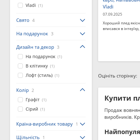
Vladi
(1)
Vladi
07.09.2025
Свято
4
Хороший плед якісн
вписався в інтер’єр,
На подарунок
3
Дизайн та декор
3
На подарунок
(1)
В клітинку
(1)
Лофт (стиль)
Оцініть сторінку:
(1)
Колір
2
Купити п
Графіт
(1)
Сірий
(1)
Продаж вовняних
виробників. Кр
Країна-виробник товару
1
Найпопуляр
Щільність
1