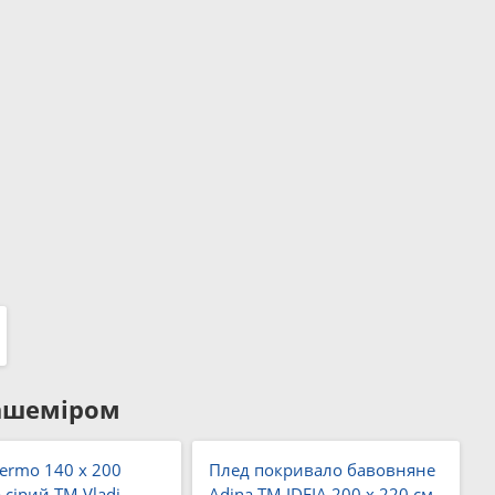
кашеміром
ermo 140 x 200
Плед покривало бавовняне
 сірий ТМ Vladi
Adina TM IDEIA 200 x 220 см