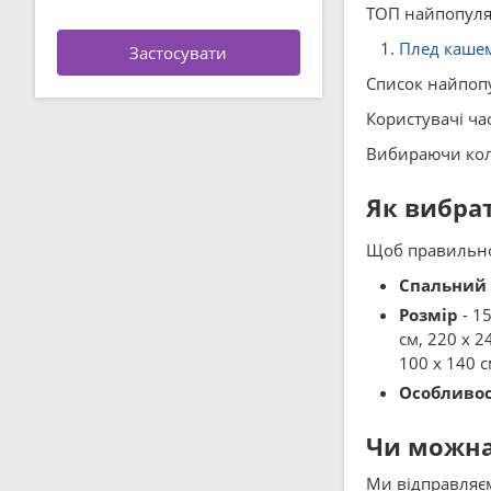
ТОП найпопуляр
Плед кашемі
Список найпопу
Користувачі час
Вибираючи колі
Як вибра
Щоб правильно 
Спальний 
Розмір
- 15
см, 220 x 2
100 x 140 с
Особливос
Чи можна
Ми відправляєм