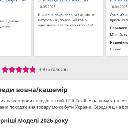
10.05.2025
16.04.2025
Шикарне покривало, м’яке, ніжне,
Дуже м’яки
натуральне, приємний колір,
приємно п
ий відмінно
однозначно варте своїх грошей!
 дякую.
Переваги
М’який, те
Недоліки:
Немає.
4.9
(6 голосів)
леди вовна/кашемір
 кашемірових пледів на сайті Elit-Textil. У нашому каталоз
аїна походження товару може бути Україна. Середня ціна во
ніші моделі 2026 року