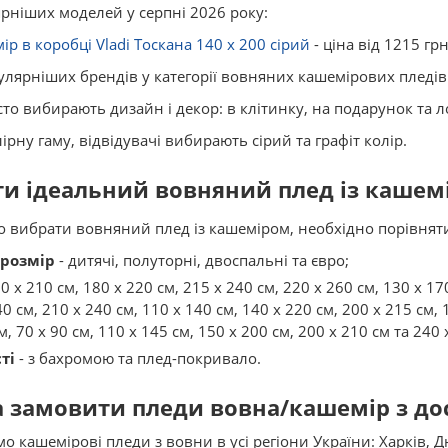
ніших моделей у серпні 2026 року:
р в коробці Vladi Тоскана 140 x 200 сірий
- ціна від 1215 грн
лярніших брендів у категорії вовняних кашемірових пледів: 
то вибирають дизайн і декор: в клітинку, на подарунок та ло
рну гаму, відвідувачі вибирають сірий та графіт колір.
ти ідеальний вовняний плед із кашем
вибрати вовняний плед із кашеміром, необхідно порівняти
розмір
- дитячі, полуторні, двоспальні та євро;
0 x 210 см, 180 x 220 см, 215 x 240 см, 220 x 260 см, 130 x 17
40 см, 210 x 240 см, 110 x 140 см, 140 x 220 см, 200 x 215 см, 
м, 70 x 90 см, 110 x 145 см, 150 x 200 см, 200 x 210 см та 240 
ті
- з бахромою та плед-покривало.
 замовити пледи вовна/кашемір з дос
о кашемірові пледи з вовни в усі регіони України: Харків, 