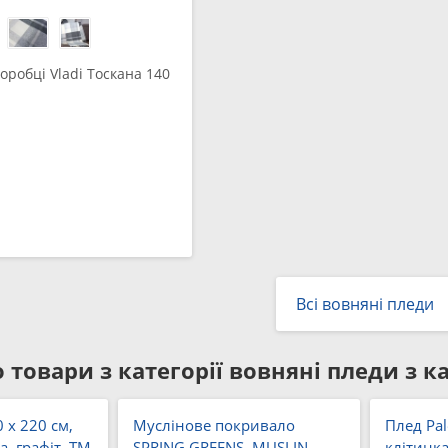
оробці Vladi Тоскана 140
Всі вовняні пледи
 товари з категорії
вовняні пледи з 
0 x 220 см,
Муслінове покривало
Плед Pal
а, графіт, ТМ
SPRING GREENS, MUSLIN
клітинка