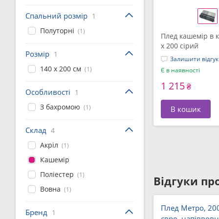
Спальний розмір
1
Полуторні
(1)
Плед кашемір в к
x 200 сірий
Розмір
1
Залишити відгук
140 x 200 см
(1)
Є в наявності
1 215
₴
Особливості
1
З бахромою
(1)
В кошик
Склад
4
Акріл
(1)
Кашемір
Поліестер
(1)
Відгуки про
Вовна
(1)
Плед Метро, ​​20
Бренд
1
євро, напіввовн