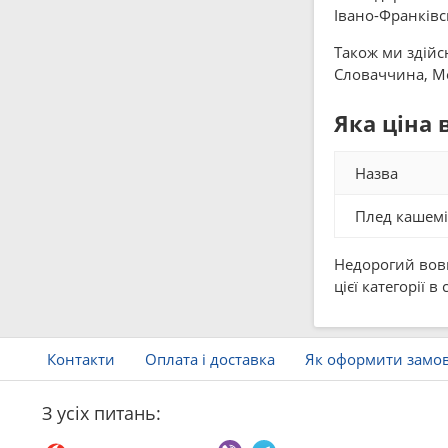
Івано-Франківсь
Також ми здійс
Словаччина, Мол
Яка ціна
Назва
Плед кашемір
Недорогий вовн
цієї категорії 
Контакти
Оплата і доставка
Як оформити замо
З усіх питань: