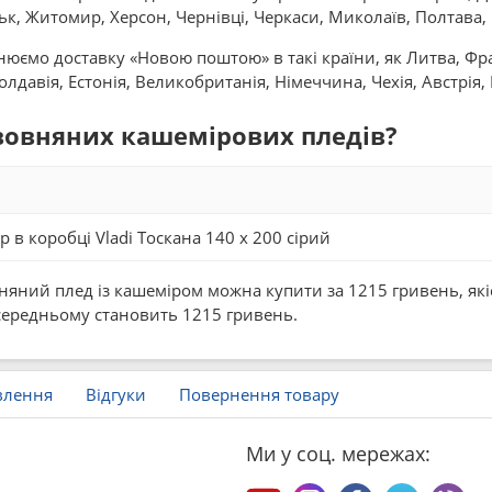
к, Житомир, Херсон, Чернівці, Черкаси, Миколаїв, Полтава, Р
нюємо доставку «Новою поштою» в такі країни, як Литва, Фран
давія, Естонія, Великобританія, Німеччина, Чехія, Австрія, 
 вовняних кашемірових пледів?
 в коробці Vladi Тоскана 140 x 200 сірий
яний плед із кашеміром можна купити за 1215 гривень, якісн
в середньому становить 1215 гривень.
влення
Відгуки
Повернення товару
Ми у соц. мережах: