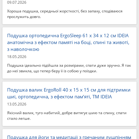
09.07.2026
Хороша подушка, середньої жорсткості, без запаху, сподіваюся
прослужить довго.
Подушка ортопедична ErgoSleep 61 x 34 x 12 см IDEIA
анатомічна з ефектом памяті на боці, спині та животі,
з наволочкою
18.05.2026
Подушка ідеально підійшла за розмірами, спати дуже зручно. Я так
до неї звикла, що тепер беру її із собою у поїздки.
Подушка валик ErgoRoll 40 x 15 x 15 см для підтримки
шиї, ортопедична, з ефектом пам’яті, ТМ IDEIA
13.05.2026
Якісний валик, туго набитий, добре витягує шию та спину, спати
стало легше.
Подушка для йоги та медитації з гречаним лушпінням