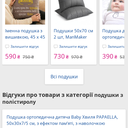
Іменна подушка з
Подушки 50x70 см
Подушка ди
вишивкою, 45 x 45
2 шт, ManMaker
ортопедичн
см, з вашим
IDEIA, штучний
аналогом
Залишити відгук
Залишити відгук
Залишити в
текстом, на
пух, гіпоалергенні,
лебединого
590
730
390
подарунок
стьобані на
25 x 26 x 8/
₴
₴
₴
750 ₴
970 ₴
530
дівчині, мамі,
блискавці,
PAPAELLA d-
сестрі, ТМ IDEIA
графітові
сіра
Всі подушки
Відгуки про товари з категорії
подушки з
полістиролу
Подушка ортопедична дитяча Baby Хвиля PAPAELLA,
50x30x7/5 см, з ефектом пам’яті, з наволочкою