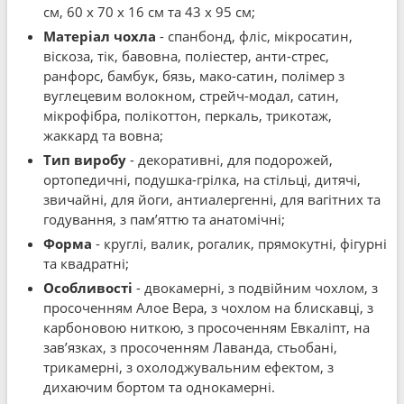
см, 60 x 70 x 16 см та 43 x 95 см;
Матеріал чохла
- спанбонд, фліс, мікросатин,
віскоза, тік, бавовна, поліестер, анти-стрес,
ранфорс, бамбук, бязь, мако-сатин, полімер з
вуглецевим волокном, стрейч-модал, сатин,
мікрофібра, полікоттон, перкаль, трикотаж,
жаккард та вовна;
Тип виробу
- декоративні, для подорожей,
ортопедичні, подушка-грілка, на стільці, дитячі,
звичайні, для йоги, антиалергенні, для вагітних та
годування, з пам’яттю та анатомічні;
Форма
- круглі, валик, рогалик, прямокутні, фігурні
та квадратні;
Особливості
- двокамерні, з подвійним чохлом, з
просоченням Алое Вера, з чохлом на блискавці, з
карбоновою ниткою, з просоченням Евкаліпт, на
зав’язках, з просоченням Лаванда, стьобані,
трикамерні, з охолоджувальним ефектом, з
дихаючим бортом та однокамерні.