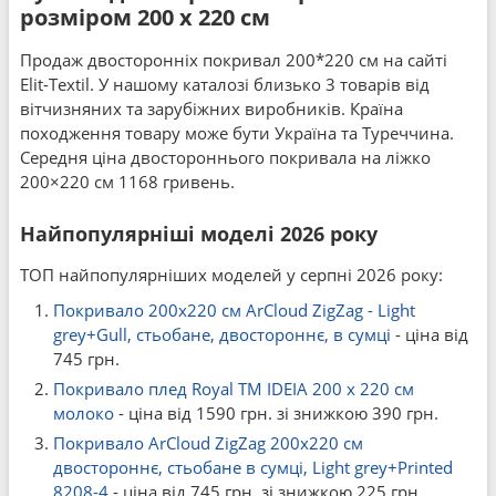
розміром 200 x 220 см
Продаж двосторонніх покривал 200*220 см на сайті
Elit-Textil. У нашому каталозі близько 3 товарів від
вітчизняних та зарубіжних виробників. Країна
походження товару може бути Україна та Туреччина.
Середня ціна двостороннього покривала на ліжко
200×220 см 1168 гривень.
Найпопулярніші моделі 2026 року
ТОП найпопулярніших моделей у серпні 2026 року:
Покривало 200x220 см ArCloud ZigZag - Light
grey+Gull, стьобане, двостороннє, в сумці
- ціна від
745 грн.
Покривало плед Royal TM IDEIA 200 x 220 см
молоко
- ціна від 1590 грн. зі знижкою 390 грн.
Покривало ArCloud ZigZag 200x220 см
двостороннє, стьобане в сумці, Light grey+Printed
8208-4
- ціна від 745 грн. зі знижкою 225 грн.