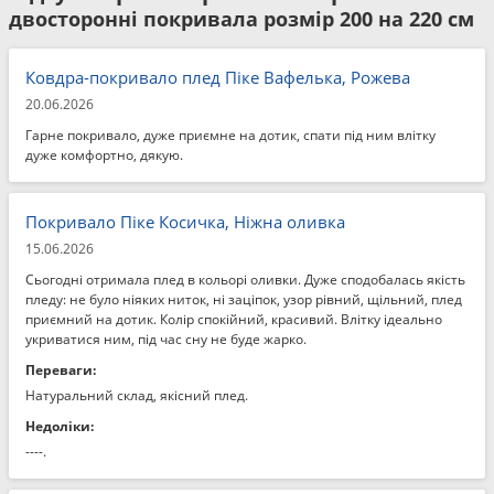
двосторонні покривала розмір 200 на 220 см
Ковдра-покривало плед Піке Вафелька, Рожева
20.06.2026
Гарне покривало, дуже приємне на дотик, спати під ним влітку
дуже комфортно, дякую.
Покривало Піке Косичка, Ніжна оливка
15.06.2026
Сьогодні отримала плед в кольорі оливки. Дуже сподобалась якість
пледу: не було ніяких ниток, ні заціпок, узор рівний, щільний, плед
приємний на дотик. Колір спокійний, красивий. Влітку ідеально
укриватися ним, під час сну не буде жарко.
Переваги:
Натуральний склад, якісний плед.
Недоліки:
----.