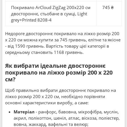
Покривало ArCloud ZigZag 200x220 см
745 ₴
двостороннє, стьобане в сумці, Light
grey+Printed 8208-4
Недороге двостороннє покривало на ліжко розмір 200
x 220 см можна купити за 745 гривень, елітне та якісне
- від 1590 гривень. Вартість товару цієї категорії в
середньому становить 1168 гривень.
Як вибрати ідеальне двостороннє
покривало на ліжко розмір 200 x 220
см?
Щоб правильно вибрати двостороннє покривало на
ліжко розмір 200 x 220 см, необхідно порівняти
основні характеристики виробу, а саме:
Матеріал
- ранфорс, бавовна, мікрофібра, муслін,
акрил, полікоттон, шеніл, атлас, віскоза, поліестер,
вовна, жаккард, вафельні та велюр;