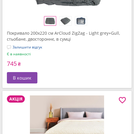
Покривало 200x220 см ArCloud ZigZag - Light grey+Gull,
стьобане, двостороннє, в сумці
Залишити відгук
Є в наявності
745
₴
В кошик
АКЦІЯ