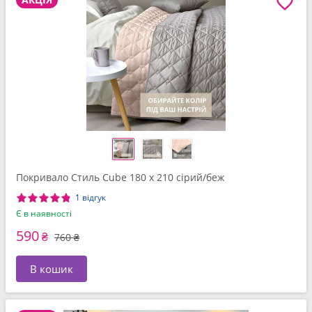
Покривало Стиль Cube 180 x 210 сірий/беж
1 відгук
Є в наявності
590
₴
760 ₴
В кошик