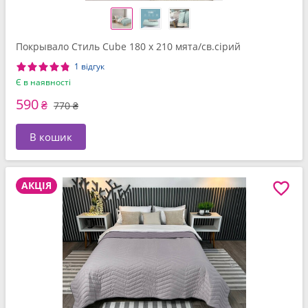
Покрывало Стиль Cube 180 x 210 мята/св.сірий
1 відгук
Є в наявності
590
₴
770 ₴
В кошик
АКЦІЯ