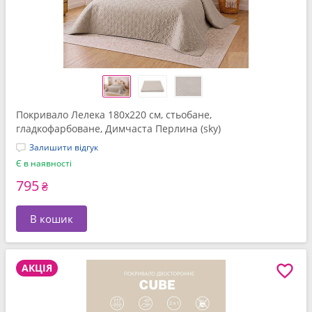
Покривало Лелека 180x220 см, стьобане,
гладкофарбоване, Димчаста Перлина (sky)
Залишити відгук
Є в наявності
795
₴
В кошик
АКЦІЯ