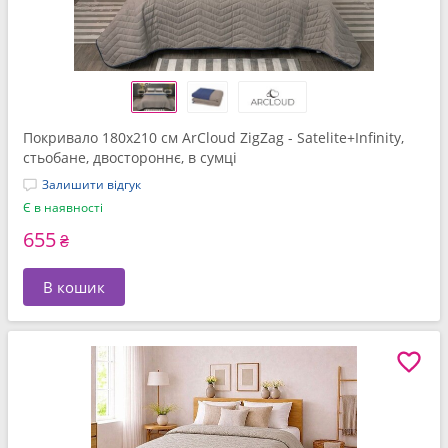
Покривало 180x210 см ArCloud ZigZag - Satelite+Infinity,
стьобане, двостороннє, в сумці
Залишити відгук
Є в наявності
655
₴
В кошик