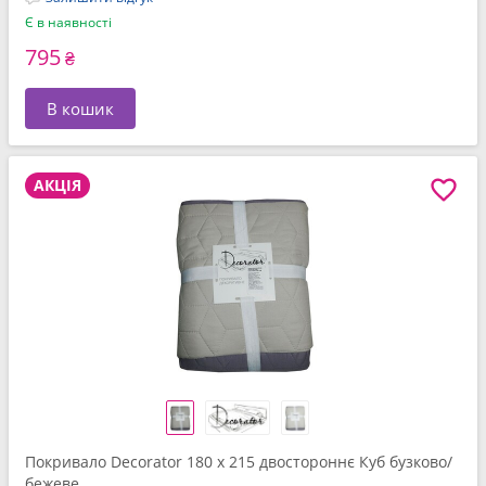
Є в наявності
795
₴
В кошик
АКЦІЯ
Покривало Decorator 180 x 215 двостороннє Куб бузково/
бежеве