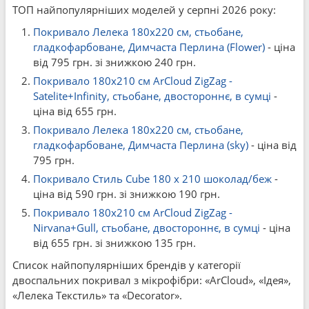
ТОП найпопулярніших моделей у серпні 2026 року:
Покривало Лелека 180x220 см, стьобане,
гладкофарбоване, Димчаста Перлина (Flower)
- ціна
від 795 грн. зі знижкою 240 грн.
Покривало 180x210 см ArCloud ZigZag -
Satelite+Infinity, стьобане, двостороннє, в сумці
-
ціна від 655 грн.
Покривало Лелека 180x220 см, стьобане,
гладкофарбоване, Димчаста Перлина (sky)
- ціна від
795 грн.
Покривало Стиль Cube 180 x 210 шоколад/беж
-
ціна від 590 грн. зі знижкою 190 грн.
Покривало 180x210 см ArCloud ZigZag -
Nirvana+Gull, стьобане, двостороннє, в сумці
- ціна
від 655 грн. зі знижкою 135 грн.
Список найпопулярніших брендів у категорії
двоспальних покривал з мікрофібри: «ArCloud», «Ідея»,
«Лелека Текстиль» та «Decorator».