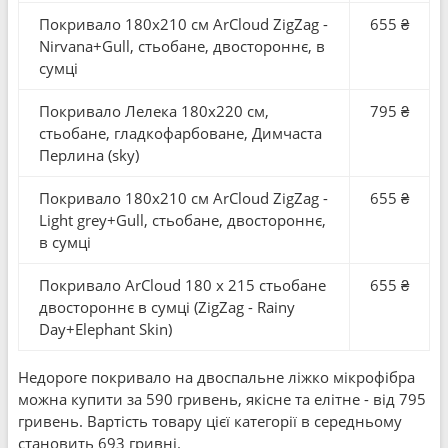
Покривало 180x210 см ArCloud ZigZag -
655 ₴
Nirvana+Gull, стьобане, двостороннє, в
сумці
Покривало Лелека 180x220 см,
795 ₴
стьобане, гладкофарбоване, Димчаста
Перлина (sky)
Покривало 180x210 см ArCloud ZigZag -
655 ₴
Light grey+Gull, стьобане, двостороннє,
в сумці
Покривало ArCloud 180 x 215 стьобане
655 ₴
двостороннє в сумцi (ZigZag - Rainy
Day+Elephant Skin)
Недороге покривало на двоспальне ліжко мікрофібра
можна купити за 590 гривень, якісне та елітне - від 795
гривень. Вартість товару цієї категорії в середньому
становить 693 гривні.