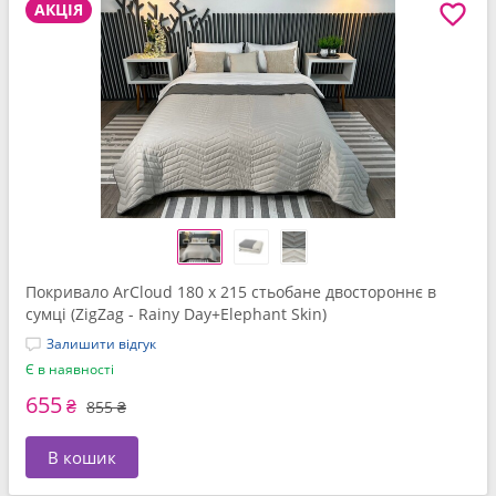
АКЦІЯ
Покривало ArCloud 180 x 215 стьобане двостороннє в
сумцi (ZigZag - Rainy Day+Elephant Skin)
Залишити відгук
Є в наявності
655
₴
855 ₴
В кошик