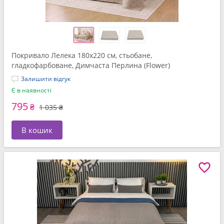
Покривало Лелека 180x220 см, стьобане,
гладкофарбоване, Димчаста Перлина (Flower)
Залишити відгук
Є в наявності
795
₴
1 035 ₴
В кошик