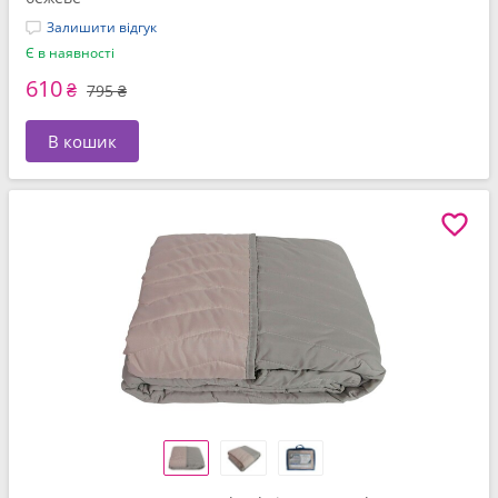
Залишити відгук
Є в наявності
610
₴
795 ₴
В кошик