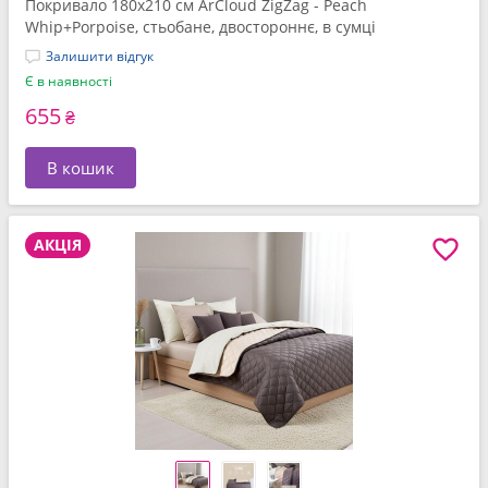
Покривало 180x210 см ArCloud ZigZag - Peach
Whip+Porpoise, стьобане, двостороннє, в сумці
Залишити відгук
Є в наявності
655
₴
В кошик
АКЦІЯ