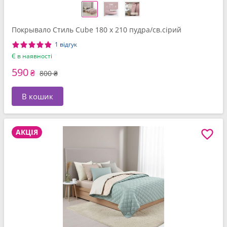
Покрывало Стиль Cube 180 x 210 пудра/св.сірий
1 відгук
Є в наявності
590
₴
800 ₴
В кошик
АКЦІЯ