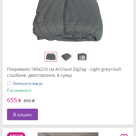
Покривало 180x210 см ArCloud ZigZag - Light grey+Gull,
стьобане, двостороннє, в сумці
Залишити відгук
Є в наявності
655
₴
855 ₴
В кошик
АКЦІЯ