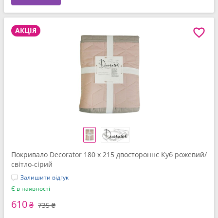
АКЦІЯ
Покривало Decorator 180 x 215 двостороннє Куб рожевий/
світло-сірий
Залишити відгук
Є в наявності
610
₴
735 ₴