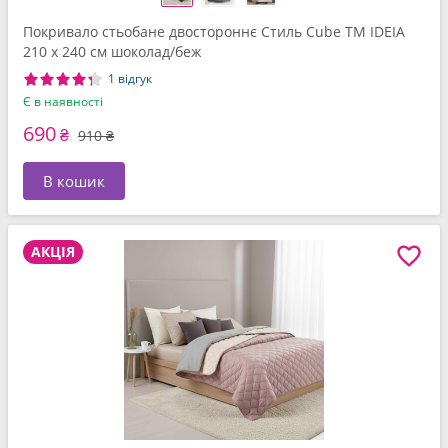
Покривало стьобане двостороннє Стиль Cube TM IDEIA
210 x 240 см шоколад/беж
1 відгук
Є в наявності
690
₴
910 ₴
В кошик
АКЦІЯ