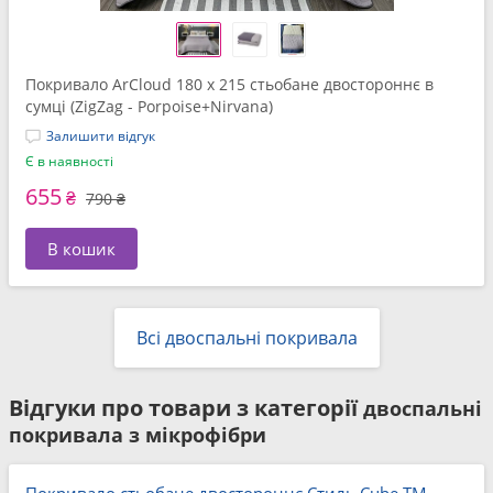
Покривало ArCloud 180 x 215 стьобане двостороннє в
сумці (ZigZag - Porpoise+Nirvana)
Залишити відгук
Є в наявності
655
₴
790 ₴
В кошик
Всі двоспальні покривала
Відгуки про товари з категорії
двоспальні
покривала з мікрофібри