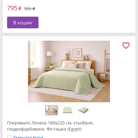
795
₴
955 ₴
В кошик
Покривало Лелека 180x220 см, стьобане,
гладкофарбоване, Фісташка (Egypt)
Залишити відгук