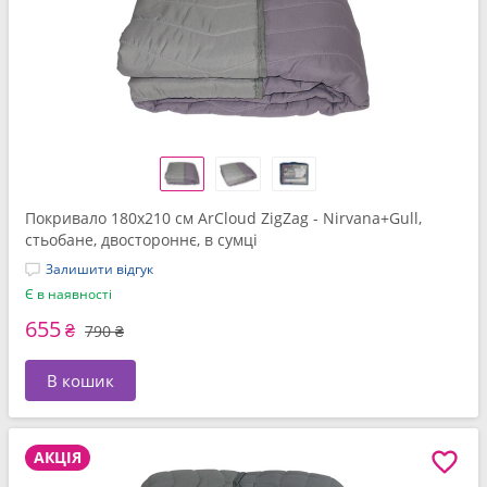
Покривало 180x210 см ArCloud ZigZag - Nirvana+Gull,
стьобане, двостороннє, в сумці
Залишити відгук
Є в наявності
655
₴
790 ₴
В кошик
АКЦІЯ