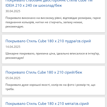
Покривало стьобане двостороннє Стиль Cube TM
IDEIA 210 x 240 см шоколад/беж
30.04.2025
Покривало виконано на високому рівні, відповідає розмірам, гарне
поєднання кольорів, нитки не стирчать, запаху немає,
рекомендую.
Покрывало Стиль Cube 180 x 210 пудра/св.сірий
14.04.2025
Шикарне покривало, приємна ціна, ідеально вписалося в інтер’єр,
рекомендую!
Покривало Стиль Cube 180 x 210 сірий/беж
05.04.2025
Покривало дуже хорошої якості, колір як на фото і розмір те, що
треба.
Покрывало Стиль Cube 180 x 210 мята/св.сірий