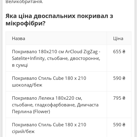
Великобританія.
Яка ціна двоспальних покривал з
мікрофібри?
Назва
Ціна
Покривало 180x210 см ArCloud ZigZag -
655 ₴
Satelite+Infinity, стьобане, двостороннє,
в сумці
Покривало Стиль Cube 180 x 210
590 ₴
шоколад/беж
Покривало Лелека 180x220 см,
795 ₴
стьобане, гладкофарбоване, Димчаста
Перлина (Flower)
Покривало Стиль Cube 180 x 210
590 ₴
сірий/беж