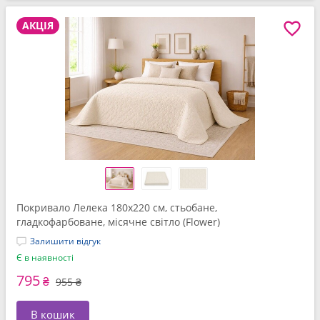
АКЦІЯ
Покривало Лелека 180x220 см, стьобане,
гладкофарбоване, місячне світло (Flower)
Залишити відгук
Є в наявності
795
₴
955 ₴
В кошик