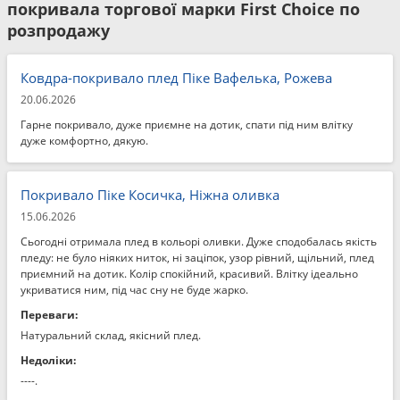
покривала торгової марки First Choice по
розпродажу
Ковдра-покривало плед Піке Вафелька, Рожева
20.06.2026
Гарне покривало, дуже приємне на дотик, спати під ним влітку
дуже комфортно, дякую.
Покривало Піке Косичка, Ніжна оливка
15.06.2026
Сьогодні отримала плед в кольорі оливки. Дуже сподобалась якість
пледу: не було ніяких ниток, ні заціпок, узор рівний, щільний, плед
приємний на дотик. Колір спокійний, красивий. Влітку ідеально
укриватися ним, під час сну не буде жарко.
Переваги:
Натуральний склад, якісний плед.
Недоліки:
----.