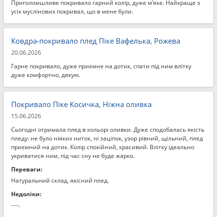
Приголомшливе покривало гарний колір, дуже м’яке. Найкраще з
усіх муслінових покривал, що в мене були.
Ковдра-покривало плед Піке Вафелька, Рожева
20.06.2026
Гарне покривало, дуже приємне на дотик, спати під ним влітку
дуже комфортно, дякую.
Покривало Піке Косичка, Ніжна оливка
15.06.2026
Сьогодні отримала плед в кольорі оливки. Дуже сподобалась якість
пледу: не було ніяких ниток, ні заціпок, узор рівний, щільний, плед
приємний на дотик. Колір спокійний, красивий. Влітку ідеально
укриватися ним, під час сну не буде жарко.
Переваги:
Натуральний склад, якісний плед.
Недоліки:
----.