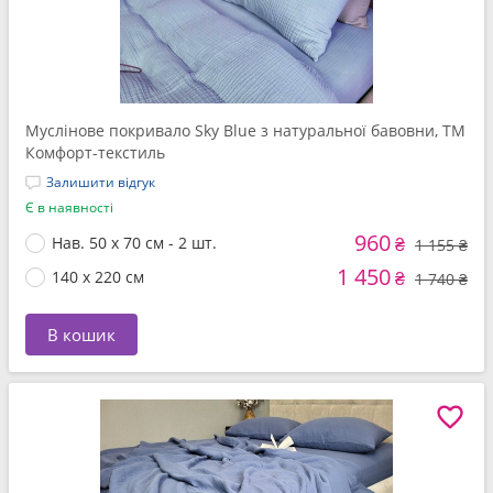
Муслінове покривало Sky Blue з натуральної бавовни, ТМ
Комфорт-текстиль
Залишити відгук
Є в наявності
960
Нав. 50 x 70 см - 2 шт.
₴
1 155 ₴
1 450
140 x 220 см
₴
1 740 ₴
В кошик