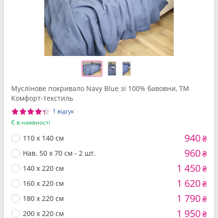
Муслінове покривало Navy Blue зі 100% бавовни, ТМ
Комфорт-текстиль
1 відгук
Є в наявності
940
110 x 140 см
₴
960
Нав. 50 x 70 см - 2 шт.
₴
1 450
140 x 220 см
₴
1 620
160 x 220 см
₴
1 790
180 x 220 см
₴
1 950
200 x 220 см
₴