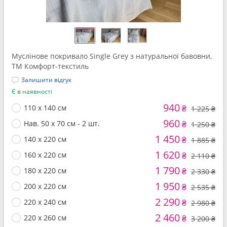
Муслінове покривало Single Grey з натуральної бавовни,
ТМ Комфорт-текстиль
Залишити відгук
Є в наявності
940
110 x 140 см
₴
1 225 ₴
960
Нав. 50 x 70 см - 2 шт.
₴
1 250 ₴
1 450
140 x 220 см
₴
1 885 ₴
1 620
160 x 220 см
₴
2 110 ₴
1 790
180 x 220 см
₴
2 330 ₴
1 950
200 x 220 см
₴
2 535 ₴
2 290
220 x 240 см
₴
2 980 ₴
2 460
220 x 260 см
₴
3 200 ₴