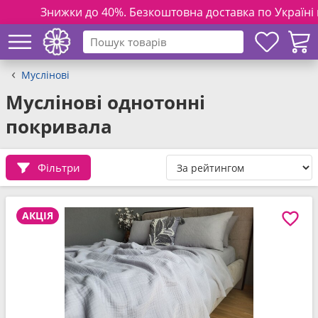
Знижки до 40%. Безкоштовна доставка по Україні на замовл
Муслінові
Муслінові однотонні
покривала
Фільтри
АКЦІЯ