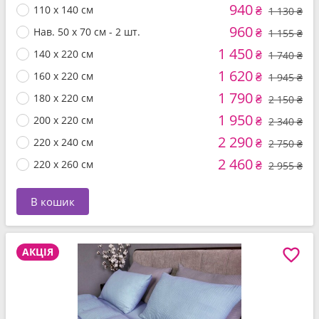
940
110 x 140 см
₴
1 130 ₴
960
Нав. 50 x 70 см - 2 шт.
₴
1 155 ₴
1 450
140 x 220 см
₴
1 740 ₴
1 620
160 x 220 см
₴
1 945 ₴
1 790
180 x 220 см
₴
2 150 ₴
1 950
200 x 220 см
₴
2 340 ₴
2 290
220 x 240 см
₴
2 750 ₴
2 460
220 x 260 см
₴
2 955 ₴
В кошик
АКЦІЯ