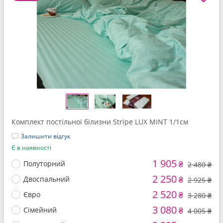
Комплект постільної білизни Stripe LUX MINT 1/1см
Залишити відгук
Є в наявності
1 905
Полуторний
₴
2 480 ₴
2 250
Двоспальний
₴
2 925 ₴
2 520
Євро
₴
3 280 ₴
3 080
Сімейний
₴
4 005 ₴