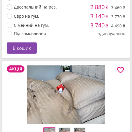
2 880
Двоспальний на рез.
₴
3 460 ₴
3 140
Євро на гум.
₴
3 770 ₴
3 740
Сімейний на гум.
₴
4 490 ₴
Під замовлення
індивідуально
В кошик
АКЦІЯ