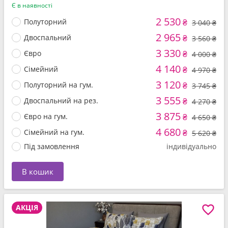
Є в наявності
2 530
Полуторний
₴
3 040 ₴
2 965
Двоспальний
₴
3 560 ₴
3 330
Євро
₴
4 000 ₴
4 140
Сімейний
₴
4 970 ₴
3 120
Полуторний на гум.
₴
3 745 ₴
3 555
Двоспальний на рез.
₴
4 270 ₴
3 875
Євро на гум.
₴
4 650 ₴
4 680
Сімейний на гум.
₴
5 620 ₴
Під замовлення
індивідуально
В кошик
АКЦІЯ