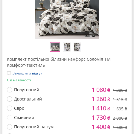
Комплект постільної білизни Ранфорс Соломія ТМ
Комфорт-текстиль
Залишити відгук
Є в наявності
1 080
Полуторний
₴
1 300 ₴
1 260
Двоспальний
₴
1 515 ₴
1 410
Євро
₴
1 695 ₴
1 730
Сімейний
₴
2 080 ₴
1 400
Полуторний на гум.
₴
1 680 ₴