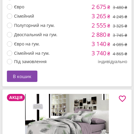
2 675
Євро
₴
3 480 ₴
3 265
Сімейний
₴
4 245 ₴
2 555
Полуторний на гум.
₴
3 325 ₴
2 880
Двоспальний на гум.
₴
3 745 ₴
3 140
Євро на гум.
₴
4 085 ₴
3 740
Сімейний на гум.
₴
4 865 ₴
Під замовлення
індивідуально
В кошик
АКЦІЯ