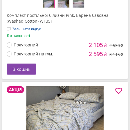
Комплект постільної білизни Pink, Варена бавовна
(Washed Cotton) W1351
Залишити відгук
Є в наявності
2 105
Полуторний
₴
2 530 ₴
2 595
Полуторний на гум.
₴
3 115 ₴
В кошик
АКЦІЯ