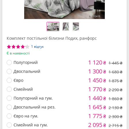
Комплект постільної білизни Подих, ранфорс
1 відгук
Є в наявності
1 120
Полуторний
₴
1 445 ₴
1 300
Двоспальний
₴
1 680 ₴
1 450
Євро
₴
1 875 ₴
1 770
Сімейний
₴
2 290 ₴
1 440
Полуторний на гум.
₴
1 860 ₴
1 645
Двоспальний на рез.
₴
2 130 ₴
1 775
Євро на гум.
₴
2 300 ₴
2 095
Сімейний на гум.
₴
2 715 ₴