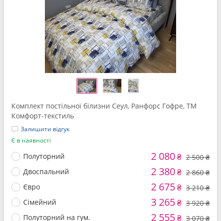
Комплект постільної білизни Сеул, Ранфорс Гофре, ТМ
Комфорт-текстиль
Залишити відгук
Є в наявності
2 080
Полуторний
₴
2 500 ₴
2 380
Двоспальний
₴
2 860 ₴
2 675
Євро
₴
3 210 ₴
3 265
Сімейний
₴
3 920 ₴
2 555
Полуторний на гум.
₴
3 070 ₴