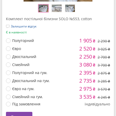
Комплект постільної білизни SOLO №553, cotton
Залишити відгук
Є в наявності
1 905
Полуторний
₴
2 290 ₴
2 520
Євро
₴
3 025 ₴
2 250
Двоспальний
₴
2 700 ₴
3 080
Сімейний
₴
3 700 ₴
2 395
Полуторний на гум.
₴
2 875 ₴
2 735
Двоспальний на гум.
₴
3 285 ₴
2 975
Євро на гум.
₴
3 570 ₴
3 535
Сімейний на гум.
₴
4 245 ₴
Під замовлення
індивідуально