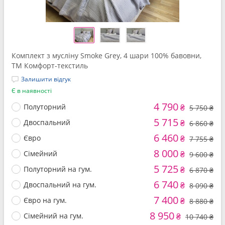
Комплект з мусліну Smoke Grey, 4 шари 100% бавовни,
ТМ Комфорт-текстиль
Залишити відгук
Є в наявності
4 790
Полуторний
₴
5 750 ₴
5 715
Двоспальний
₴
6 860 ₴
6 460
Євро
₴
7 755 ₴
8 000
Сімейний
₴
9 600 ₴
5 725
Полуторний на гум.
₴
6 870 ₴
6 740
Двоспальний на гум.
₴
8 090 ₴
7 400
Євро на гум.
₴
8 880 ₴
8 950
Сімейний на гум.
₴
10 740 ₴