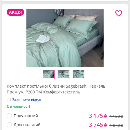
АКЦІЯ
Комплект постільної білизни Sagebrash, Перкаль
Преміум, P200 ТМ Комфорт-текстиль
Залишити відгук
Є в наявності
3 175
Полуторний
₴
4 130 ₴
3 745
Двоспальний
₴
4 870 ₴