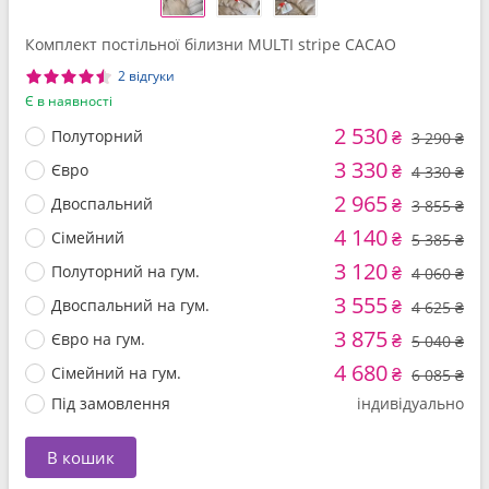
Комплект постільної білизни MULTI stripe CACAO
2 відгуки
Є в наявності
2 530
Полуторний
₴
3 290 ₴
3 330
Євро
₴
4 330 ₴
2 965
Двоспальний
₴
3 855 ₴
4 140
Сімейний
₴
5 385 ₴
3 120
Полуторний на гум.
₴
4 060 ₴
3 555
Двоспальний на гум.
₴
4 625 ₴
3 875
Євро на гум.
₴
5 040 ₴
4 680
Сімейний на гум.
₴
6 085 ₴
Під замовлення
індивідуально
В кошик