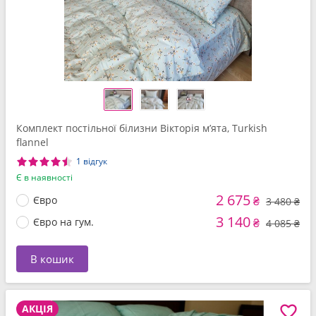
Комплект постільної білизни Вікторія м’ята, Turkish
flannel
1 відгук
Є в наявності
2 675
Євро
₴
3 480 ₴
3 140
Євро на гум.
₴
4 085 ₴
В кошик
АКЦІЯ