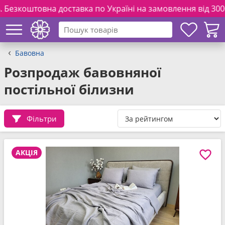
вка по Україні на замовлення від 3000 грн. та повній опла
Бавовна
Розпродаж бавовняної
постільної білизни
Фільтри
АКЦІЯ