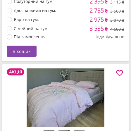
2 395
Полуторний на гум.
₴
3 115 ₴
2 735
Двоспальний на гум.
₴
3 560 ₴
2 975
Євро на гум.
₴
3 870 ₴
3 535
Сімейний на гум.
₴
4 600 ₴
Під замовлення
індивідуально
В кошик
АКЦІЯ