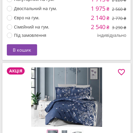
1 975
Двоспальний на гум.
₴
2 560 ₴
2 140
Євро на гум.
₴
2 770 ₴
2 540
Сімейний на гум.
₴
3 290 ₴
Під замовлення
індивідуально
В кошик
АКЦІЯ