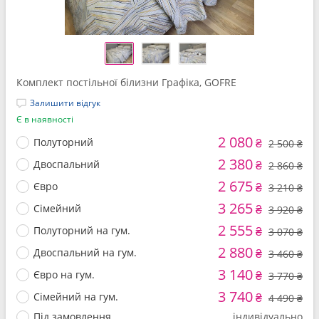
Комплект постільної білизни Графіка, GOFRE
Залишити відгук
Є в наявності
2 080
Полуторний
₴
2 500 ₴
2 380
Двоспальний
₴
2 860 ₴
2 675
Євро
₴
3 210 ₴
3 265
Сімейний
₴
3 920 ₴
2 555
Полуторний на гум.
₴
3 070 ₴
2 880
Двоспальний на гум.
₴
3 460 ₴
3 140
Євро на гум.
₴
3 770 ₴
3 740
Сімейний на гум.
₴
4 490 ₴
Під замовлення
індивідуально