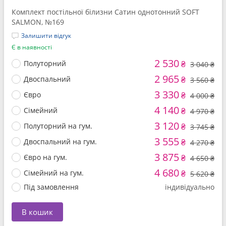
Комплект постільної білизни Сатин однотонний SOFT
SALMON, №169
Залишити відгук
Є в наявності
2 530
Полуторний
₴
3 040 ₴
2 965
Двоспальний
₴
3 560 ₴
3 330
Євро
₴
4 000 ₴
4 140
Сімейний
₴
4 970 ₴
3 120
Полуторний на гум.
₴
3 745 ₴
3 555
Двоспальний на гум.
₴
4 270 ₴
3 875
Євро на гум.
₴
4 650 ₴
4 680
Сімейний на гум.
₴
5 620 ₴
Під замовлення
індивідуально
В кошик