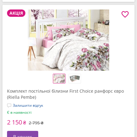
АКЦІЯ
Комплект постільної білизни First Choice ранфорс євро
(Riella Pembe)
Залишити відгук
Є в наявності
2 150
₴
2 795 ₴
В кошик