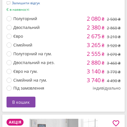
Залишити відгук
Є в наявності
2 080
Полуторний
₴
2 500 ₴
2 380
Двоспальний
₴
2 860 ₴
2 675
Євро
₴
3 210 ₴
3 265
Сімейний
₴
3 920 ₴
2 555
Полуторний на гум.
₴
3 070 ₴
2 880
Двоспальний на рез.
₴
3 460 ₴
3 140
Євро на гум.
₴
3 770 ₴
3 740
Сімейний на гум.
₴
4 490 ₴
Під замовлення
індивідуально
В кошик
АКЦІЯ