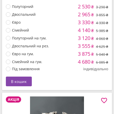
2 530
Полуторний
₴
3 290 ₴
2 965
Двоспальний
₴
3 855 ₴
3 330
Євро
₴
4 330 ₴
4 140
Сімейний
₴
5 385 ₴
3 120
Полуторний на гум.
₴
4 060 ₴
3 555
Двоспальний на рез.
₴
4 625 ₴
3 875
Євро на гум.
₴
5 040 ₴
4 680
Сімейний на гум.
₴
6 085 ₴
Під замовлення
індивідуально
В кошик
АКЦІЯ