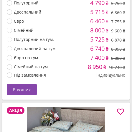
4 790
Полуторний
₴
5 750 ₴
5 715
Двоспальний
₴
6 860 ₴
6 460
Євро
₴
7 755 ₴
8 000
Сімейний
₴
9 600 ₴
5 725
Полуторний на гум.
₴
6 870 ₴
6 740
Двоспальний на гум.
₴
8 090 ₴
7 400
Євро на гум.
₴
8 880 ₴
8 950
Сімейний на гум.
₴
10 740 ₴
Під замовлення
індивідуально
В кошик
АКЦІЯ