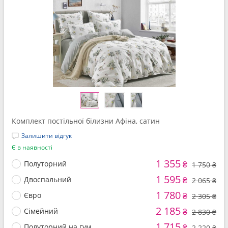
Комплект постільної білизни Афіна, сатин
Залишити відгук
Є в наявності
1 355
Полуторний
₴
1 750 ₴
1 595
Двоспальний
₴
2 065 ₴
1 780
Євро
₴
2 305 ₴
2 185
Сімейний
₴
2 830 ₴
1 715
Полуторний на гум.
₴
2 220 ₴