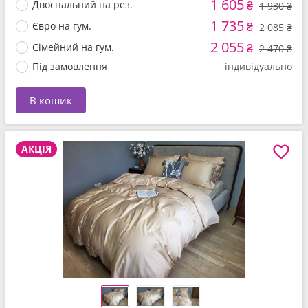
1 605
Двоспальний на рез.
₴
1 930 ₴
1 735
Євро на гум.
₴
2 085 ₴
2 055
Сімейний на гум.
₴
2 470 ₴
Під замовлення
індивідуально
В кошик
АКЦІЯ