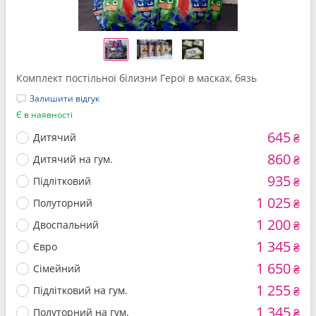
Комплект постільної білизни Герої в масках, бязь
Залишити відгук
Є в наявності
645
Дитячий
₴
860
Дитячий на гум.
₴
935
Підлітковий
₴
1 025
Полуторний
₴
1 200
Двоспальний
₴
1 345
Євро
₴
1 650
Сімейний
₴
1 255
Підлітковий на гум.
₴
1 345
Полуторний на гум.
₴