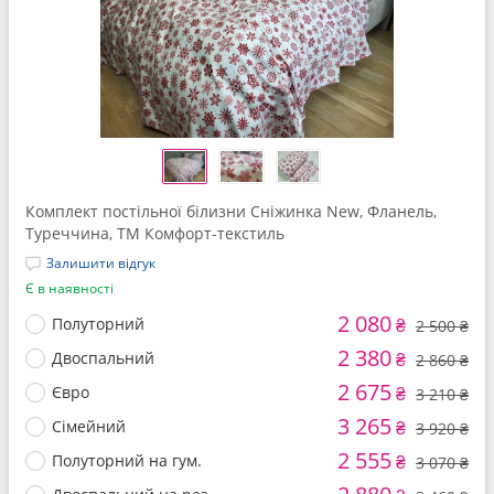
Комплект постільної білизни Сніжинка New, Фланель,
Туреччина, ТМ Комфорт-текстиль
Залишити відгук
Є в наявності
2 080
Полуторний
₴
2 500 ₴
2 380
Двоспальний
₴
2 860 ₴
2 675
Євро
₴
3 210 ₴
3 265
Сімейний
₴
3 920 ₴
2 555
Полуторний на гум.
₴
3 070 ₴