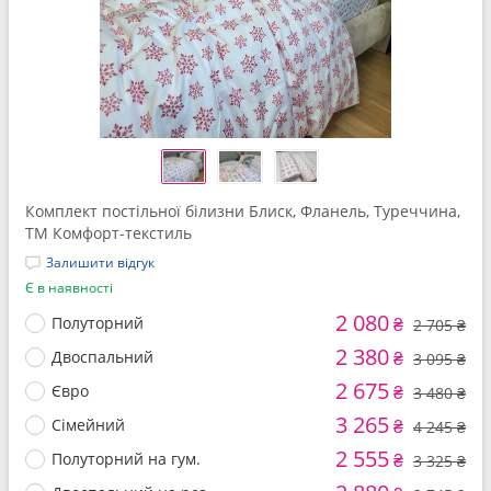
Комплект постільної білизни Блиск, Фланель, Туреччина,
ТМ Комфорт-текстиль
Залишити відгук
Є в наявності
2 080
Полуторний
₴
2 705 ₴
2 380
Двоспальний
₴
3 095 ₴
2 675
Євро
₴
3 480 ₴
3 265
Сімейний
₴
4 245 ₴
2 555
Полуторний на гум.
₴
3 325 ₴