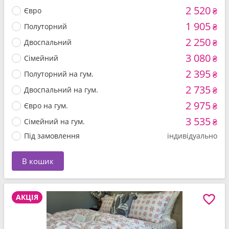
2 520
Євро
₴
1 905
Полуторний
₴
2 250
Двоспальний
₴
3 080
Сімейний
₴
2 395
Полуторний на гум.
₴
2 735
Двоспальний на гум.
₴
2 975
Євро на гум.
₴
3 535
Сімейний на гум.
₴
Під замовлення
індивідуально
В кошик
АКЦІЯ