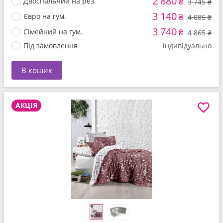
2 880
Двоспальний на рез.
₴
3 745 ₴
3 140
Євро на гум.
₴
4 085 ₴
3 740
Сімейний на гум.
₴
4 865 ₴
Під замовлення
індивідуально
В кошик
АКЦІЯ