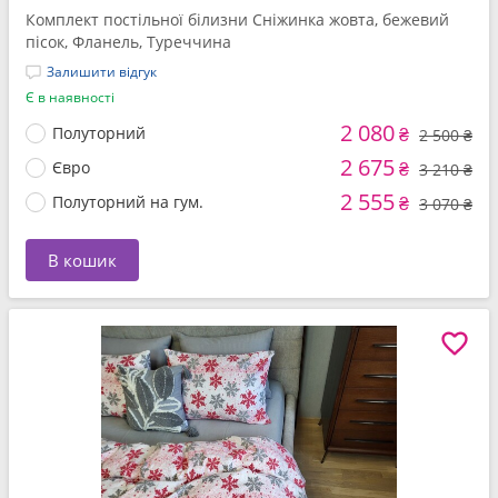
Комплект постільної білизни Сніжинка жовта, бежевий
пісок, Фланель, Туреччина
Залишити відгук
Є в наявності
2 080
Полуторний
₴
2 500 ₴
2 675
Євро
₴
3 210 ₴
2 555
Полуторний на гум.
₴
3 070 ₴
В кошик