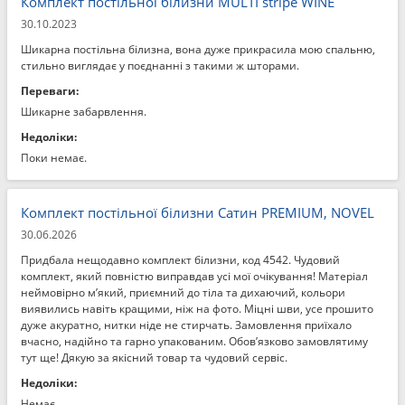
Комплект постільної білизни MULTI stripe WINE
30.10.2023
Шикарна постільна білизна, вона дуже прикрасила мою спальню,
стильно виглядає у поєднанні з такими ж шторами.
Переваги:
Шикарне забарвлення.
Недоліки:
Поки немає.
Комплект постільної білизни Сатин PREMIUM, NOVEL
30.06.2026
Придбала нещодавно комплект білизни, код 4542. Чудовий
комплект, який повністю виправдав усі мої очікування! Матеріал
неймовірно м’який, приємний до тіла та дихаючий, кольори
виявились навіть кращими, ніж на фото. Міцні шви, усе прошито
дуже акуратно, нитки ніде не стирчать. Замовлення приїхало
вчасно, надійно та гарно упакованим. Обов’язково замовлятиму
тут ще! Дякую за якісний товар та чудовий сервіс.
Недоліки:
Немає.