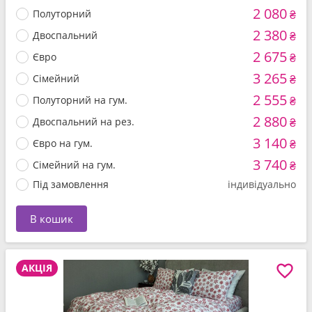
2 080
Полуторний
₴
2 380
Двоспальний
₴
2 675
Євро
₴
3 265
Сімейний
₴
2 555
Полуторний на гум.
₴
2 880
Двоспальний на рез.
₴
3 140
Євро на гум.
₴
3 740
Сімейний на гум.
₴
Під замовлення
індивідуально
В кошик
АКЦІЯ