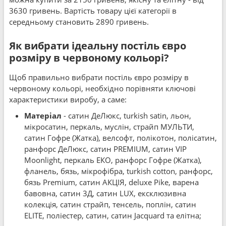
3630 гривень. Вартість товару цієї категорії в
середньому становить 2890 гривень.
Як вибрати ідеальну постіль євро
розміру в червоному кольорі?
Щоб правильно вибрати постіль євро розміру в
червоному кольорі, необхідно порівняти ключові
характеристики виробу, а саме:
Матеріал
- сатин ДеЛюкс, turkish satin, льон,
мікросатин, перкаль, муслін, страйп МУЛЬТИ,
сатин Гофре (Жатка), велсофт, полікотон, полісатин,
ранфорс ДеЛюкс, сатин PREMIUM, сатин VIP
Moonlight, перкаль ЕКО, ранфорс Гофре (Жатка),
фланель, бязь, мікрофібра, turkish cotton, ранфорс,
бязь Premium, сатин АКЦІЯ, deluxe Pike, варена
бавовна, сатин 3Д, сатин LUX, ексклюзивна
колекція, сатин страйп, тенсель, поплін, сатин
ELITE, поліестер, сатин, сатин Jacquard та елітна;