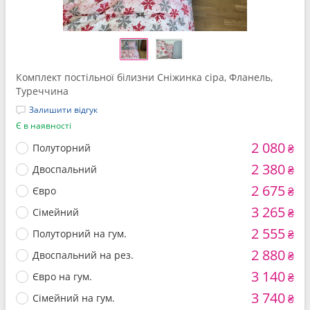
Комплект постільної білизни Сніжинка сіра, Фланель,
Туреччина
Залишити відгук
Є в наявності
2 080
Полуторний
₴
2 380
Двоспальний
₴
2 675
Євро
₴
3 265
Сімейний
₴
2 555
Полуторний на гум.
₴
2 880
Двоспальний на рез.
₴
3 140
Євро на гум.
₴
3 740
Сімейний на гум.
₴