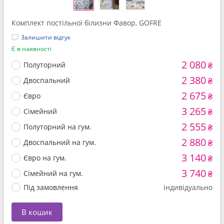
Комплект постільної білизни Фавор, GOFRE
Залишити відгук
Є в наявності
2 080
Полуторний
₴
2 380
Двоспальний
₴
2 675
Євро
₴
3 265
Сімейний
₴
2 555
Полуторний на гум.
₴
2 880
Двоспальний на гум.
₴
3 140
Євро на гум.
₴
3 740
Сімейний на гум.
₴
Під замовлення
індивідуально
В кошик