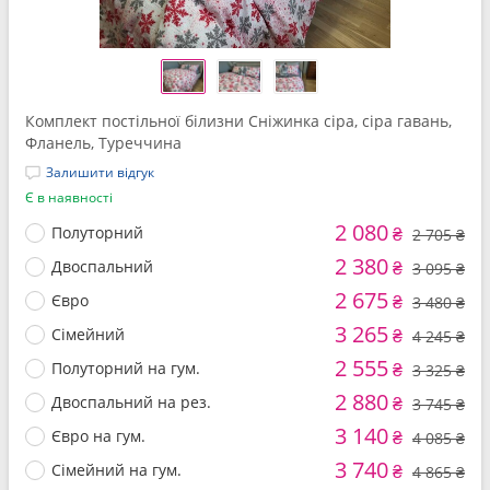
Комплект постільної білизни Сніжинка сіра, сіра гавань,
Фланель, Туреччина
Залишити відгук
Є в наявності
2 080
Полуторний
₴
2 705 ₴
2 380
Двоспальний
₴
3 095 ₴
2 675
Євро
₴
3 480 ₴
3 265
Сімейний
₴
4 245 ₴
2 555
Полуторний на гум.
₴
3 325 ₴
2 880
Двоспальний на рез.
₴
3 745 ₴
3 140
Євро на гум.
₴
4 085 ₴
3 740
Сімейний на гум.
₴
4 865 ₴