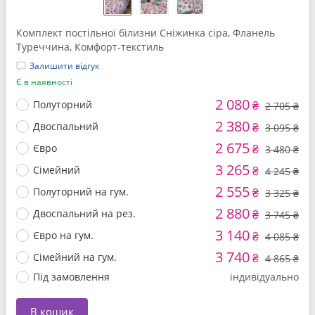
Комплект постільної білизни Сніжинка сіра, Фланель
Туреччина, Комфорт-текстиль
Залишити відгук
Є в наявності
2 080
Полуторний
₴
2 705 ₴
2 380
Двоспальний
₴
3 095 ₴
2 675
Євро
₴
3 480 ₴
3 265
Сімейний
₴
4 245 ₴
2 555
Полуторний на гум.
₴
3 325 ₴
2 880
Двоспальний на рез.
₴
3 745 ₴
3 140
Євро на гум.
₴
4 085 ₴
3 740
Сімейний на гум.
₴
4 865 ₴
Під замовлення
індивідуально
В кошик