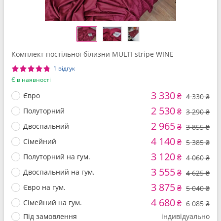
Комплект постільної білизни MULTI stripe WINE
1 відгук
Є в наявності
3 330
Євро
₴
4 330 ₴
2 530
Полуторний
₴
3 290 ₴
2 965
Двоспальний
₴
3 855 ₴
4 140
Сімейний
₴
5 385 ₴
3 120
Полуторний на гум.
₴
4 060 ₴
3 555
Двоспальний на гум.
₴
4 625 ₴
3 875
Євро на гум.
₴
5 040 ₴
4 680
Сімейний на гум.
₴
6 085 ₴
Під замовлення
індивідуально