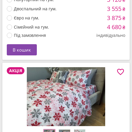
₴
3 555
Двоспальний на гум.
₴
3 875
Євро на гум.
₴
4 680
Сімейний на гум.
₴
Під замовлення
індивідуально
В кошик
АКЦІЯ