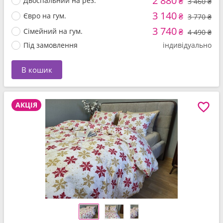
2 880
Двоспальний на рез.
₴
3 460 ₴
3 140
Євро на гум.
₴
3 770 ₴
3 740
Сімейний на гум.
₴
4 490 ₴
Під замовлення
індивідуально
В кошик
АКЦІЯ