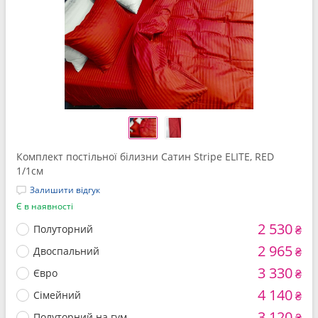
Комплект постільної білизни Сатин Stripe ELITE, RED
1/1см
Залишити відгук
Є в наявності
2 530
Полуторний
₴
2 965
Двоспальний
₴
3 330
Євро
₴
4 140
Сімейний
₴
3 120
Полуторний на гум.