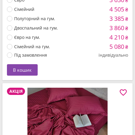
₴
4 505
Сімейний
₴
3 385
Полуторний на гум.
₴
3 860
Двоспальний на гум.
₴
4 210
Євро на гум.
₴
5 080
Сімейний на гум.
₴
Під замовлення
індивідуально
В кошик
АКЦІЯ