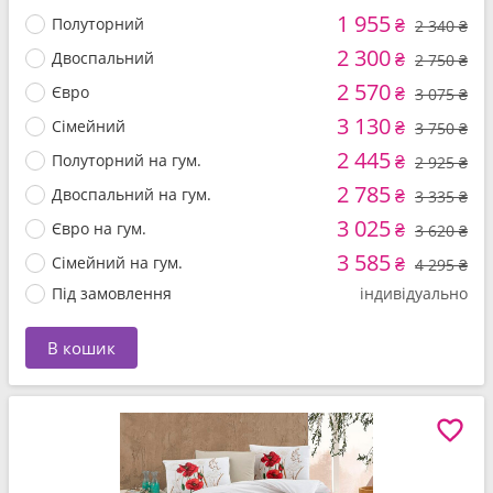
1 955
Полуторний
₴
2 340 ₴
2 300
Двоспальний
₴
2 750 ₴
2 570
Євро
₴
3 075 ₴
3 130
Сімейний
₴
3 750 ₴
2 445
Полуторний на гум.
₴
2 925 ₴
2 785
Двоспальний на гум.
₴
3 335 ₴
3 025
Євро на гум.
₴
3 620 ₴
3 585
Сімейний на гум.
₴
4 295 ₴
Під замовлення
індивідуально
В кошик