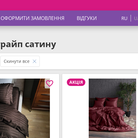
Знижки д
 ОФОРМИТИ ЗАМОВЛЕННЯ
ВІДГУКИ
RU
U
трайп сатину
Скинути все
АКЦІЯ