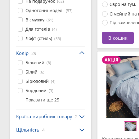
На подарунок
(62)
Євро на гум.
Однотонні моделі
(57)
Сімейний на 
В смужку
(61)
Під замовлен
Для готелів
(4)
В кошик
Лофт (стиль)
(35)
Колір
29
АКЦІЯ
Бежевий
(8)
Білий
(6)
Бірюзовий
(4)
Бордовий
(3)
Показати ще 25
Країна-виробник товару
2
Щільність
4
Комплект постіль