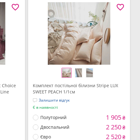
t Choice
Комплект постільної білизни Stripe LUX
Line
SWEET PEACH 1/1см
Залишити відгук
Є в наявності
1 905
Полуторний
₴
2 250
Двоспальний
₴
2 520
Євро
₴