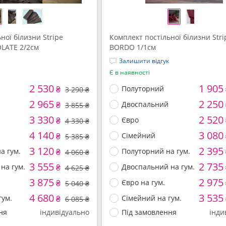
ної білизни Stripe
Комплект постільної білизни Stri
LATE 2/2см
BORDO 1/1см
Залишити відгук
Є в наявності
2 530
1 905
₴
Полуторний
3 290 ₴
2 965
2 250
₴
Двоспальний
3 855 ₴
3 330
2 520
₴
Євро
4 330 ₴
4 140
3 080
₴
Сімейний
5 385 ₴
3 120
2 395
а гум.
₴
Полуторний на гум.
4 060 ₴
3 555
2 735
на гум.
₴
Двоспальний на гум.
4 625 ₴
3 875
2 975
₴
Євро на гум.
5 040 ₴
4 680
3 535
гум.
₴
Сімейний на гум.
6 085 ₴
ня
індивідуально
Під замовлення
інди