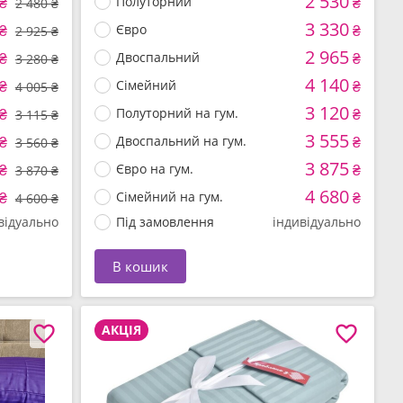
2 530
₴
Полуторний
₴
2 480 ₴
3 330
₴
Євро
₴
2 925 ₴
2 965
₴
Двоспальний
₴
3 280 ₴
4 140
₴
Сімейний
₴
4 005 ₴
3 120
₴
Полуторний на гум.
₴
3 115 ₴
3 555
₴
Двоспальний на гум.
₴
3 560 ₴
3 875
₴
Євро на гум.
₴
3 870 ₴
4 680
₴
Сімейний на гум.
₴
4 600 ₴
відуально
Під замовлення
індивідуально
В кошик
АКЦІЯ