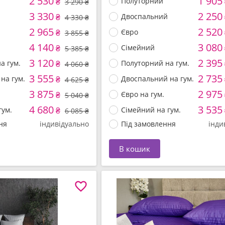
2 530
1 905
₴
Полуторний
3 290 ₴
3 330
2 250
₴
Двоспальний
4 330 ₴
2 965
2 520
₴
Євро
3 855 ₴
4 140
3 080
₴
Сімейний
5 385 ₴
3 120
2 395
а гум.
₴
Полуторний на гум.
4 060 ₴
3 555
2 735
на гум.
₴
Двоспальний на гум.
4 625 ₴
3 875
2 975
₴
Євро на гум.
5 040 ₴
4 680
3 535
гум.
₴
Сімейний на гум.
6 085 ₴
ня
індивідуально
Під замовлення
інди
В кошик