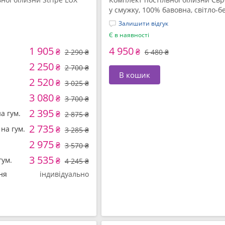
у смужку, 100% бавовна, світло-б
ТМ IDEIA
Залишити відгук
Є в наявності
1 905
4 950
₴
₴
2 290 ₴
6 480 ₴
2 250
₴
2 700 ₴
В кошик
2 520
₴
3 025 ₴
3 080
₴
3 700 ₴
2 395
а гум.
₴
2 875 ₴
2 735
на гум.
₴
3 285 ₴
2 975
₴
3 570 ₴
3 535
гум.
₴
4 245 ₴
ня
індивідуально