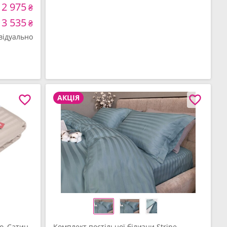
2 975
₴
3 535
₴
відуально
АКЦІЯ
о, Сатин
Комплект постільної білизни Stripe