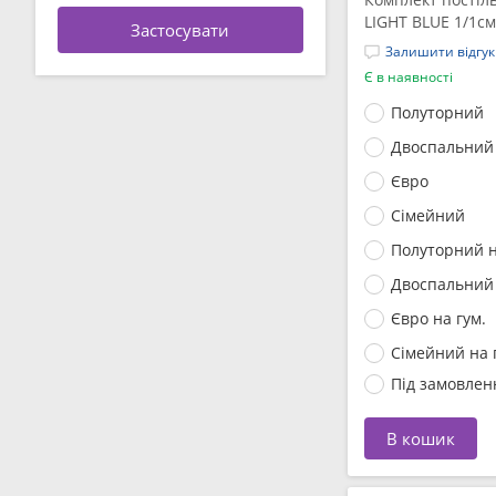
LIGHT BLUE 1/1см
Залишити відгук
Є в наявності
Полуторний
Двоспальний
Євро
Сімейний
Полуторний н
Двоспальний 
Євро на гум.
Сімейний на 
Під замовлен
В кошик