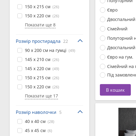
Полуторний
150 x 215 см
(26)
Євро
150 x 220 см
(26)
Двоспальний
Показати ще 8
Сімейний
Полуторний н
Розмір простирадла
22
Двоспальний 
90 x 200 см на гумці
(49)
Євро на гум.
145 x 210 см
(26)
Сімейний на 
145 x 220 см
(49)
Під замовлен
150 x 215 см
(26)
150 x 220 см
(26)
В кошик
Показати ще 17
Розмір наволочки
5
40 x 40 см
(28)
45 x 45 см
(6)