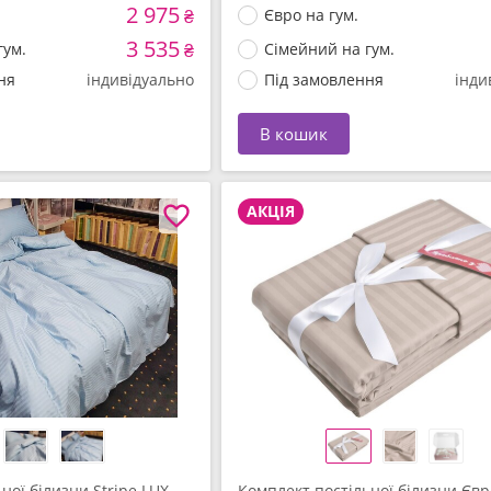
2 975
₴
Євро на гум.
3 535
гум.
₴
Сімейний на гум.
ня
індивідуально
Під замовлення
інди
В кошик
АКЦІЯ
ної білизни Stripe LUX
Комплект постільної білизни Євр