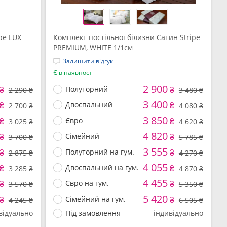
pe LUX
Комплект постільної білизни Сатин Stripe
PREMIUM, WHITE 1/1см
Залишити відгук
Є в наявності
2 900
₴
Полуторний
₴
2 290 ₴
3 480 ₴
3 400
₴
Двоспальний
₴
2 700 ₴
4 080 ₴
3 850
₴
Євро
₴
3 025 ₴
4 620 ₴
4 820
₴
Сімейний
₴
3 700 ₴
5 785 ₴
3 555
₴
Полуторний на гум.
₴
2 875 ₴
4 270 ₴
4 055
₴
Двоспальний на гум.
₴
3 285 ₴
4 870 ₴
4 455
₴
Євро на гум.
₴
3 570 ₴
5 350 ₴
5 420
₴
Сімейний на гум.
₴
4 245 ₴
6 505 ₴
відуально
Під замовлення
індивідуально