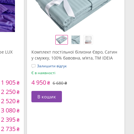
pe LUX
Комплект постільної білизни Євро, Сатин
у смужку, 100% бавовна, м’ята, ТМ IDEIA
Залишити відгук
Є в наявності
1 905
4 950
₴
₴
6 680 ₴
2 250
₴
В кошик
2 520
₴
3 080
₴
2 395
₴
2 735
₴