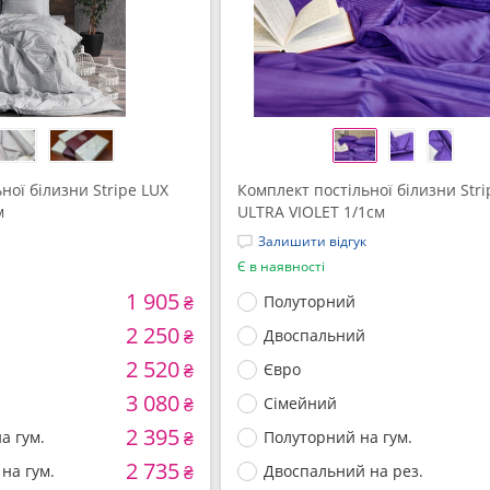
ної білизни Stripe LUX
Комплект постільної білизни Stri
м
ULTRA VIOLET 1/1см
Залишити відгук
Є в наявності
1 905
₴
Полуторний
2 250
₴
Двоспальний
2 520
₴
Євро
3 080
₴
Сімейний
2 395
а гум.
₴
Полуторний на гум.
2 735
на гум.
₴
Двоспальний на рез.