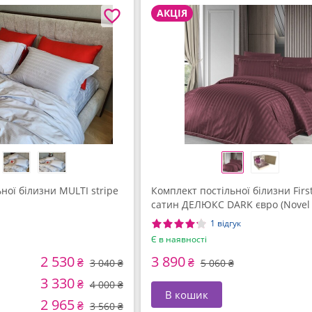
АКЦІЯ
ної білизни MULTI stripe
Комплект постільної білизни Firs
сатин ДЕЛЮКС DARK євро (Novel 
Rose)
1 відгук
Є в наявності
2 530
3 890
₴
₴
3 040 ₴
5 060 ₴
3 330
₴
4 000 ₴
В кошик
2 965
₴
3 560 ₴