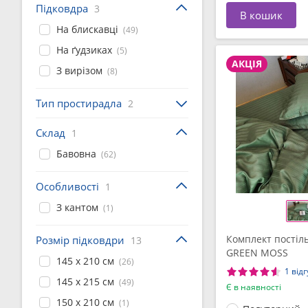
Підковдра
3
В кошик
На блискавці
(49)
На ґудзиках
(5)
АКЦІЯ
З вирізом
(8)
Тип простирадла
2
Склад
1
Бавовна
(62)
Особливості
1
З кантом
(1)
Комплект постіль
Розмір підковдри
13
GREEN MOSS
145 x 210 см
(26)
1 відг
145 x 215 см
(49)
Є в наявності
150 x 210 см
(1)