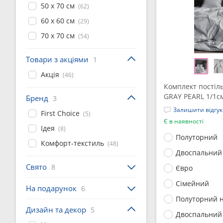
50 x 70 см
(62)
60 x 60 см
(29)
70 x 70 см
(54)
Товари з акціями
1
Акція
(46)
Комплект постіль
GRAY PEARL 1/1с
Бренд
3
Залишити відгук
First Choice
(5)
Є в наявності
Ідея
(8)
Полуторний
Комфорт-текстиль
(48)
Двоспальний
Свято
8
Євро
Сімейний
На подарунок
6
Полуторний н
Дизайн та декор
5
Двоспальний 