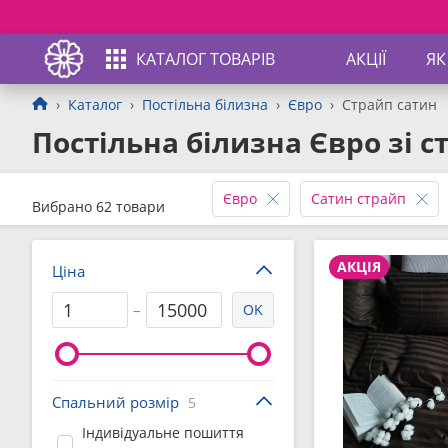
КАТАЛОГ ТОВАРІВ
АКЦІЇ
ЯК
Каталог
Постільна білизна
Євро
Страйп сатин
Постільна білизна Євро зі с
Євро
Сатин страйп
Вибрано 62 товари
АКЦІЯ
Ціна
–
OK
Спальний розмір
5
Індивідуальне пошиття