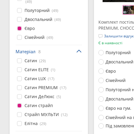
(49)
Полуторний
(49)
Двоспальний
(49)
Комплект постіль
PREMIUM, CHOCO
Євро
Залишити відгук
Сімейний
(49)
Є в наявності
Матеріал
8
Полуторний
Сатин
(29)
Двоспальний
Сатин ELITE
(1)
Євро
Сатин LUX
(17)
Сімейний
Сатин PREMIUM
(17)
Полуторний н
Сатин ДеЛюкс
(5)
Двоспальний 
Сатин страйп
Євро на гум.
Страйп МУЛЬТИ
(12)
Сімейний на 
Елітна
(29)
Під замовлен