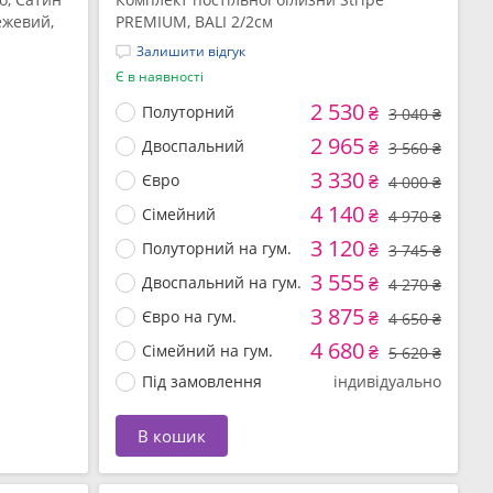
ежевий,
PREMIUM, BALI 2/2см
Залишити відгук
Є в наявності
2 530
Полуторний
₴
3 040 ₴
2 965
Двоспальний
₴
3 560 ₴
3 330
Євро
₴
4 000 ₴
4 140
Сімейний
₴
4 970 ₴
3 120
Полуторний на гум.
₴
3 745 ₴
3 555
Двоспальний на гум.
₴
4 270 ₴
3 875
Євро на гум.
₴
4 650 ₴
4 680
Сімейний на гум.
₴
5 620 ₴
Під замовлення
індивідуально
В кошик