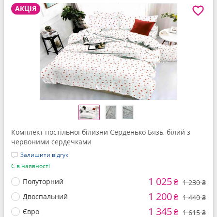
АКЦІЯ
Комплект постільної білизни Серденько Бязь, білий з
червоними сердечками
Залишити відгук
Є в наявності
1 025
Полуторний
₴
1 230 ₴
1 200
Двоспальний
₴
1 440 ₴
1 345
Євро
₴
1 615 ₴