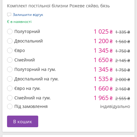
Комплект постільної білизни Рожеве сяйво, бязь
Залишити відгук
Є в наявності
1 025
Полуторний
₴
1 335 ₴
1 200
Двоспальний
₴
1 560 ₴
1 345
Євро
₴
1 750 ₴
1 650
Сімейний
₴
2 145 ₴
1 345
Полуторний на гум.
₴
1 750 ₴
1 535
Двоспальний на гум.
₴
2 000 ₴
1 660
Євро на гум.
₴
2 160 ₴
1 965
Сімейний на гум.
₴
2 555 ₴
Під замовлення
індивідуально
В кошик