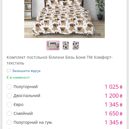
Комплект постільної білизни Бязь Боня ТМ Комфорт-
текстиль
Залишити відгук
Є в наявності
1 025
Полуторний
₴
1 200
Двоспальний
₴
1 345
Євро
₴
1 650
Сімейний
₴
1 345
Полуторний на гум.
₴