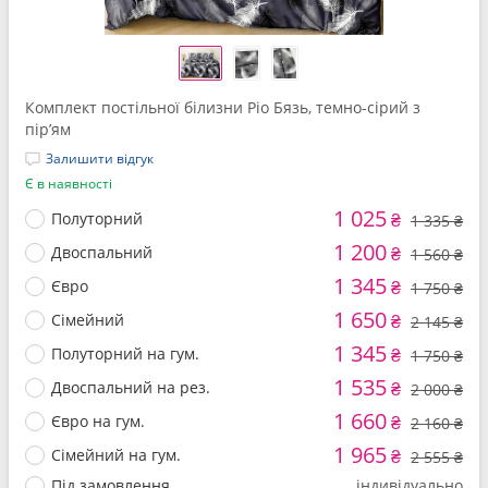
Комплект постільної білизни Ріо ​​Бязь, темно-сірий з
пір’ям
Залишити відгук
Є в наявності
1 025
Полуторний
₴
1 335 ₴
1 200
Двоспальний
₴
1 560 ₴
1 345
Євро
₴
1 750 ₴
1 650
Сімейний
₴
2 145 ₴
1 345
Полуторний на гум.
₴
1 750 ₴
1 535
Двоспальний на рез.
₴
2 000 ₴
1 660
Євро на гум.
₴
2 160 ₴
1 965
Сімейний на гум.
₴
2 555 ₴
Під замовлення
індивідуально