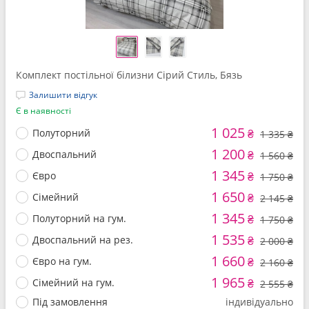
Комплект постільної білизни Сірий Стиль, Бязь
Залишити відгук
Є в наявності
1 025
Полуторний
₴
1 335 ₴
1 200
Двоспальний
₴
1 560 ₴
1 345
Євро
₴
1 750 ₴
1 650
Сімейний
₴
2 145 ₴
1 345
Полуторний на гум.
₴
1 750 ₴
1 535
Двоспальний на рез.
₴
2 000 ₴
1 660
Євро на гум.
₴
2 160 ₴
1 965
Сімейний на гум.
₴
2 555 ₴
Під замовлення
індивідуально