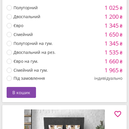
1 025
Полуторний
₴
1 200
Двоспальний
₴
1 345
Євро
₴
1 650
Сімейний
₴
1 345
Полуторний на гум.
₴
1 535
Двоспальний на рез.
₴
1 660
Євро на гум.
₴
1 965
Сімейний на гум.
₴
Під замовлення
індивідуально
В кошик