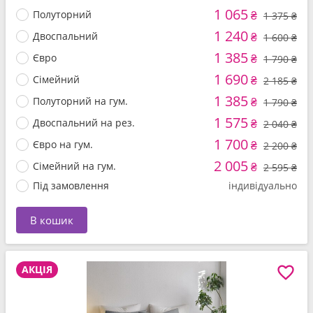
1 065
Полуторний
₴
1 375 ₴
1 240
Двоспальний
₴
1 600 ₴
1 385
Євро
₴
1 790 ₴
1 690
Сімейний
₴
2 185 ₴
1 385
Полуторний на гум.
₴
1 790 ₴
1 575
Двоспальний на рез.
₴
2 040 ₴
1 700
Євро на гум.
₴
2 200 ₴
2 005
Сімейний на гум.
₴
2 595 ₴
Під замовлення
індивідуально
В кошик
АКЦІЯ