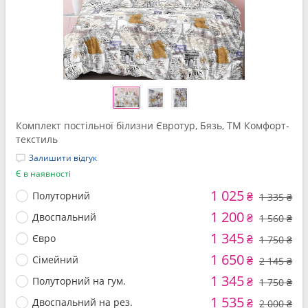
Комплект постільної білизни Євротур, Бязь, ТМ Комфорт-
текстиль
Залишити відгук
Є в наявності
1 025
Полуторний
₴
1 335 ₴
1 200
Двоспальний
₴
1 560 ₴
1 345
Євро
₴
1 750 ₴
1 650
Сімейний
₴
2 145 ₴
1 345
Полуторний на гум.
₴
1 750 ₴
1 535
Двоспальний на рез.
₴
2 000 ₴