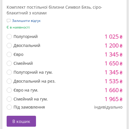
Комплект постільної білизни Символ Бязь, сіро-
блакитний з колами
Залишити відгук
Є в наявності
1 025
Полуторний
₴
1 200
Двоспальний
₴
1 345
Євро
₴
1 650
Сімейний
₴
1 345
Полуторний на гум.
₴
1 535
Двоспальний на рез.
₴
1 660
Євро на гум.
₴
1 965
Сімейний на гум.
₴
Під замовлення
індивідуально
В кошик