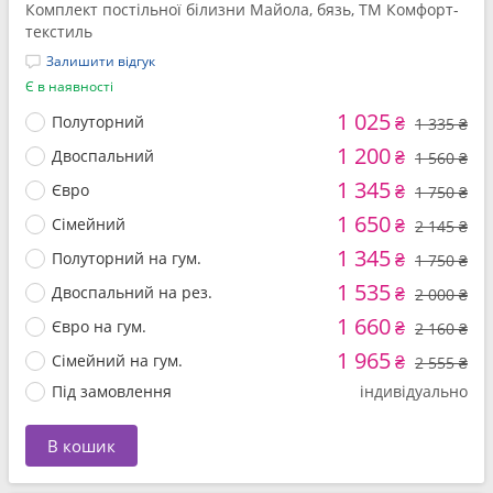
Комплект постільної білизни Майола, бязь, ТМ Комфорт-
текстиль
Залишити відгук
Є в наявності
1 025
Полуторний
₴
1 335 ₴
1 200
Двоспальний
₴
1 560 ₴
1 345
Євро
₴
1 750 ₴
1 650
Сімейний
₴
2 145 ₴
1 345
Полуторний на гум.
₴
1 750 ₴
1 535
Двоспальний на рез.
₴
2 000 ₴
1 660
Євро на гум.
₴
2 160 ₴
1 965
Сімейний на гум.
₴
2 555 ₴
Під замовлення
індивідуально
В кошик