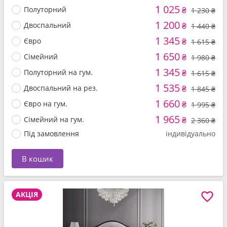
1 025
Полуторний
₴
1 230 ₴
1 200
Двоспальний
₴
1 440 ₴
1 345
Євро
₴
1 615 ₴
1 650
Сімейний
₴
1 980 ₴
1 345
Полуторний на гум.
₴
1 615 ₴
1 535
Двоспальний на рез.
₴
1 845 ₴
1 660
Євро на гум.
₴
1 995 ₴
1 965
Сімейний на гум.
₴
2 360 ₴
Під замовлення
індивідуально
В кошик
АКЦІЯ