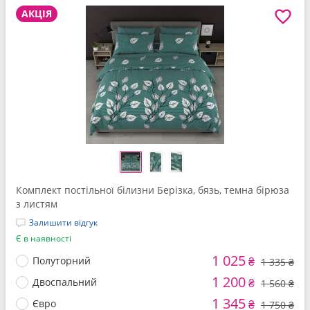
АКЦІЯ
Комплект постільної білизни Берізка, бязь, темна бірюза
з листям
Залишити відгук
Є в наявності
1 025
Полуторний
₴
1 335 ₴
1 200
Двоспальний
₴
1 560 ₴
1 345
Євро
₴
1 750 ₴