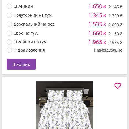
1 650
Сімейний
₴
2 145 ₴
1 345
Полуторний на гум.
₴
1 750 ₴
1 535
Двоспальний на рез.
₴
2 000 ₴
1 660
Євро на гум.
₴
2 160 ₴
1 965
Сімейний на гум.
₴
2 555 ₴
Під замовлення
індивідуально
В кошик