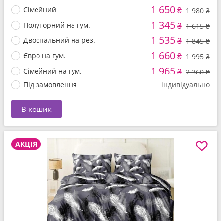
1 650
Сімейний
₴
1 980 ₴
1 345
Полуторний на гум.
₴
1 615 ₴
1 535
Двоспальний на рез.
₴
1 845 ₴
1 660
Євро на гум.
₴
1 995 ₴
1 965
Сімейний на гум.
₴
2 360 ₴
Під замовлення
індивідуально
В кошик
АКЦІЯ