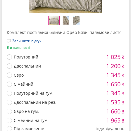
Комплект постільної білизни Орео Бязь, пальмове листя
Залишити відгук
Є в наявності
1 025
Полуторний
₴
1 200
Двоспальний
₴
1 345
Євро
₴
1 650
Сімейний
₴
1 345
Полуторний на гум.
₴
1 535
Двоспальний на рез.
₴
1 660
Євро на гум.
₴
1 965
Сімейний на гум.
₴
Під замовлення
індивідуально