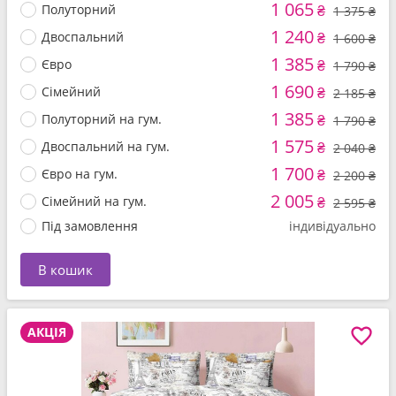
1 065
Полуторний
₴
1 375 ₴
1 240
Двоспальний
₴
1 600 ₴
1 385
Євро
₴
1 790 ₴
1 690
Сімейний
₴
2 185 ₴
1 385
Полуторний на гум.
₴
1 790 ₴
1 575
Двоспальний на гум.
₴
2 040 ₴
1 700
Євро на гум.
₴
2 200 ₴
2 005
Сімейний на гум.
₴
2 595 ₴
Під замовлення
індивідуально
В кошик
АКЦІЯ