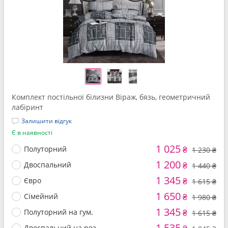
Комплект постільної білизни Віраж, бязь, геометричний
лабіринт
Залишити відгук
Є в наявності
1 025
Полуторний
₴
1 230 ₴
1 200
Двоспальний
₴
1 440 ₴
1 345
Євро
₴
1 615 ₴
1 650
Сімейний
₴
1 980 ₴
1 345
Полуторний на гум.
₴
1 615 ₴
1 535
Двоспальний на рез.