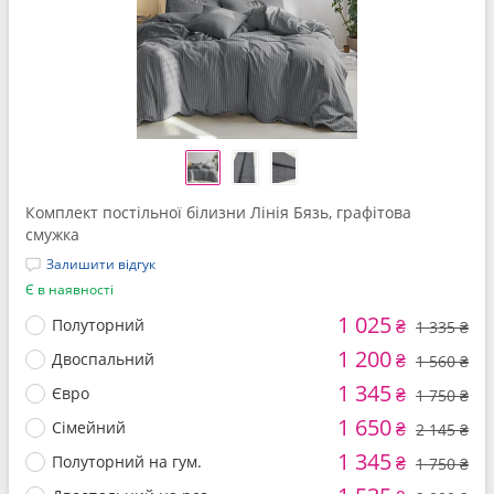
Комплект постільної білизни Лінія Бязь, графітова
смужка
Залишити відгук
Є в наявності
1 025
Полуторний
₴
1 335 ₴
1 200
Двоспальний
₴
1 560 ₴
1 345
Євро
₴
1 750 ₴
1 650
Сімейний
₴
2 145 ₴
1 345
Полуторний на гум.
₴
1 750 ₴