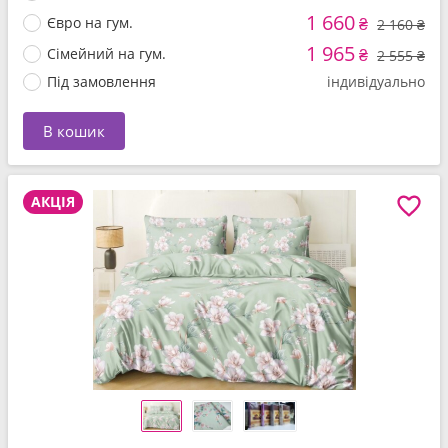
1 660
Євро на гум.
₴
2 160 ₴
1 965
Сімейний на гум.
₴
2 555 ₴
Під замовлення
індивідуально
В кошик
АКЦІЯ