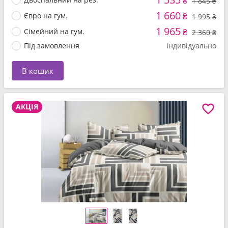
₴
1 845 ₴
1 660
Євро на гум.
₴
1 995 ₴
1 965
Сімейний на гум.
₴
2 360 ₴
Під замовлення
індивідуально
В кошик
АКЦІЯ