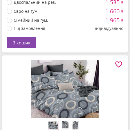
1 535
Двоспальний на рез.
₴
1 660
Євро на гум.
₴
1 965
Сімейний на гум.
₴
Під замовлення
індивідуально
В кошик