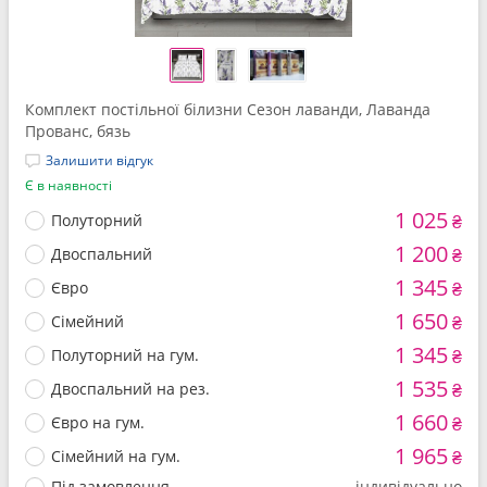
Комплект постільної білизни Сезон лаванди, Лаванда
Прованс, бязь
Залишити відгук
Є в наявності
1 025
Полуторний
₴
1 200
Двоспальний
₴
1 345
Євро
₴
1 650
Сімейний
₴
1 345
Полуторний на гум.
₴
1 535
Двоспальний на рез.
₴
1 660
Євро на гум.
₴
1 965
Сімейний на гум.
₴
Під замовлення
індивідуально