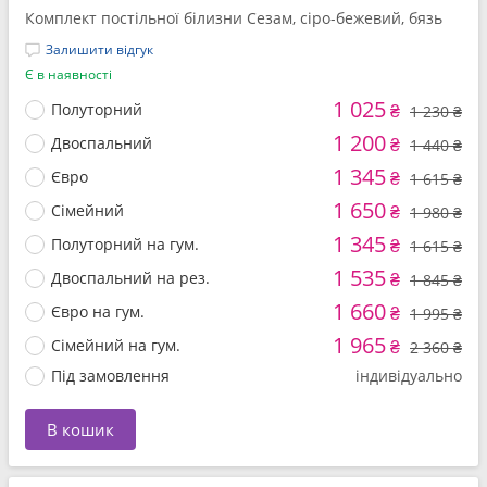
Комплект постільної білизни Сезам, сіро-бежевий, бязь
Залишити відгук
Є в наявності
1 025
Полуторний
₴
1 230 ₴
1 200
Двоспальний
₴
1 440 ₴
1 345
Євро
₴
1 615 ₴
1 650
Сімейний
₴
1 980 ₴
1 345
Полуторний на гум.
₴
1 615 ₴
1 535
Двоспальний на рез.
₴
1 845 ₴
1 660
Євро на гум.
₴
1 995 ₴
1 965
Сімейний на гум.
₴
2 360 ₴
Під замовлення
індивідуально
В кошик