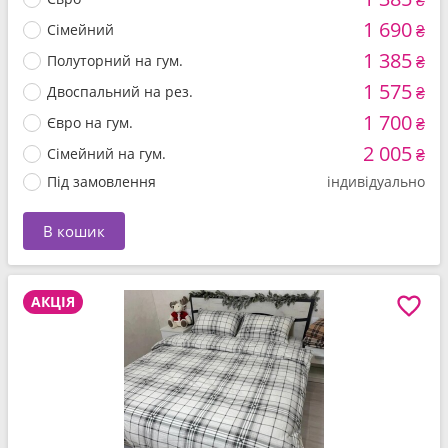
₴
1 690
Сімейний
₴
1 385
Полуторний на гум.
₴
1 575
Двоспальний на рез.
₴
1 700
Євро на гум.
₴
2 005
Сімейний на гум.
₴
Під замовлення
індивідуально
В кошик
АКЦІЯ