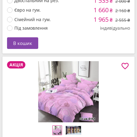
1 535
Двоспальний на рез.
₴
2 000 ₴
1 660
Євро на гум.
₴
2 160 ₴
1 965
Сімейний на гум.
₴
2 555 ₴
Під замовлення
індивідуально
В кошик
АКЦІЯ