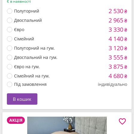
Є в наявності
2 530
Полуторний
₴
2 965
Двоспальний
₴
3 330
Євро
₴
4 140
Сімейний
₴
3 120
Полуторний на гум.
₴
3 555
Двоспальний на гум.
₴
3 875
Євро на гум.
₴
4 680
Сімейний на гум.
₴
Під замовлення
індивідуально
В кошик
АКЦІЯ