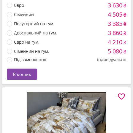
3 630
Євро
₴
4 505
Сімейний
₴
3 385
Полуторний на гум.
₴
3 860
Двоспальний на гум.
₴
4 210
Євро на гум.
₴
5 080
Сімейний на гум.
₴
Під замовлення
індивідуально
В кошик