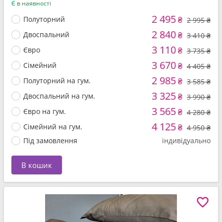
Є в наявності
2 495
Полуторний
₴
2 995 ₴
2 840
Двоспальний
₴
3 410 ₴
3 110
Євро
₴
3 735 ₴
3 670
Сімейний
₴
4 405 ₴
2 985
Полуторний на гум.
₴
3 585 ₴
3 325
Двоспальний на гум.
₴
3 990 ₴
3 565
Євро на гум.
₴
4 280 ₴
4 125
Сімейний на гум.
₴
4 950 ₴
Під замовлення
індивідуально
В кошик