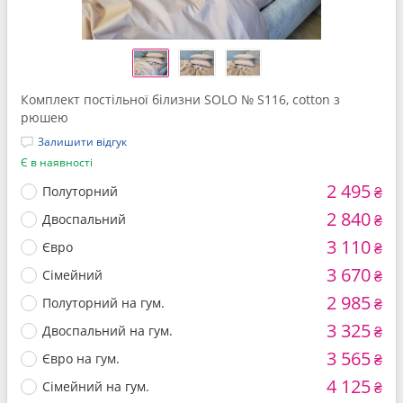
Комплект постільної білизни SOLO № S116, cotton з
рюшею
Залишити відгук
Є в наявності
2 495
Полуторний
₴
2 840
Двоспальний
₴
3 110
Євро
₴
3 670
Сімейний
₴
2 985
Полуторний на гум.
₴
3 325
Двоспальний на гум.
₴
3 565
Євро на гум.
₴
4 125
Сімейний на гум.
₴