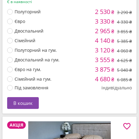
Є в наявності
2 530
Полуторний
₴
3 290 ₴
3 330
Євро
₴
4 330 ₴
2 965
Двоспальний
₴
3 855 ₴
4 140
Сімейний
₴
5 385 ₴
3 120
Полуторний на гум.
₴
4 060 ₴
3 555
Двоспальний на гум.
₴
4 625 ₴
3 875
Євро на гум.
₴
5 040 ₴
4 680
Сімейний на гум.
₴
6 085 ₴
Під замовлення
індивідуально
В кошик
АКЦІЯ