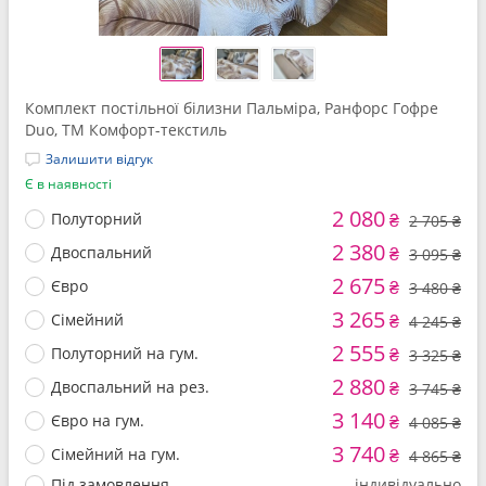
Комплект постільної білизни Пальміра, Ранфорс Гофре
Duo, ТМ Комфорт-текстиль
Залишити відгук
Є в наявності
2 080
Полуторний
₴
2 705 ₴
2 380
Двоспальний
₴
3 095 ₴
2 675
Євро
₴
3 480 ₴
3 265
Сімейний
₴
4 245 ₴
2 555
Полуторний на гум.
₴
3 325 ₴
2 880
Двоспальний на рез.
₴
3 745 ₴
3 140
Євро на гум.
₴
4 085 ₴
3 740
Сімейний на гум.
₴
4 865 ₴
Під замовлення
індивідуально