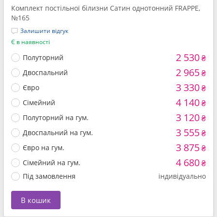
Комплект постільної білизни Сатин однотонний FRAPPE,
№165
Залишити відгук
Є в наявності
2 530
Полуторний
₴
2 965
Двоспальний
₴
3 330
Євро
₴
4 140
Сімейний
₴
3 120
Полуторний на гум.
₴
3 555
Двоспальний на гум.
₴
3 875
Євро на гум.
₴
4 680
Сімейний на гум.
₴
Під замовлення
індивідуально
В кошик