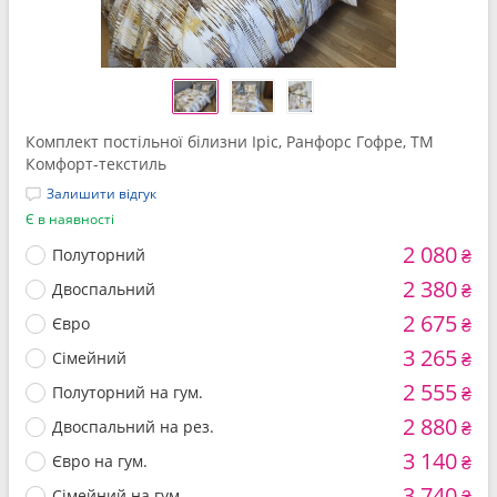
Комплект постільної білизни Іріс, Ранфорс Гофре, ТМ
Комфорт-текстиль
Залишити відгук
Є в наявності
2 080
Полуторний
₴
2 380
Двоспальний
₴
2 675
Євро
₴
3 265
Сімейний
₴
2 555
Полуторний на гум.
₴
2 880
Двоспальний на рез.
₴
3 140
Євро на гум.
₴
3 740
Сімейний на гум.