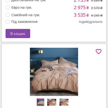
₴
3 285 ₴
2 975
Євро на гум.
₴
3 570 ₴
3 535
Сімейний на гум.
₴
4 245 ₴
Під замовлення
індивідуально
В кошик