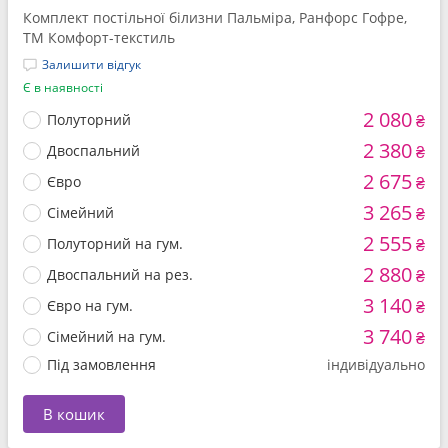
Комплект постільної білизни Пальміра, Ранфорс Гофре,
ТМ Комфорт-текстиль
Залишити відгук
Є в наявності
2 080
Полуторний
₴
2 380
Двоспальний
₴
2 675
Євро
₴
3 265
Сімейний
₴
2 555
Полуторний на гум.
₴
2 880
Двоспальний на рез.
₴
3 140
Євро на гум.
₴
3 740
Сімейний на гум.
₴
Під замовлення
індивідуально
В кошик