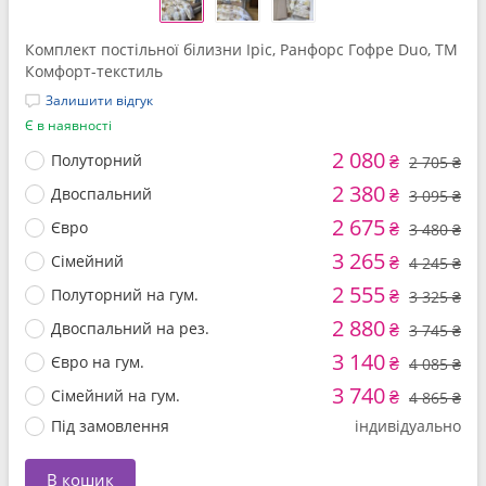
Комплект постільної білизни Іріс, Ранфорс Гофре Duo, ТМ
Комфорт-текстиль
Залишити відгук
Є в наявності
2 080
Полуторний
₴
2 705 ₴
2 380
Двоспальний
₴
3 095 ₴
2 675
Євро
₴
3 480 ₴
3 265
Сімейний
₴
4 245 ₴
2 555
Полуторний на гум.
₴
3 325 ₴
2 880
Двоспальний на рез.
₴
3 745 ₴
3 140
Євро на гум.
₴
4 085 ₴
3 740
Сімейний на гум.
₴
4 865 ₴
Під замовлення
індивідуально
В кошик