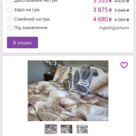
3 555
Двоспальний на гум.
₴
4 625 ₴
3 875
Євро на гум.
₴
5 040 ₴
4 680
Сімейний на гум.
₴
6 085 ₴
Під замовлення
індивідуально
В кошик