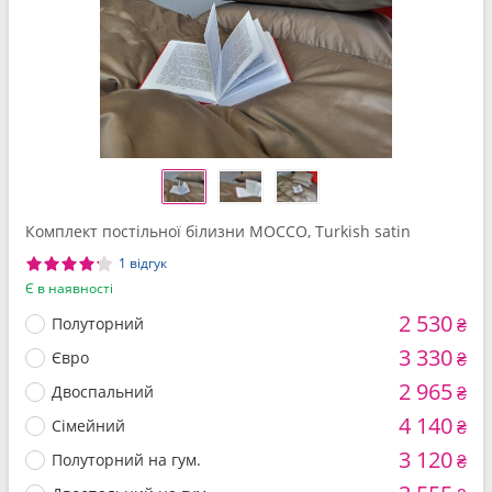
Комплект постільної білизни MOCCO, Turkish satin
1 відгук
Є в наявності
2 530
Полуторний
₴
3 330
Євро
₴
2 965
Двоспальний
₴
4 140
Сімейний
₴
3 120
Полуторний на гум.
₴