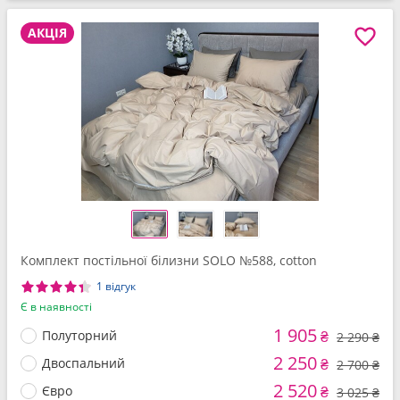
АКЦІЯ
Комплект постільної білизни SOLO №588, cotton
1 відгук
Є в наявності
1 905
Полуторний
₴
2 290 ₴
2 250
Двоспальний
₴
2 700 ₴
2 520
Євро
₴
3 025 ₴