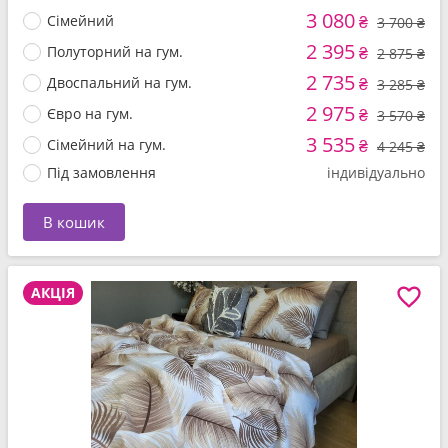
3 080
Сімейний
₴
3 700 ₴
2 395
Полуторний на гум.
₴
2 875 ₴
2 735
Двоспальний на гум.
₴
3 285 ₴
2 975
Євро на гум.
₴
3 570 ₴
3 535
Сімейний на гум.
₴
4 245 ₴
Під замовлення
індивідуально
В кошик
АКЦІЯ