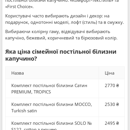
постільної білизни капучино: «Комфорт-текстиль» та
«First Choice».
Користувачі часто вибирають дизайн і декор: на
подарунок, однотонні моделі, лофт (стиль) та в смужку.
Вибираючи колірну гаму, відвідувачі вибирають
капучіно, бежевий, коричневий та бірюзовий колір.
Яка ціна сімейної постільної білизни
капучино?
Назва
Ціна
Комплект постільної білизни Сатин
2770 ₴
PREMIUM, TROPICS
Комплект постільної білизни MOCCO,
2530 ₴
Turkish satin
Комплект постільної білизни SOLO №
2495 ₴
S122, cotton з рюшею