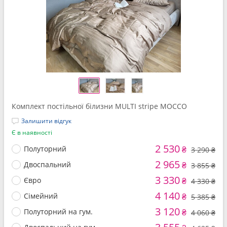
Комплект постільної білизни MULTI stripe MOCCO
Залишити відгук
Є в наявності
2 530
Полуторний
₴
3 290 ₴
2 965
Двоспальний
₴
3 855 ₴
3 330
Євро
₴
4 330 ₴
4 140
Сімейний
₴
5 385 ₴
3 120
Полуторний на гум.
₴
4 060 ₴