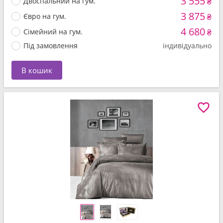
3 555
Двоспальний на гум.
₴
3 875
Євро на гум.
₴
4 680
Сімейний на гум.
₴
Під замовлення
індивідуально
В кошик