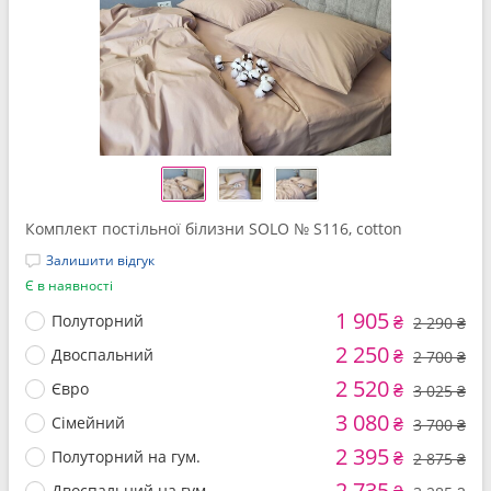
Комплект постільної білизни SOLO № S116, cotton
Залишити відгук
Є в наявності
1 905
Полуторний
₴
2 290 ₴
2 250
Двоспальний
₴
2 700 ₴
2 520
Євро
₴
3 025 ₴
3 080
Сімейний
₴
3 700 ₴
2 395
Полуторний на гум.
₴
2 875 ₴
2 735
Двоспальний на гум.