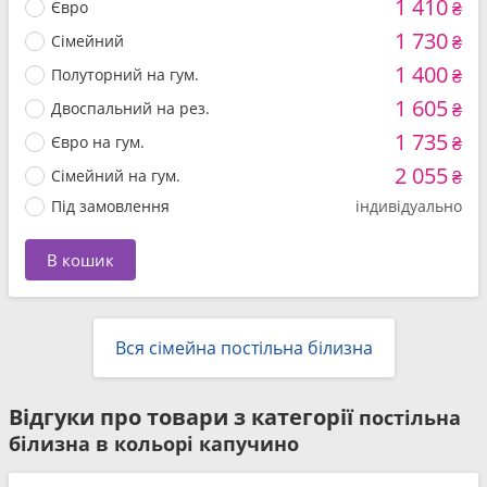
1 410
Євро
₴
1 730
Сімейний
₴
1 400
Полуторний на гум.
₴
1 605
Двоспальний на рез.
₴
1 735
Євро на гум.
₴
2 055
Сімейний на гум.
₴
Під замовлення
індивідуально
В кошик
Вся сімейна постільна білизна
Відгуки про товари з категорії
постільна
білизна в кольорі капучино