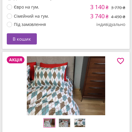
3 140
Євро на гум.
₴
3 770 ₴
3 740
Сімейний на гум.
₴
4 490 ₴
Під замовлення
індивідуально
В кошик
АКЦІЯ