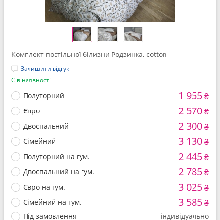
Комплект постільної білизни Родзинка, cotton
Залишити відгук
Є в наявності
1 955
Полуторний
₴
2 570
Євро
₴
2 300
Двоспальний
₴
3 130
Сімейний
₴
2 445
Полуторний на гум.
₴
2 785
Двоспальний на гум.
₴
3 025
Євро на гум.
₴
3 585
Сімейний на гум.
₴
Під замовлення
індивідуально