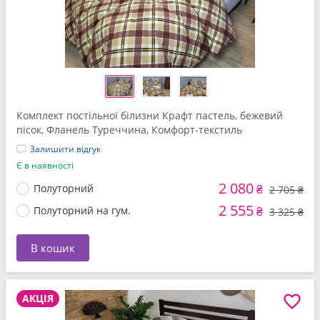
Комплект постільної білизни Крафт пастель, бежевий
пісок, Фланель Туреччина, Комфорт-текстиль
Залишити відгук
Є в наявності
2 080
Полуторний
₴
2 705 ₴
2 555
Полуторний на гум.
₴
3 325 ₴
В кошик
АКЦІЯ