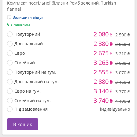
Комплект постільної білизни Ромб зелений, Turkish
flannel
Залишити відгук
Є в наявності
2 080
Полуторний
₴
2 500 ₴
2 380
Двоспальний
₴
2 860 ₴
2 675
Євро
₴
3 210 ₴
3 265
Сімейний
₴
3 920 ₴
2 555
Полуторний на гум.
₴
3 070 ₴
2 880
Двоспальний на гум.
₴
3 460 ₴
3 140
Євро на гум.
₴
3 770 ₴
3 740
Сімейний на гум.
₴
4 490 ₴
Під замовлення
індивідуально
В кошик