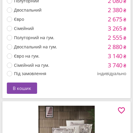
2 080
Полуторний
₴
2 380
Двоспальний
₴
2 675
Євро
₴
3 265
Сімейний
₴
2 555
Полуторний на гум.
₴
2 880
Двоспальний на гум.
₴
3 140
Євро на гум.
₴
3 740
Сімейний на гум.
₴
Під замовлення
індивідуально
В кошик