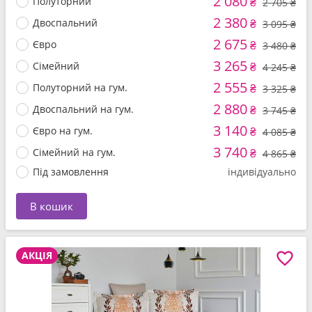
2 080
Полуторний
₴
2 705 ₴
2 380
Двоспальний
₴
3 095 ₴
2 675
Євро
₴
3 480 ₴
3 265
Сімейний
₴
4 245 ₴
2 555
Полуторний на гум.
₴
3 325 ₴
2 880
Двоспальний на гум.
₴
3 745 ₴
3 140
Євро на гум.
₴
4 085 ₴
3 740
Сімейний на гум.
₴
4 865 ₴
Під замовлення
індивідуально
В кошик
АКЦІЯ