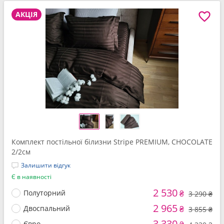
АКЦІЯ
Комплект постільної білизни Stripe PREMIUM, CHOCOLATE
2/2см
Залишити відгук
Є в наявності
2 530
Полуторний
₴
3 290 ₴
2 965
Двоспальний
₴
3 855 ₴
3 330
Євро