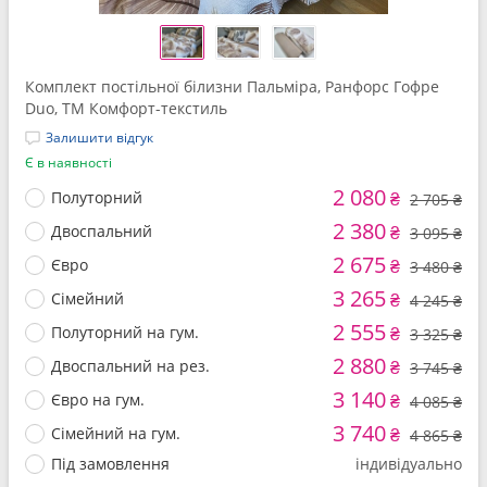
Комплект постільної білизни Пальміра, Ранфорс Гофре
Duo, ТМ Комфорт-текстиль
Залишити відгук
Є в наявності
2 080
Полуторний
₴
2 705 ₴
2 380
Двоспальний
₴
3 095 ₴
2 675
Євро
₴
3 480 ₴
3 265
Сімейний
₴
4 245 ₴
2 555
Полуторний на гум.
₴
3 325 ₴
2 880
Двоспальний на рез.
₴
3 745 ₴
3 140
Євро на гум.
₴
4 085 ₴
3 740
Сімейний на гум.
₴
4 865 ₴
Під замовлення
індивідуально