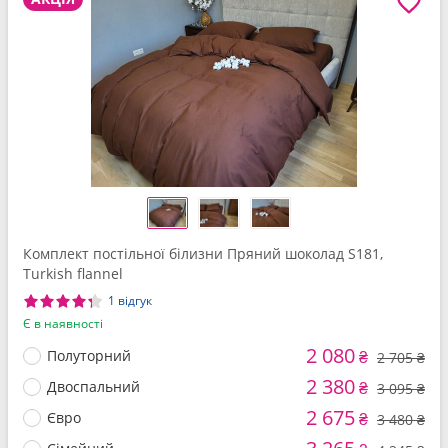
Комплект постільної білизни Пряний шоколад S181,
Turkish flannel
1 відгук
Є в наявності
2 080
Полуторний
₴
2 705 ₴
2 380
Двоспальний
₴
3 095 ₴
2 675
Євро
₴
3 480 ₴