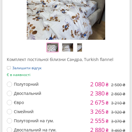
Комплект постільної білизни Сандра, Turkish flannel
Залишити відгук
Є в наявності
2 080
Полуторний
₴
2 500 ₴
2 380
Двоспальний
₴
2 860 ₴
2 675
Євро
₴
3 210 ₴
3 265
Сімейний
₴
3 920 ₴
2 555
Полуторний на гум.
₴
3 070 ₴
2 880
Двоспальний на гум.
₴
3 460 ₴