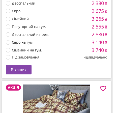
2 380
Двоспальний
₴
2 675
Євро
₴
3 265
Сімейний
₴
2 555
Полуторний на гум.
₴
2 880
Двоспальний на рез.
₴
3 140
Євро на гум.
₴
3 740
Сімейний на гум.
₴
Під замовлення
індивідуально
В кошик
АКЦІЯ