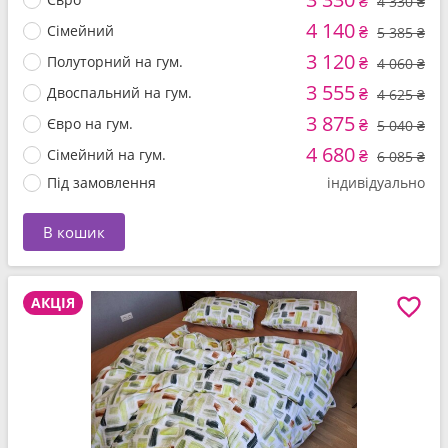
₴
4 330 ₴
4 140
Сімейний
₴
5 385 ₴
3 120
Полуторний на гум.
₴
4 060 ₴
3 555
Двоспальний на гум.
₴
4 625 ₴
3 875
Євро на гум.
₴
5 040 ₴
4 680
Сімейний на гум.
₴
6 085 ₴
Під замовлення
індивідуально
В кошик
АКЦІЯ