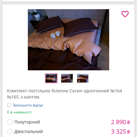
Комплект постільної білизни Сатин однотонний №164
№165, з кантом
Залишити відгук
Є в наявності
2 890
Полуторний
₴
3 325
Двоспальний
₴