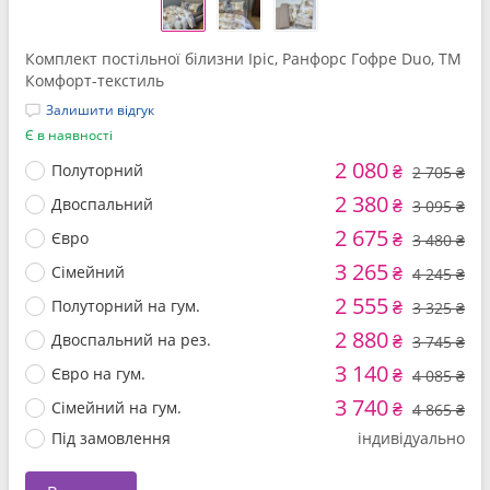
Комплект постільної білизни Іріс, Ранфорс Гофре Duo, ТМ
Комфорт-текстиль
Залишити відгук
Є в наявності
2 080
Полуторний
₴
2 705 ₴
2 380
Двоспальний
₴
3 095 ₴
2 675
Євро
₴
3 480 ₴
3 265
Сімейний
₴
4 245 ₴
2 555
Полуторний на гум.
₴
3 325 ₴
2 880
Двоспальний на рез.
₴
3 745 ₴
3 140
Євро на гум.
₴
4 085 ₴
3 740
Сімейний на гум.
₴
4 865 ₴
Під замовлення
індивідуально