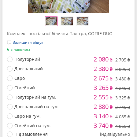
Комплект постільної білизни Палітра, GOFRE DUO
Залишити відгук
Є в наявності
2 080
Полуторний
₴
2 705 ₴
2 380
Двоспальний
₴
3 095 ₴
2 675
Євро
₴
3 480 ₴
3 265
Сімейний
₴
4 245 ₴
2 555
Полуторний на гум.
₴
3 325 ₴
2 880
Двоспальний на гум.
₴
3 745 ₴
3 140
Євро на гум.
₴
4 085 ₴
3 740
Сімейний на гум.
₴
4 865 ₴
Під замовлення
індивідуально