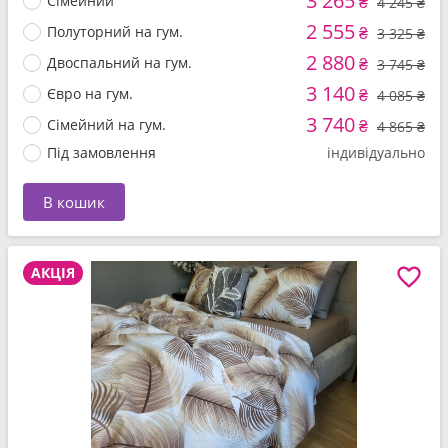
3 265
Сімейний
₴
4 245 ₴
2 555
Полуторний на гум.
₴
3 325 ₴
2 880
Двоспальний на гум.
₴
3 745 ₴
3 140
Євро на гум.
₴
4 085 ₴
3 740
Сімейний на гум.
₴
4 865 ₴
Під замовлення
індивідуально
В кошик
АКЦІЯ