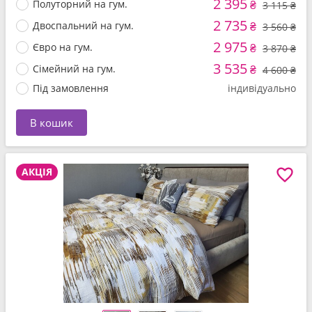
2 395
Полуторний на гум.
₴
3 115 ₴
2 735
Двоспальний на гум.
₴
3 560 ₴
2 975
Євро на гум.
₴
3 870 ₴
3 535
Сімейний на гум.
₴
4 600 ₴
Під замовлення
індивідуально
В кошик
АКЦІЯ