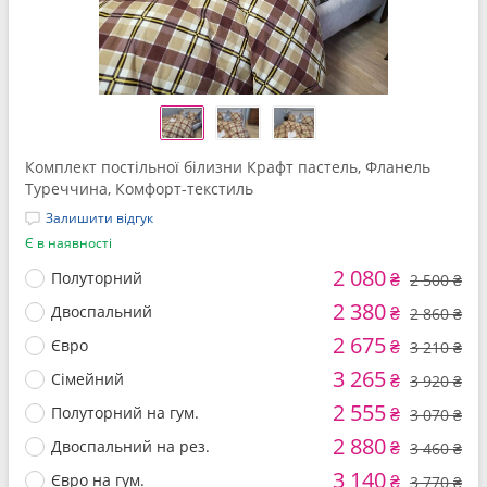
Комплект постільної білизни Крафт пастель, Фланель
Туреччина, Комфорт-текстиль
Залишити відгук
Є в наявності
2 080
Полуторний
₴
2 500 ₴
2 380
Двоспальний
₴
2 860 ₴
2 675
Євро
₴
3 210 ₴
3 265
Сімейний
₴
3 920 ₴
2 555
Полуторний на гум.
₴
3 070 ₴
2 880
Двоспальний на рез.
₴
3 460 ₴
3 140
Євро на гум.
₴
3 770 ₴