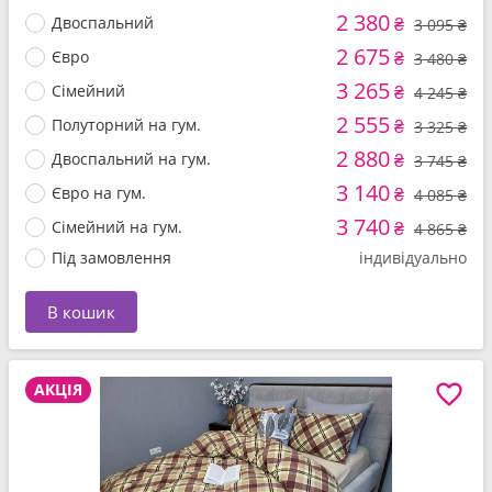
2 380
Двоспальний
₴
3 095 ₴
2 675
Євро
₴
3 480 ₴
3 265
Сімейний
₴
4 245 ₴
2 555
Полуторний на гум.
₴
3 325 ₴
2 880
Двоспальний на гум.
₴
3 745 ₴
3 140
Євро на гум.
₴
4 085 ₴
3 740
Сімейний на гум.
₴
4 865 ₴
Під замовлення
індивідуально
В кошик
АКЦІЯ