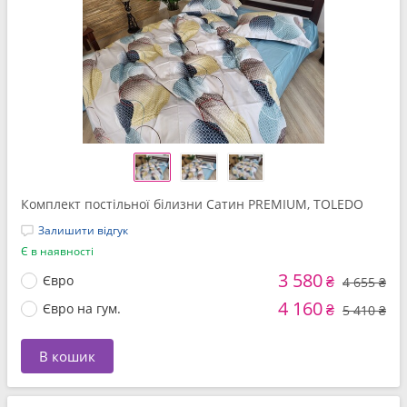
Комплект постільної білизни Cатин PREMIUM, TOLEDO
Залишити відгук
Є в наявності
3 580
Євро
₴
4 655 ₴
4 160
Євро на гум.
₴
5 410 ₴
В кошик