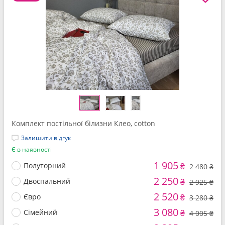
Комплект постільної білизни Клео, cotton
Залишити відгук
Є в наявності
1 905
Полуторний
₴
2 480 ₴
2 250
Двоспальний
₴
2 925 ₴
2 520
Євро
₴
3 280 ₴
3 080
Сімейний
₴
4 005 ₴