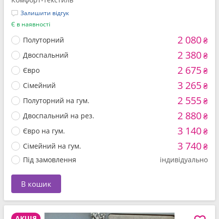
Залишити відгук
Є в наявності
2 080
Полуторний
₴
2 380
Двоспальний
₴
2 675
Євро
₴
3 265
Сімейний
₴
2 555
Полуторний на гум.
₴
2 880
Двоспальний на рез.
₴
3 140
Євро на гум.
₴
3 740
Сімейний на гум.
₴
Під замовлення
індивідуально
В кошик
АКЦІЯ