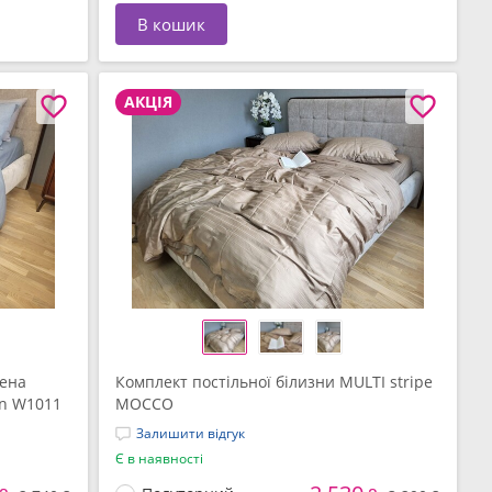
В кошик
АКЦІЯ
рена
Комплект постільної білизни MULTI stripe
on W1011
MOCCO
Залишити відгук
Є в наявності