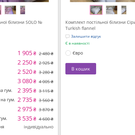
ьної білизни SOLO №
Комплект постільної білизни Сір
Turkish flannel
Залишити відгук
Є в наявності
1 905
₴
Євро
2 480 ₴
2 250
₴
2 925 ₴
В кошик
2 520
₴
3 280 ₴
3 080
₴
4 005 ₴
2 395
а гум.
₴
3 115 ₴
2 735
на гум.
₴
3 560 ₴
2 975
₴
3 870 ₴
3 535
гум.
₴
4 600 ₴
ня
індивідуально