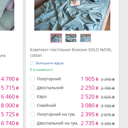
Комплект постільної білизни SOLO №590,
ьна
cotton
Залишити відгук
Є в наявності
4 790
1 905
₴
Полуторний
₴
2 290 ₴
5 715
2 250
₴
Двоспальний
₴
2 700 ₴
6 460
2 520
₴
Євро
₴
3 025 ₴
8 000
3 080
₴
Сімейний
₴
3 700 ₴
5 725
2 395
₴
Полуторний на гум.
₴
2 875 ₴
6 740
2 735
₴
Двоспальний на гум.
₴
3 285 ₴