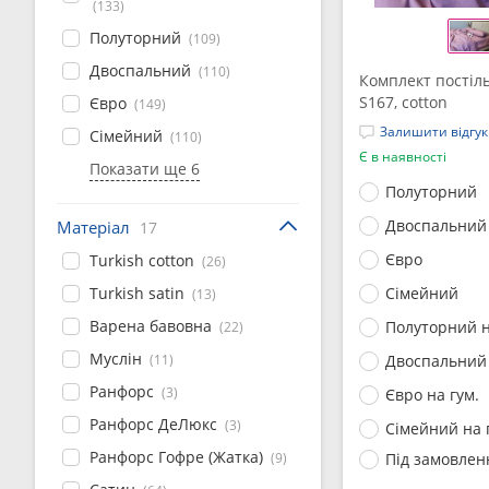
(133)
Полуторний
(109)
Двоспальний
(110)
Комплект постіл
S167, cotton
Євро
(149)
Залишити відгук
Сімейний
(110)
Є в наявності
Показати ще 6
Полуторний
Двоспальний
Матеріал
17
Євро
Turkish cotton
(26)
Turkish satin
Сімейний
(13)
Варена бавовна
Полуторний н
(22)
Муслін
(11)
Двоспальний 
Ранфорс
(3)
Євро на гум.
Ранфорс ДеЛюкс
(3)
Сімейний на 
Ранфорс Гофре (Жатка)
(9)
Під замовлен