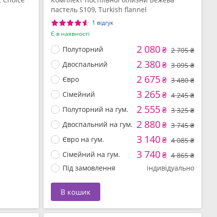
пастель S109, Turkish flannel
1 відгук
Є в наявності
2 080
Полуторний
₴
2 705 ₴
2 380
Двоспальний
₴
3 095 ₴
2 675
Євро
₴
3 480 ₴
3 265
Сімейний
₴
4 245 ₴
2 555
Полуторний на гум.
₴
3 325 ₴
2 880
Двоспальний на гум.
₴
3 745 ₴
3 140
Євро на гум.
₴
4 085 ₴
3 740
Сімейний на гум.
₴
4 865 ₴
Під замовлення
індивідуально
В кошик