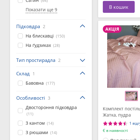
Сатин
(64)
В кошик
Показати ще 9
Підковдра
2
АКЦІЯ
На блискавці
(150)
На ґудзиках
(28)
Тип простирадла
2
Склад
1
Бавовна
(177)
Особливості
3
Двостороння підковдра
Комплект постіль
(11)
Жатка, пудра
З кантом
(14)
1 відг
Є в наявності
З рюшами
(14)