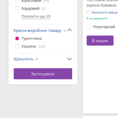
Бірюзовий
(10)
варена бавовна,
Бордовий
(2)
Залишити відгук
Показати ще 29
Є в наявності
Полуторний
Країна-виробник товару
2
Туреччина
В кошик
Україна
(135)
Щільність
8