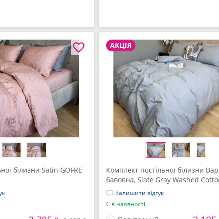
АКЦІЯ
ної білизни Satin GOFRE
Комплект постільної білизни Ва
бавовна, Slate Gray Washed Cott
ук
Залишити відгук
Є в наявності