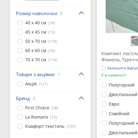
Розмір наволочки
5
40 x 40 см
(36)
45 x 45 см
(13)
50 x 70 см
(178)
60 x 60 см
(36)
Комплект постіль
70 x 70 см
Фланель, Туречч
(174)
текстиль
Залишити відгук
Товари з акціями
1
Є в наявності
Акція
(121)
Полуторний
Двоспальний
Бренд
3
Євро
First Choice
(28)
Сімейний
La Romano
(15)
Полуторний н
Комфорт-текстиль
(135)
Двоспальний 