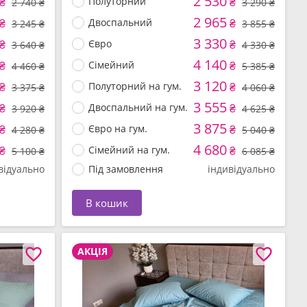
2 530
₴
Полуторний
₴
2 740 ₴
3 290 ₴
2 965
₴
Двоспальний
₴
3 245 ₴
3 855 ₴
3 330
₴
Євро
₴
3 640 ₴
4 330 ₴
4 140
₴
Сімейний
₴
4 460 ₴
5 385 ₴
3 120
₴
Полуторний на гум.
₴
3 375 ₴
4 060 ₴
3 555
₴
Двоспальний на гум.
₴
3 920 ₴
4 625 ₴
3 875
₴
Євро на гум.
₴
4 280 ₴
5 040 ₴
4 680
₴
Сімейний на гум.
₴
5 100 ₴
6 085 ₴
відуально
Під замовлення
індивідуально
В кошик
АКЦІЯ