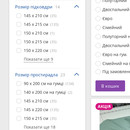
Полуторний
Розмір підковдри
14
Двоспальний
145 x 210 см
(35)
Євро
145 x 215 см
(135)
Сімейний
150 x 210 см
(1)
Полуторний н
150 x 215 см
(35)
Двоспальний 
150 x 220 см
(35)
Євро на гум.
Показати ще 9
Сімейний на 
Під замовлен
Розмір простирадла
23
90 x 200 см на гумці
(134)
В кошик
140 x 200 см на гумці
(2)
145 x 210 см
(35)
АКЦІЯ
145 x 220 см
(135)
150 x 215 см
(35)
Показати ще 18