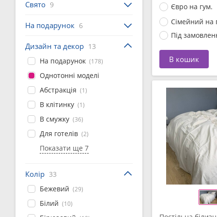
Свято
9
Євро на гум.
Сімейний на 
На подарунок
6
Під замовлен
Дизайн та декор
13
В кошик
На подарунок
(178)
Однотонні моделі
Абстракція
(1)
В клітинку
(1)
В смужку
(36)
Для готелів
(2)
Показати ще 7
Колір
33
Бежевий
(29)
Білий
(10)
Постільна білизн