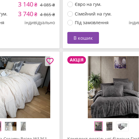
3 140
₴
Євро на гум.
4 085 ₴
3 740
гум.
₴
Сімейний на гум.
4 865 ₴
ня
індивідуально
Під замовлення
інди
В кошик
АКЦІЯ
а Creamy Beige W1361,
Комплект постільної білизни Firs