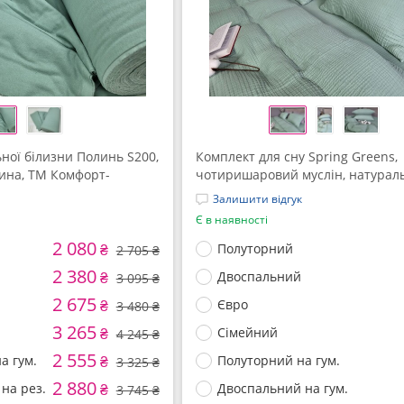
ної білизни Полинь S200,
Комплект для сну Spring Greens,
ина, ТМ Комфорт-
чотиришаровий муслін, натурал
бавовна, ТМ Комфорт-текстиль
Залишити відгук
Є в наявності
2 080
₴
Полуторний
2 705 ₴
2 380
₴
Двоспальний
3 095 ₴
2 675
₴
Євро
3 480 ₴
3 265
₴
Сімейний
4 245 ₴
2 555
а гум.
₴
Полуторний на гум.
3 325 ₴
2 880
на рез.
₴
Двоспальний на гум.
3 745 ₴