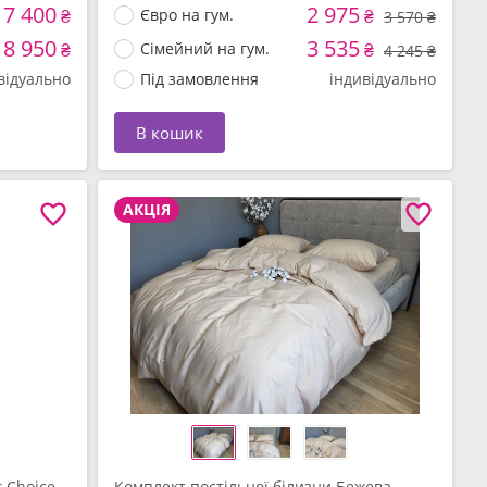
7 400
2 975
₴
Євро на гум.
₴
3 570 ₴
8 950
3 535
₴
Сімейний на гум.
₴
4 245 ₴
відуально
Під замовлення
індивідуально
В кошик
АКЦІЯ
t Choice
Комплект постільної білизни Бежева