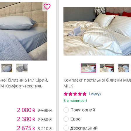
ної білизни S147 Сірий,
Комплект постільної білизни MULT
ТМ Комфорт-текстиль
MILK
1 відгук
Є в наявності
2 080
₴
Полуторний
2 500 ₴
2 380
₴
Євро
2 860 ₴
2 675
₴
Двоспальний
3 210 ₴