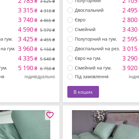
2 785
2 105
₴
Полуторний
3 625 ₴
3 315
2 495
₴
Двоспальний
4 310 ₴
3 740
2 800
₴
Євро
4 865 ₴
4 590
3 430
₴
Сімейний
5 970 ₴
3 425
2 595
а гум.
₴
Полуторний на гум.
4 455 ₴
3 960
3 015
на гум.
₴
Двоспальний на рез.
5 150 ₴
4 335
3 290
₴
Євро на гум.
5 640 ₴
5 190
3 920
гум.
₴
Сімейний на гум.
6 750 ₴
ня
індивідуально
Під замовлення
інди
В кошик