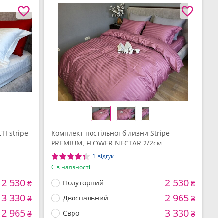
I stripe
Комплект постільної білизни Stripe
PREMIUM, FLOWER NECTAR 2/2см
1 відгук
Є в наявності
2 530
2 530
₴
Полуторний
₴
3 330
2 965
₴
Двоспальний
₴
2 965
3 330
₴
Євро
₴