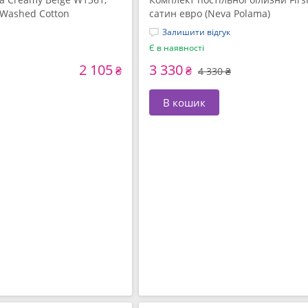
 Washed Cotton
сатин евро (Neva Polama)
Залишити відгук
Є в наявності
2 105
3 330
₴
₴
4 330 ₴
В кошик