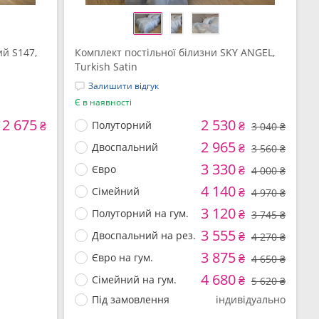
ий S147,
Комплект постільної білизни SKY ANGEL,
Turkish Satin
Залишити відгук
Є в наявності
2 675
2 530
₴
Полуторний
₴
3 040 ₴
2 965
Двоспальний
₴
3 560 ₴
3 330
Євро
₴
4 000 ₴
4 140
Сімейний
₴
4 970 ₴
3 120
Полуторний на гум.
₴
3 745 ₴
3 555
Двоспальний на рез.
₴
4 270 ₴
3 875
Євро на гум.
₴
4 650 ₴
4 680
Сімейний на гум.
₴
5 620 ₴
Під замовлення
індивідуально