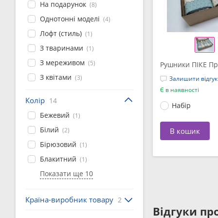
На подарунок
(8)
Однотонні моделі
(4)
Лофт (стиль)
(1)
З тваринами
(1)
З мереживом
(5)
Рушники ПІКЕ Пр
З квітами
(3)
Залишити відгук
Є в наявності
Колір
14
Набір
Бежевий
(1)
Білий
(2)
В кошик
Бірюзовий
(1)
Блакитний
(1)
Показати ще 10
Країна-виробник товару
2
Відгуки про