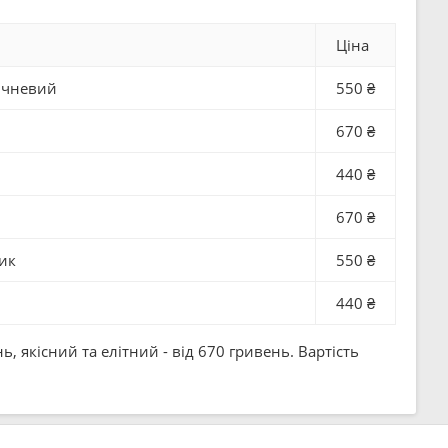
Ціна
ричневий
550 ₴
670 ₴
440 ₴
670 ₴
ик
550 ₴
440 ₴
 якісний та елітний - від 670 гривень. Вартість