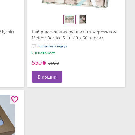
 Муслін
Набір вафельних рушників з мереживом
Meteor Bertice 5 шт 40 x 60 персик
Залишити відгук
Є в наявності
550
₴
660 ₴
В кошик