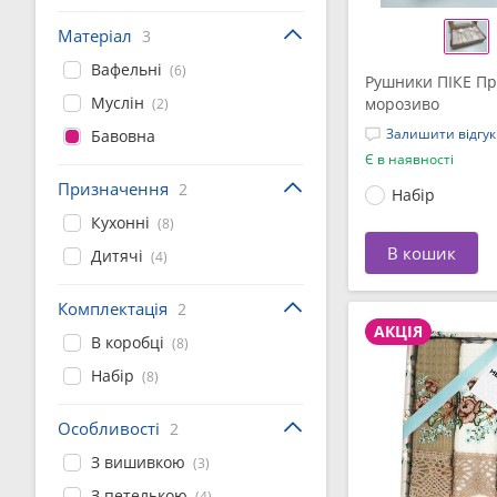
Матеріал
3
Вафельні
(6)
Рушники ПІКЕ Пр
Муслін
морозиво
(2)
Залишити відгук
Бавовна
Є в наявності
Призначення
2
Набір
Кухонні
(8)
В кошик
Дитячі
(4)
Комплектація
2
АКЦІЯ
В коробці
(8)
Набір
(8)
Особливості
2
З вишивкою
(3)
З петелькою
(4)