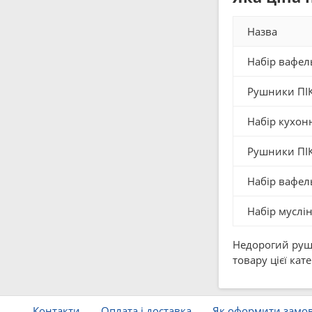
Назва
Набір вафел
Рушники ПІ
Набір кухонн
Рушники ПІК
Набір вафел
Набiр муслін
Недорогий рушн
товару цієї кат
Контакти
Оплата і доставка
Як оформити замо