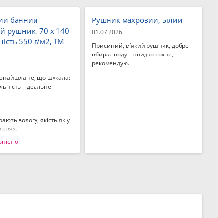
ий банний
Рушник махровий, Білий
й рушник, 70 x 140
01.07.2026
ність 550 г/м2, ТМ
Приємний, м’який рушник, добре
вбирає воду і швидко сохне,
рекомендую.
 знайшла те, що шукала:
ьність і ідеальне
:
ають вологу, якість як у
телях.
вністю
а.