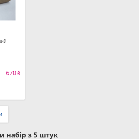
вий
670
₴
и
 набір з 5 штук