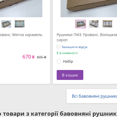
ованс, Мятна карамель
Рушники ПІКЕ Прованс, Волошко
сироп
Залишити відгук
Є в наявності
670
₴
805 ₴
Набір
В кошик
Всі бавовняні рушник
 товари з категорії
бавовняні рушники