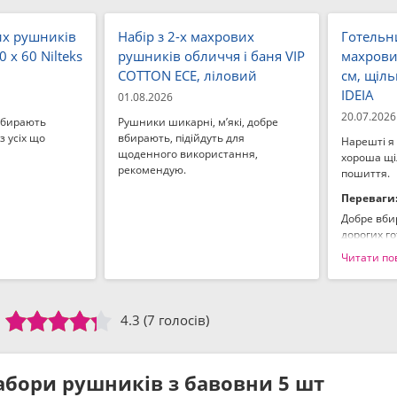
их рушників
Набір з 2-х махрових
Готельн
0 x 60 Nilteks
рушників обличчя і баня VIP
махрови
COTTON ECE, ліловий
см, щіль
IDEIA
01.08.2026
20.07.2026
вбирають
Рушники шикарні, м’які, добре
з усіх що
вбирають, підійдуть для
Нарешті я
щоденного використання,
хороша щіл
рекомендую.
пошиття.
Переваги
Добре вбир
дорогих го
Читати по
Недоліки:
Не знайшл
4.3
(7 голосів)
абори рушників з бавовни 5 шт