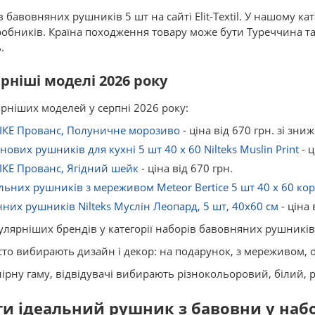
бавовняних рушників 5 шт на сайті Elit-Textil. У нашому кат
обників. Країна походження товару може бути Туреччина та
.
ніші моделі 2026 року
ніших моделей у серпні 2026 року:
ІКЕ Прованс, Полуничне морозиво
- ціна від 670 грн. зі зни
нових рушників для кухні 5 шт 40 x 60 Nilteks Muslin Print
- ц
КЕ Прованс, Ягідний шейк
- ціна від 670 грн.
льних рушників з мереживом Meteor Bertice 5 шт 40 x 60 к
нних рушників Nilteks Муслін Леопард, 5 шт, 40x60 см
- ціна 
лярніших брендів у категорії наборів бавовняних рушників 5 
сто вибирають дизайн і декор: на подарунок, з мереживом, о
рну гаму, відвідувачі вибирають різнокольоровий, білий, 
и ідеальний рушник з бавовни у набо