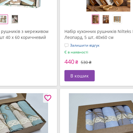
 рушників з мереживом
Набір кухонних рушників Nilteks
 шт 40 x 60 коричневий
Леопард, 5 шт, 40x60 см
Залишити відгук
Є в наявності
440
₴
530 ₴
В кошик