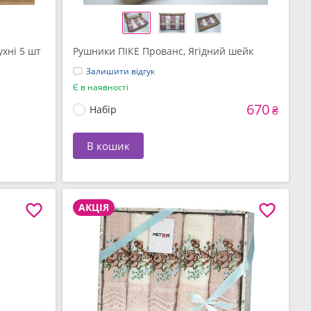
ухні 5 шт
Рушники ПІКЕ Прованс, Ягідний шейк
Залишити відгук
Є в наявності
670
Набір
₴
В кошик
АКЦІЯ