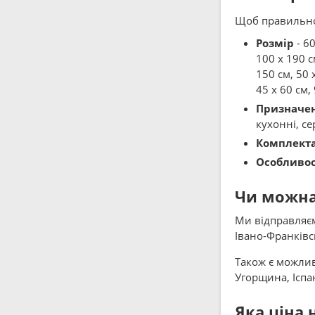
Щоб правильно 
Розмір
- 60
100 x 190 см
150 см, 50 x
45 x 60 см, 
Призначе
кухонні, се
Комплекта
Особливос
Чи можна
Ми відправляєм
Івано-Франківс
Також є можливі
Угорщина, Іспан
Яка ціна 