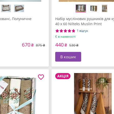
ованс, Полуничне
Набiр муслінових рушників для к
40 x 60 Nilteks Muslin Print
1 відгук
Є в наявності
670
440
₴
₴
875 ₴
530 ₴
В кошик
АКЦІЯ