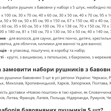
вибрати рушник з бавовни у наборі з 5 штук, необхідно по
 x 100 см, 30 x 70 см, 40 x 60 см, 30 x 50 см, 40 x 70 см, 95 x 1
, 50 x 90 см, 50 x 85 см, 90 x 150 см, 67 x 150 см, 40 x 40 см, 
 60 см, 35 x 60 см, 50 x 100 см, 70 x 138 см, 70 x 150 см, 70 x 
90 x 180 см, 81 x 160 см, 70 x 130 см, 50 x 50 см, 40 x 140 см, 
ння
- для волосся, для сауни, дитячі пончо, дитячі, хрестильн
рветка, для обличчя, килимки для ванної та для ванної;
ція
- в упаковці, поштучно, в коробці та набір;
ті
- круглі, з вишивкою, з петелькою, з бахромою, з мережив
 замовити набори рушників з бавовни 
о рушники бавовняні 5-шт в усі регіони України: Черкаси, Рі
ьк, Миколаїв, Кропивницький, Харків, Запоріжжя, Полтава, Хе
сть доставки «Новою поштою» в такі країни, як Словаччина, 
ія, Литва, Франція, Латвія, Польща, Нідерланди, Румунія, Че
наборів бавовняних рушників 5 шт?