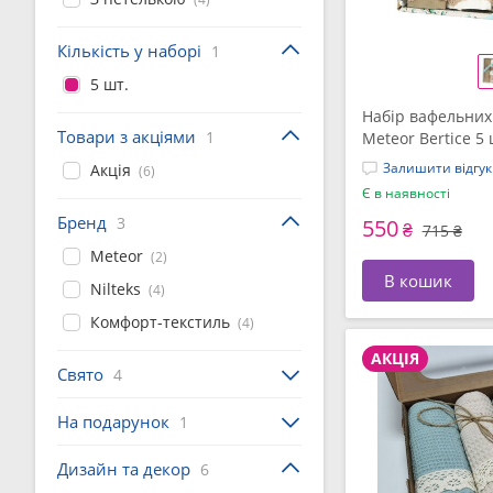
Кількість у наборі
1
5 шт.
Набір вафельних
Товари з акціями
1
Meteor Bertice 5
Залишити відгук
Акція
(6)
Є в наявності
Бренд
3
550
₴
715 ₴
Meteor
(2)
В кошик
Nilteks
(4)
Комфорт-текстиль
(4)
АКЦІЯ
Свято
4
На подарунок
1
Дизайн та декор
6