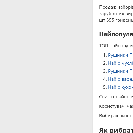
Продаж наборів 
зарубіжних вир
шт 555 гривень
Найпопуляр
ТОП найпопуляр
Рушники П
Набiр муслі
Рушники ПІ
Набір вафе
Набір кухо
Список найпопу
Користувачі ча
Вибираючи колі
Як вибрат