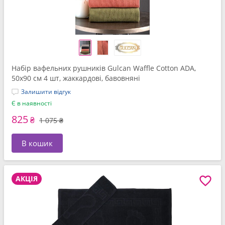
Набір вафельних рушників Gulcan Waffle Cotton ADA,
50x90 см 4 шт, жаккардові, бавовняні
Залишити відгук
Є в наявності
825
₴
1 075 ₴
В кошик
АКЦІЯ