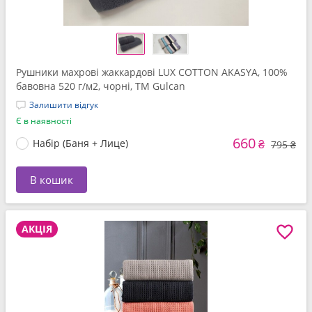
Рушники махрові жаккардові LUX COTTON AKASYA, 100%
бавовна 520 г/м2, чорні, ТМ Gulcan
Залишити відгук
Є в наявності
660
Набір (Баня + Лице)
₴
795 ₴
В кошик
АКЦІЯ