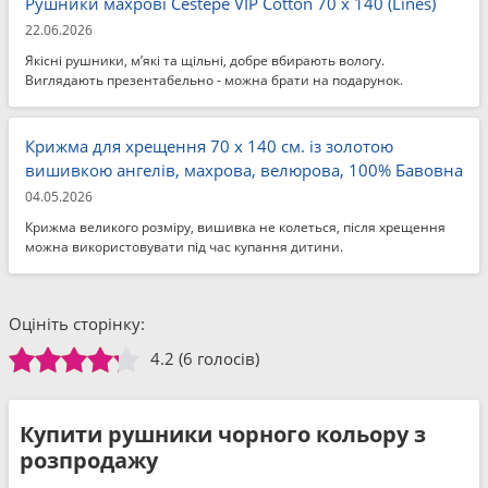
Рушники махрові Cestepe VIP Cotton 70 x 140 (Lines)
22.06.2026
Якісні рушники, м’які та щільні, добре вбирають вологу.
Виглядають презентабельно - можна брати на подарунок.
Крижма для хрещення 70 x 140 см. із золотою
вишивкою ангелів, махрова, велюрова, 100% Бавовна
04.05.2026
Крижма великого розміру, вишивка не колеться, після хрещення
можна використовувати під час купання дитини.
Оцініть сторінку:
4.2
(6 голосів)
Купити рушники чорного кольору з
розпродажу