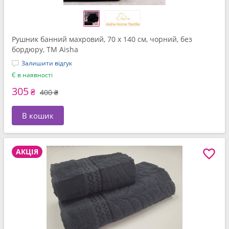
Рушник банний махровий, 70 x 140 см, чорний, без
бордюру, ТМ Aisha
Залишити відгук
Є в наявності
305
₴
400 ₴
В кошик
АКЦІЯ