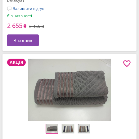
(Akasya)
Залишити відгук
Є в наявності
2 655
₴
3 455 ₴
В кошик
АКЦІЯ