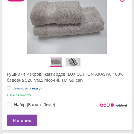
Рушники махрові жаккардові LUX COTTON AKASYA, 100%
бавовна 520 г/м2, пісочні, ТМ Gulcan
Залишити відгук
Є в наявності
660
Набір (Баня + Лице)
₴
860 ₴
В кошик