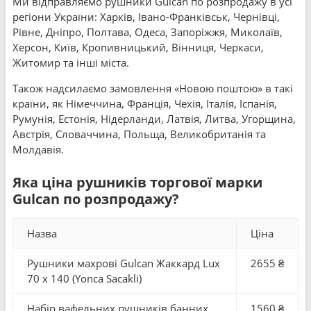
Ми відправляємо рушники Gulcan по розпродажу в усі
регіони України: Харків, Івано-Франківськ, Чернівці,
Рівне, Дніпро, Полтава, Одеса, Запоріжжя, Миколаїв,
Херсон, Київ, Кропивницький, Вінниця, Черкаси,
Житомир та інші міста.
Також надсилаємо замовлення «Новою поштою» в такі
країни, як Німеччина, Франція, Чехія, Італія, Іспанія,
Румунія, Естонія, Нідерланди, Латвія, Литва, Угорщина,
Австрія, Словаччина, Польща, Великобританія та
Молдавія.
Яка ціна рушників торгової марки
Gulcan по розпродажу?
Назва
Ціна
Рушники махрові Gulcan Жаккард Lux
2655 ₴
70 x 140 (Yonca Sacakli)
Набір вафельних рушників банних
1560 ₴