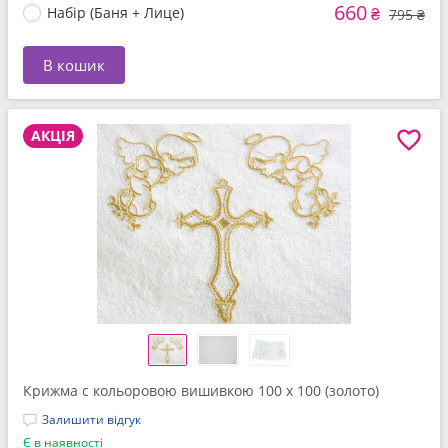
660
Набір (Баня + Лице)
₴
795 ₴
В кошик
АКЦІЯ
Крижма c кольоровою вишивкою 100 x 100 (золото)
Залишити відгук
Є в наявності