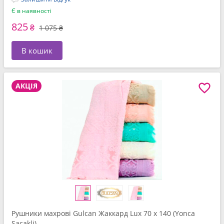
Є в наявності
825
₴
1 075 ₴
В кошик
АКЦІЯ
Рушники махрові Gulcan Жаккард Lux 70 x 140 (Yonca
Sacakli)