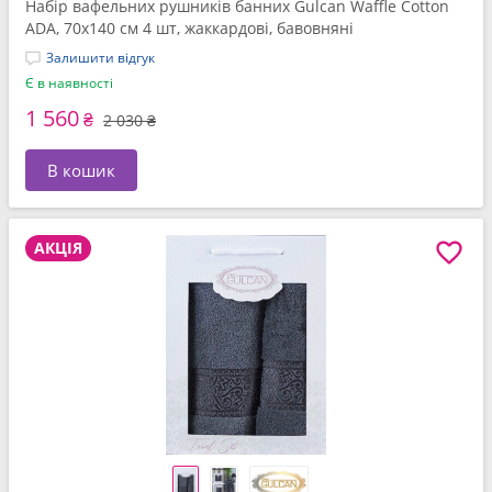
Набір вафельних рушників банних Gulcan Waffle Cotton
ADA, 70x140 см 4 шт, жаккардові, бавовняні
Залишити відгук
Є в наявності
1 560
₴
2 030 ₴
В кошик
АКЦІЯ