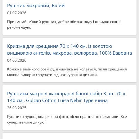
Рушник махровий, Білий
01.07.2026
Приємний, м’який рушник, добре вбирає воду і швидко сохне,
рекомендую.
Крижма для хрещення 70 x 140 см. із золотою
вишивкою ангелів, махрова, велюрова, 100% Бавовна
04.05.2026
Крижма великого розміру, вишивка не колеться, після хрещення
можна використовувати під час купання дитини.
Рушники махрові жаккардові банні набір 3 шт. 70 x
140 см., Gulcan Cotton Luisa Nehir Туреччина
26.03.2025
Рушники чудові, колір як на фото, після прання не полиняли. Все
супер, велике дякую!