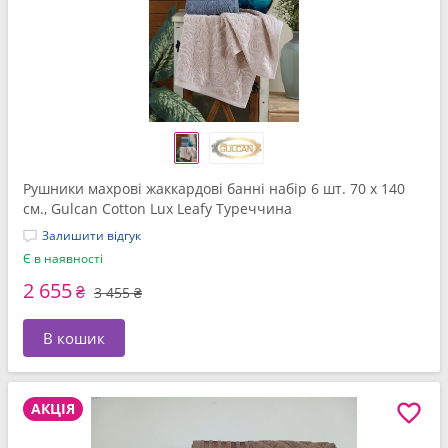
Рушники махрові жаккардові банні набір 6 шт. 70 x 140
см., Gulcan Cotton Lux Leafy Туреччина
Залишити відгук
Є в наявності
2 655
₴
3 455 ₴
В кошик
АКЦІЯ