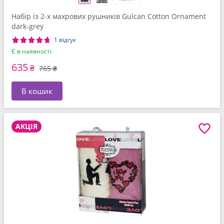
Набір із 2-х махрових рушників Gulcan Cotton Ornament
dark-grey
1 відгук
Є в наявності
635
₴
765 ₴
В кошик
АКЦІЯ