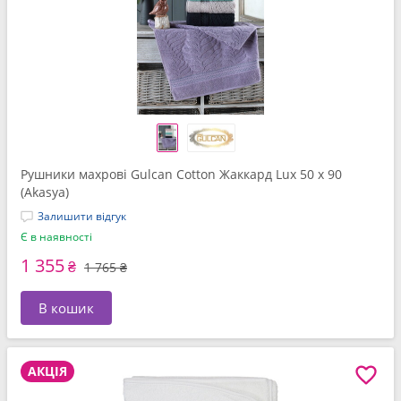
Рушники махрові Gulcan Cotton Жаккард Lux 50 x 90
(Akasya)
Залишити відгук
Є в наявності
1 355
₴
1 765 ₴
В кошик
АКЦІЯ