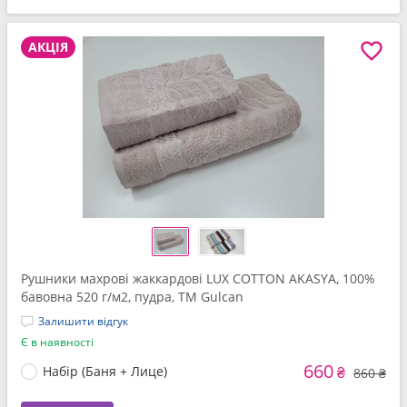
АКЦІЯ
Рушники махрові жаккардові LUX COTTON AKASYA, 100%
бавовна 520 г/м2, пудра, ТМ Gulcan
Залишити відгук
Є в наявності
660
Набір (Баня + Лице)
₴
860 ₴