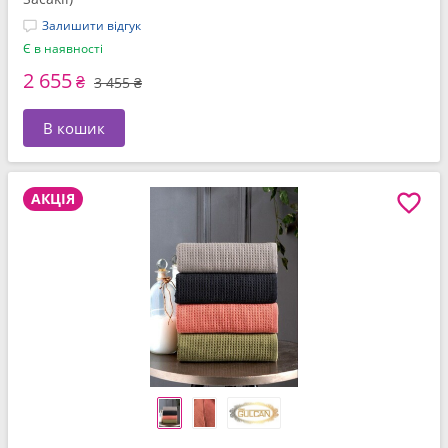
Залишити відгук
Є в наявності
2 655
₴
3 455 ₴
В кошик
АКЦІЯ