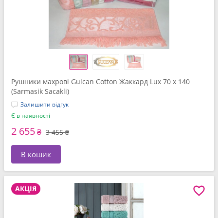
Рушники махрові Gulcan Cotton Жаккард Lux 70 x 140
(Sarmasik Sacakli)
Залишити відгук
Є в наявності
2 655
₴
3 455 ₴
В кошик
АКЦІЯ