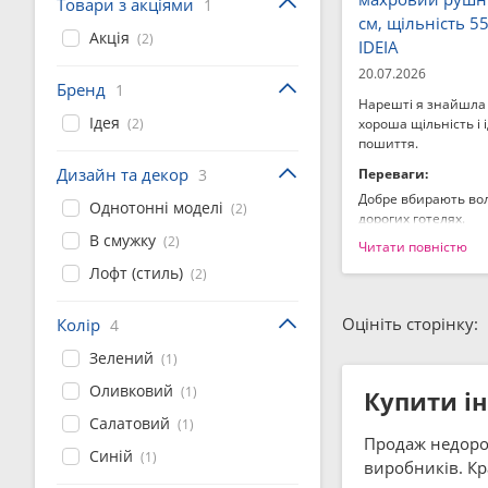
Товари з акціями
1
см, щільність 5
Акція
(2)
IDEIA
20.07.2026
Бренд
1
Нарешті я знайшла 
Ідея
(2)
хороша щільність і 
пошиття.
Дизайн та декор
3
Переваги:
Добре вбирають воло
Однотонні моделі
(2)
дорогих готелях.
В смужку
(2)
Читати повністю
Недоліки:
Лофт (стиль)
(2)
Не знайшла.
Оцініть сторінку:
Колір
4
Зелений
(1)
Оливковий
(1)
Купити і
Салатовий
(1)
Продаж недороги
Синій
(1)
виробників. Кр