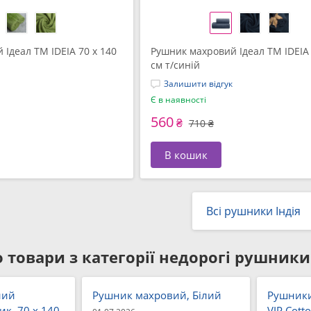
Ідеал TM IDEIA 70 x 140
Рушник махровий Ідеал TM IDEIA 
см т/синій
Залишити відгук
Є в наявності
560
₴
710 ₴
В кошик
Всі рушники Індія
 товари з категорії
недорогі рушники 
ний
Рушник махровий, Білий
Рушники
к, 70 x 140
VIP Cotto