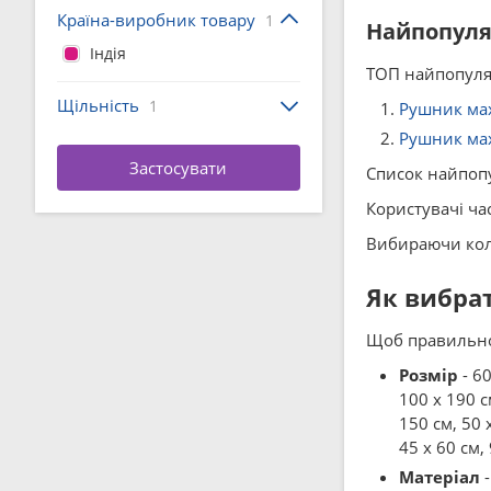
Країна-виробник товару
1
Найпопуляр
Індія
ТОП найпопуляр
Щільність
1
Рушник мах
Рушник мах
Список найпопу
Користувачі час
Вибираючи колі
Як вибра
Щоб правильно 
Розмір
- 60
100 x 190 см
150 см, 50 x
45 x 60 см, 
Матеріал
-