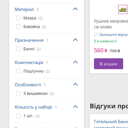
Матеріал
2
Махра
(2)
Рушник махровий 
Бавовна
см олива
(2)
Залишити відгук
Призначення
1
Є в наявності
Банні
560
(2)
₴
700 ₴
Комплектація
1
В кошик
Поштучно
(2)
Особливості
1
З вишивкою
(2)
Відгуки про
Кількість у наборі
1
1 шт.
(2)
Готельний бан
махровий рушни