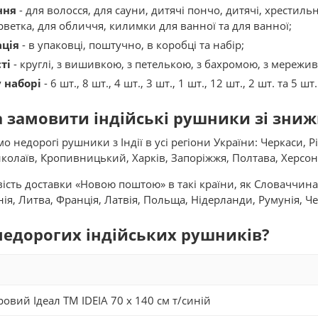
ння
- для волосся, для сауни, дитячі пончо, дитячі, хрестильн
рветка, для обличчя, килимки для ванної та для ванної;
ція
- в упаковці, поштучно, в коробці та набір;
ті
- круглі, з вишивкою, з петелькою, з бахромою, з мережив
у наборі
- 6 шт., 8 шт., 4 шт., 3 шт., 1 шт., 12 шт., 2 шт. та 5 шт.
 замовити індійські рушники зі знижк
 недорогі рушники з Індії в усі регіони України: Черкаси, Рі
колаїв, Кропивницький, Харків, Запоріжжя, Полтава, Херсон, 
сть доставки «Новою поштою» в такі країни, як Словаччина, 
ія, Литва, Франція, Латвія, Польща, Нідерланди, Румунія, Че
недорогих індійських рушників?
овий Ідеал TM IDEIA 70 x 140 см т/синій