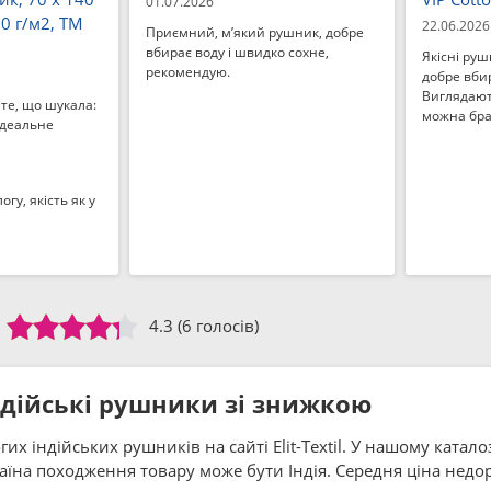
01.07.2026
50 г/м2, ТМ
22.06.2026
Приємний, м’який рушник, добре
вбирає воду і швидко сохне,
Якісні руш
рекомендую.
добре вби
Виглядают
те, що шукала:
можна бра
ідеальне
гу, якість як у
4.3
(6 голосів)
ндійські рушники зі знижкою
х індійських рушників на сайті Elit-Textil. У нашому катало
аїна походження товару може бути Індія. Середня ціна недо