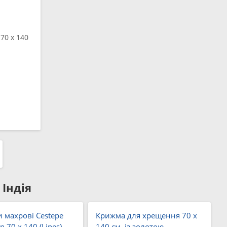
70 x 140
Індія
 махрові Cestepe
Крижма для хрещення 70 x
n 70 x 140 (Lines)
140 см. із золотою