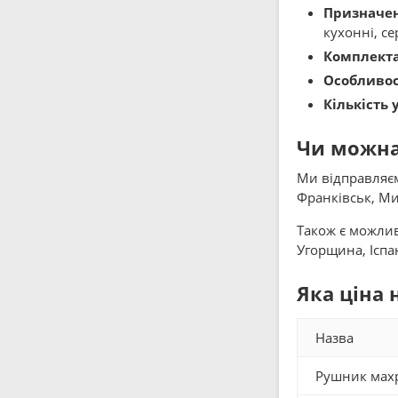
Призначе
кухонні, се
Комплекта
Особливос
Кількість 
Чи можна
Ми відправляємо
Франківськ, Ми
Також є можливі
Угорщина, Іспан
Яка ціна 
Назва
Рушник махр