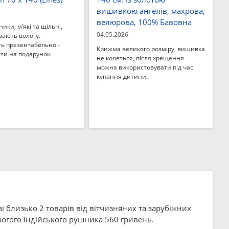
вишивкою ангелів, махрова,
велюрова, 100% Бавовна
ники, м’які та щільні,
04.05.2026
рають вологу.
ь презентабельно -
Крижма великого розміру, вишивка
ти на подарунок.
не колеться, після хрещення
можна використовувати під час
купання дитини.
зі близько 2 товарів від вітчизняних та зарубіжних
рогого індійського рушника 560 гривень.