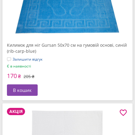
Килимок для ніг Gursan 50x70 см на гумовій основі, синій
(rib-carp-blue)
Залишити відгук
Є в наявності
170
₴
205 ₴
В кошик
АКЦІЯ