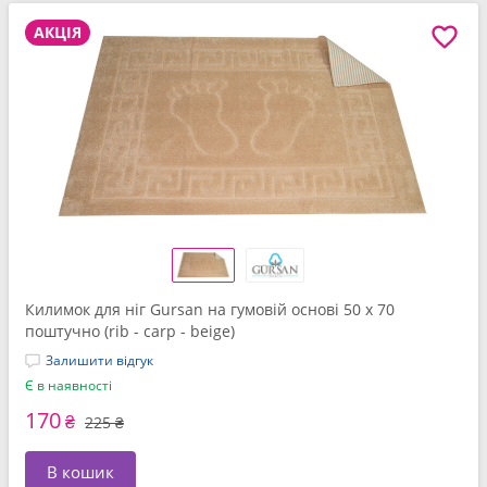
АКЦІЯ
Килимок для ніг Gursan на гумовій основі 50 x 70
поштучно (rib - carp - beige)
Залишити відгук
Є в наявності
170
₴
225 ₴
В кошик