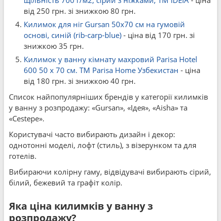
щільність 700 г/м2, сірий з ніжками, ТМ IDEIA
- ціна
від 250 грн. зі знижкою 80 грн.
Килимок для ніг Gursan 50x70 см на гумовій
основі, синій (rib-carp-blue)
- ціна від 170 грн. зі
знижкою 35 грн.
Килимок у ванну кімнату махровий Parisa Hotel
600 50 x 70 см. ТМ Parisa Home Узбекистан
- ціна
від 180 грн. зі знижкою 40 грн.
Список найпопулярніших брендів у категорії килимків
у ванну з розпродажу: «Gursan», «Ідея», «Aisha» та
«Cestepe».
Користувачі часто вибирають дизайн і декор:
однотонні моделі, лофт (стиль), з візерунком та для
готелів.
Вибираючи колірну гаму, відвідувачі вибирають сірий,
білий, бежевий та графіт колір.
Яка ціна килимків у ванну з
розпродажу?