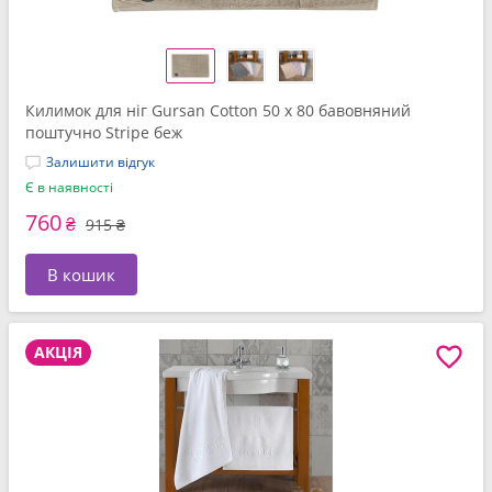
Килимок для нiг Gursan Cotton 50 x 80 бавовняний
поштучно Stripe беж
Залишити відгук
Є в наявності
760
₴
915 ₴
В кошик
АКЦІЯ