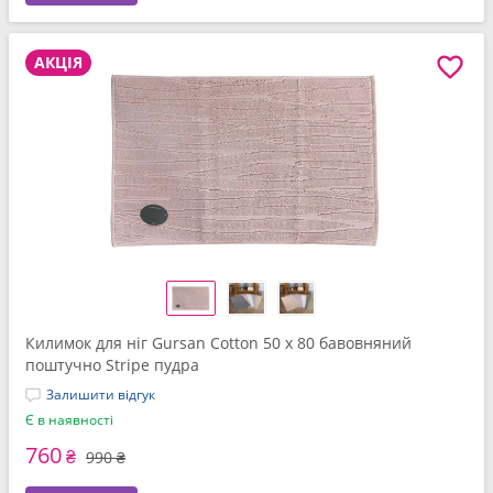
АКЦІЯ
Килимок для нiг Gursan Cotton 50 x 80 бавовняний
поштучно Stripe пудра
Залишити відгук
Є в наявності
760
₴
990 ₴