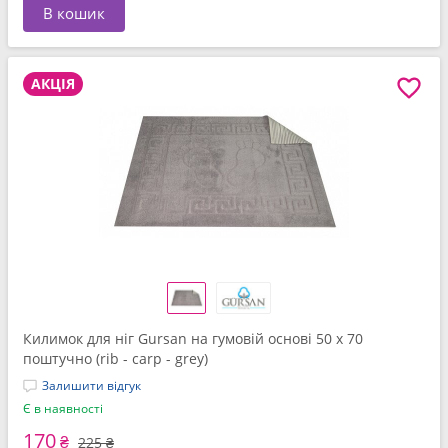
В кошик
АКЦІЯ
Килимок для ніг Gursan на гумовій основі 50 x 70
поштучно (rib - carp - grey)
Залишити відгук
Є в наявності
170
₴
225 ₴