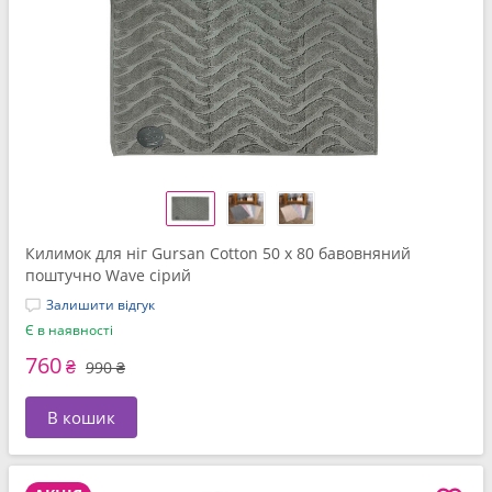
Килимок для нiг Gursan Cotton 50 x 80 бавовняний
поштучно Wave сірий
Залишити відгук
Є в наявності
760
₴
990 ₴
В кошик