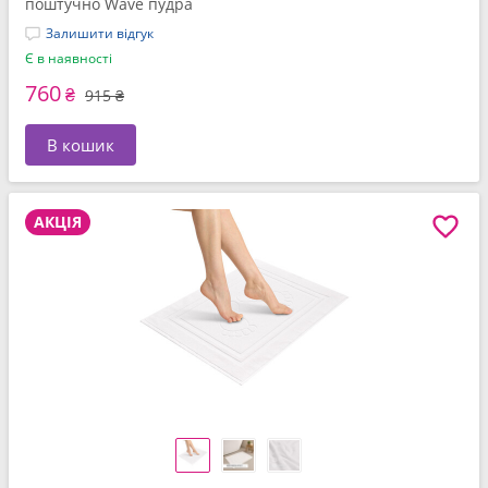
поштучно Wave пудра
Залишити відгук
Є в наявності
760
₴
915 ₴
В кошик
АКЦІЯ