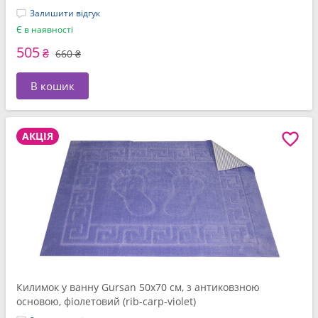
Залишити відгук
Є в наявності
505
₴
660 ₴
В кошик
АКЦІЯ
Килимок у ванну Gursan 50x70 см, з антиковзною
основою, фіолетовий (rib-carp-violet)