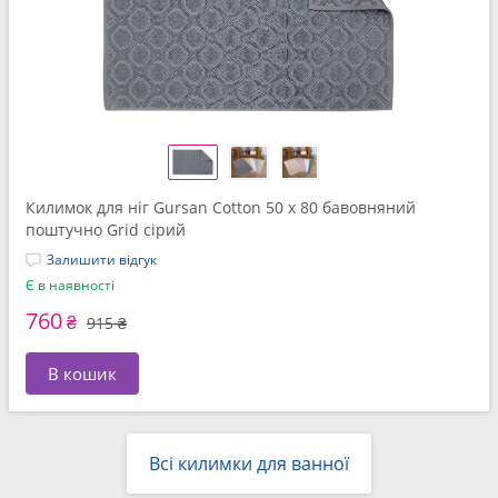
Килимок для нiг Gursan Cotton 50 x 80 бавовняний
поштучно Grid сірий
Залишити відгук
Є в наявності
760
₴
915 ₴
В кошик
Всі килимки для ванної