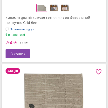
Килимок для нiг Gursan Cotton 50 x 80 бавовняний
поштучно Grid беж
Залишити відгук
Є в наявності
760
₴
990 ₴
В кошик
АКЦІЯ