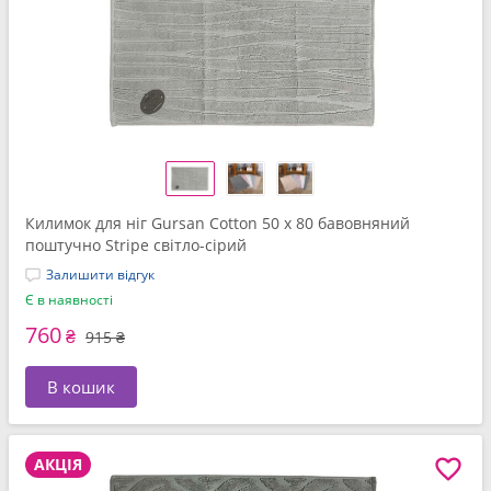
Килимок для нiг Gursan Cotton 50 x 80 бавовняний
поштучно Stripe світло-сірий
Залишити відгук
Є в наявності
760
₴
915 ₴
В кошик
АКЦІЯ