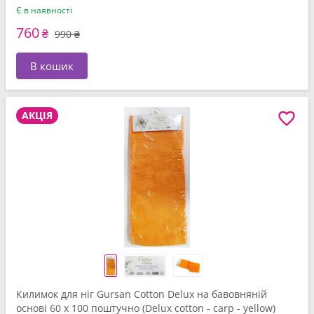
Є в наявності
760
₴
990 ₴
В кошик
АКЦІЯ
Килимок для ніг Gursan Cotton Delux на бавовняній
основі 60 x 100 поштучно (Delux cotton - carp - yellow)