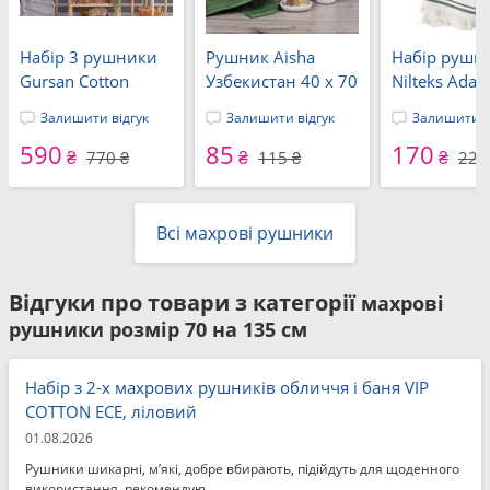
Набір 3 рушники
Рушник Aisha
Набір рушн
Gursan Cotton
Узбекистан 40 x 70
Nilteks Ada C
Micro Delux, 50x90
(Royal-зелений)
Anka Blue, 2
Залишити відгук
Залишити відгук
Залишити в
см, Equal Set Gri
40x60 см, с
590
85
170
махра з ба
₴
₴
₴
770 ₴
115 ₴
225
Всі махрові рушники
Відгуки про товари з категорії
махрові
рушники розмір 70 на 135 см
Набір з 2-х махрових рушників обличчя і баня VIP
COTTON ECE, ліловий
01.08.2026
Рушники шикарні, м’які, добре вбирають, підійдуть для щоденного
використання, рекомендую.