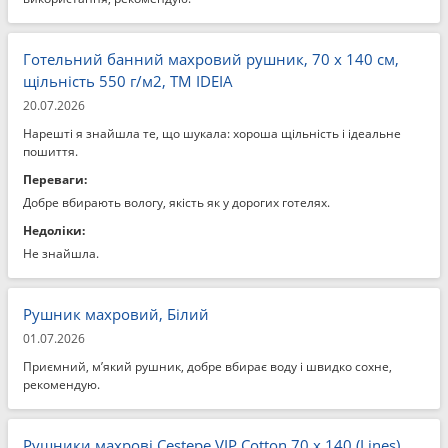
Готельний банний махровий рушник, 70 x 140 см,
щільність 550 г/м2, ТМ IDEIA
20.07.2026
Нарешті я знайшла те, що шукала: хороша щільність і ідеальне
пошиття.
Переваги:
Добре вбирають вологу, якість як у дорогих готелях.
Недоліки:
Не знайшла.
Рушник махровий, Білий
01.07.2026
Приємний, м’який рушник, добре вбирає воду і швидко сохне,
рекомендую.
Рушники махрові Cestepe VIP Cotton 70 x 140 (Lines)