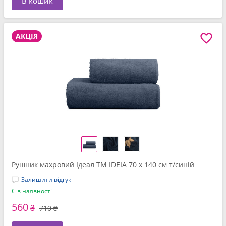
В кошик
АКЦІЯ
Рушник махровий Ідеал TM IDEIA 70 x 140 см т/синій
Залишити відгук
Є в наявності
560
₴
710 ₴