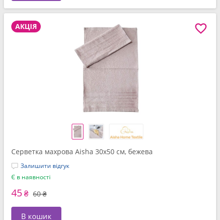
АКЦІЯ
Серветка махрова Aisha 30x50 см, бежева
Залишити відгук
Є в наявності
45
₴
60 ₴
В кошик