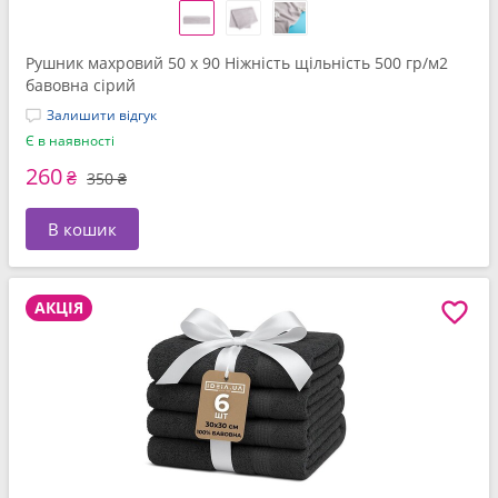
Рушник махровий 50 x 90 Ніжність щільність 500 гр/м2
бавовна сірий
Залишити відгук
Є в наявності
260
₴
350 ₴
В кошик
АКЦІЯ