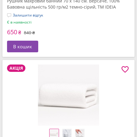
Рушник махровий банний 70 x 140 см. Версаче, 100%
Бавовна щільність 500 гр/м2 темно-сірий, ТМ IDEIA
Залишити відгук
Є в наявності
650
₴
840 ₴
В кошик
АКЦІЯ