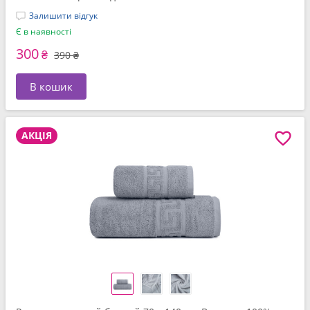
Залишити відгук
Є в наявності
300
₴
390 ₴
В кошик
АКЦІЯ