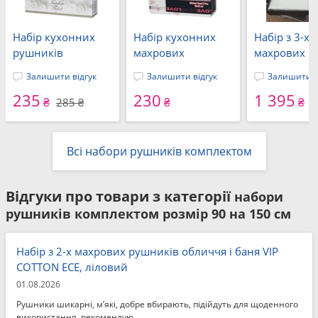
Набір кухонних
Набір кухонних
Набір з 3-х
рушників
махрових
махрових
вафельних, 2 шт.
рушників
рушників
Залишити відгук
Залишити відгук
Залишити в
35 x 50 см., Roma
Кохання-01, 2 шт.
Метелики, 3
235
230
1 395
Хліб, ТМ Nilteks,
30 x 50 см., ТМ
см, 50 x 90 с
₴
₴
₴
285 ₴
Туреччина
Gulcan, Туреччина
140 см, різн
кольори, ТМ
Всі набори рушників комплектом
Відгуки про товари з категорії
набори
рушників комплектом розмір 90 на 150 см
Набір з 2-х махрових рушників обличчя і баня VIP
COTTON ECE, ліловий
01.08.2026
Рушники шикарні, м’які, добре вбирають, підійдуть для щоденного
використання, рекомендую.