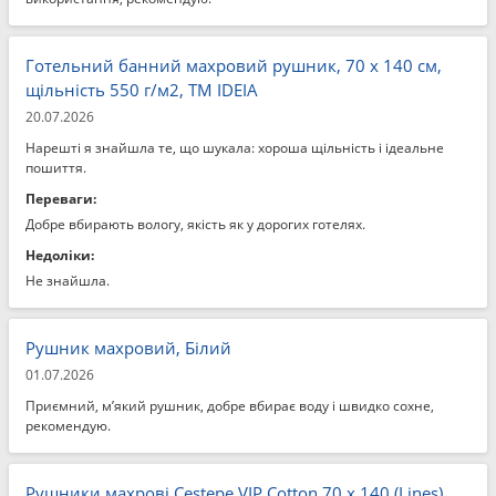
Готельний банний махровий рушник, 70 x 140 см,
щільність 550 г/м2, ТМ IDEIA
20.07.2026
Нарешті я знайшла те, що шукала: хороша щільність і ідеальне
пошиття.
Переваги:
Добре вбирають вологу, якість як у дорогих готелях.
Недоліки:
Не знайшла.
Рушник махровий, Білий
01.07.2026
Приємний, м’який рушник, добре вбирає воду і швидко сохне,
рекомендую.
Рушники махрові Cestepe VIP Cotton 70 x 140 (Lines)