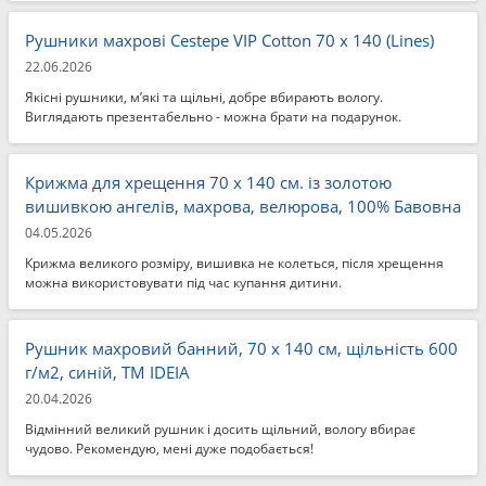
Рушники махрові Cestepe VIP Cotton 70 x 140 (Lines)
22.06.2026
Якісні рушники, м’які та щільні, добре вбирають вологу.
Виглядають презентабельно - можна брати на подарунок.
Крижма для хрещення 70 x 140 см. із золотою
вишивкою ангелів, махрова, велюрова, 100% Бавовна
04.05.2026
Крижма великого розміру, вишивка не колеться, після хрещення
можна використовувати під час купання дитини.
Рушник махровий банний, 70 x 140 см, щільність 600
г/м2, синій, ТМ IDEIA
20.04.2026
Відмінний великий рушник і досить щільний, вологу вбирає
чудово. Рекомендую, мені дуже подобається!