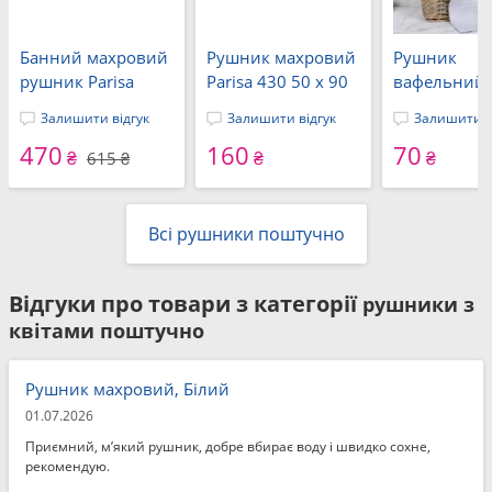
Банний махровий
Рушник махровий
Рушник
рушник Parisa
Parisa 430 50 x 90
вафельний 
Terry Waffle 70 x
см., J-022 - 006
см, без бор
Залишити відгук
Залишити відгук
Залишити в
140 см, 100%
Caesar бузковий,
сірий, ТМ Ai
470
160
70
бавовна, 550 г/м2,
ТМ Parisa Home
₴
₴
₴
615 ₴
червоний, J-403-
Узбекистан
04
Всі рушники поштучно
Відгуки про товари з категорії
рушники з
квітами поштучно
Рушник махровий, Білий
01.07.2026
Приємний, м’який рушник, добре вбирає воду і швидко сохне,
рекомендую.