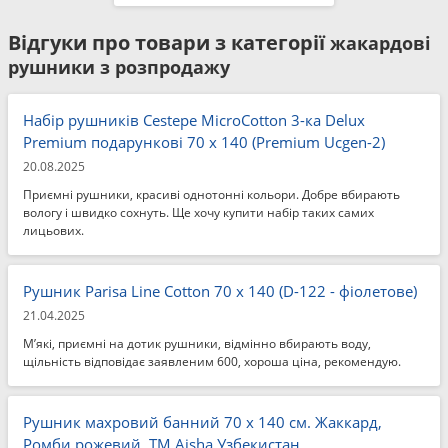
Відгуки про товари з категорії
жакардові
рушники з розпродажу
Набір рушників Cestepe MicroCotton 3-ка Delux
Premium подарункові 70 x 140 (Premium Ucgen-2)
20.08.2025
Приємні рушники, красиві однотонні кольори. Добре вбирають
вологу і швидко сохнуть. Ще хочу купити набір таких самих
лицьових.
Рушник Parisa Line Cotton 70 x 140 (D-122 - фіолетове)
21.04.2025
М’які, приємні на дотик рушники, відмінно вбирають воду,
щільність відповідає заявленим 600, хороша ціна, рекомендую.
Рушник махровий банний 70 x 140 см. Жаккард,
Ромби рожевий, ТМ Aisha Узбекистан