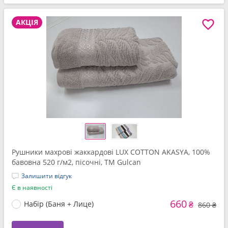
АКЦІЯ
Рушники махрові жаккардові LUX COTTON AKASYA, 100%
бавовна 520 г/м2, пісочні, ТМ Gulcan
Залишити відгук
Є в наявності
660
Набір (Баня + Лице)
₴
860 ₴