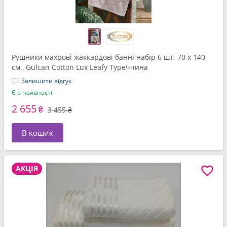
Рушники махрові жаккардові банні набір 6 шт. 70 x 140
см., Gulcan Cotton Lux Leafy Туреччина
Залишити відгук
Є в наявності
2 655
₴
3 455 ₴
В кошик
АКЦІЯ