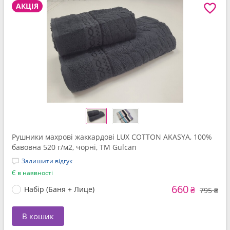
АКЦІЯ
Рушники махрові жаккардові LUX COTTON AKASYA, 100%
бавовна 520 г/м2, чорні, ТМ Gulcan
Залишити відгук
Є в наявності
660
Набір (Баня + Лице)
₴
795 ₴
В кошик