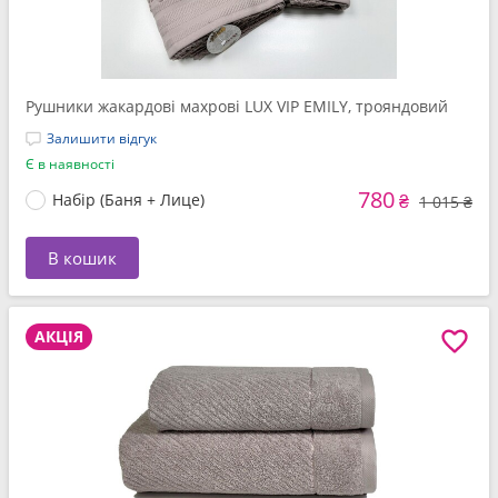
Рушники жакардові махрові LUX VIP EMILY, трояндовий
Залишити відгук
Є в наявності
780
Набір (Баня + Лице)
₴
1 015 ₴
В кошик
АКЦІЯ