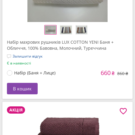
Набір махрових рушників LUX COTTON YENI Баня +
Обличчя, 100% Бавовна, Молочний, Туреччина
Залишити відгук
Є в наявності
660
Набір (Баня + Лице)
₴
860 ₴
В кошик
АКЦІЯ