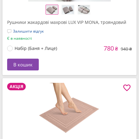
Рушники жакардові махрові LUX VIP MONA, трояндовий
Залишити відгук
Є в наявності
780
Набір (Баня + Лице)
₴
940 ₴
В кошик
АКЦІЯ