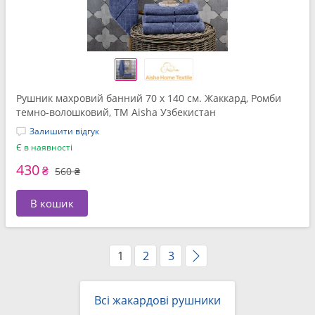
Рушник махровий банний 70 x 140 см. Жаккард, Ромби
темно-волошковий, ТМ Aisha Узбекистан
Залишити відгук
Є в наявності
430
₴
560 ₴
В кошик
1
2
3
Всі жакардові рушники