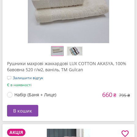
Рушники махрові жаккардові LUX COTTON AKASYA, 100%
бавовна 520 г/м2, ваніль, ТМ Gulcan
Залишити відгук
Є в наявності
660
Набір (Баня + Лице)
₴
795 ₴
В кошик
АКЦІЯ