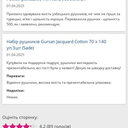
07.04.2025
Приємно здивувала якість узбецьких рушників, не чим не гірша за
турецькі, м’які і щільність хороша. Переважила рушник - щільність
500, як і заявлено, рекомендую.
Набір рушників Gursan Jacquard Cotton 70 x 140
уп.3шт (Sade)
01.04.2025
Купувала на подарунок подрузі, рушники виглядають
презентабельно, всі гості були у захваті! Дякую за швидку доставку!
Переваги:
Відмінні рушники, висока якість та презентабельна упаковка.
Недоліки:
Немає.
Оцініть сторінку:
4.2
(89 голосів)