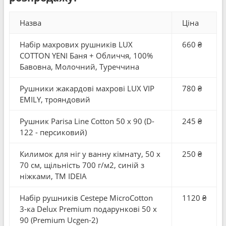
Назва
Ціна
Набір махрових рушників LUX
660 ₴
COTTON YENI Баня + Обличчя, 100%
Бавовна, Молочний, Туреччина
Рушники жакардові махрові LUX VIP
780 ₴
EMILY, трояндовий
Рушник Parisa Line Cotton 50 x 90 (D-
245 ₴
122 - персиковий)
Килимок для ніг у ванну кімнату, 50 x
250 ₴
70 см, щільність 700 г/м2, синій з
ніжками, ТМ IDEIA
Набір рушників Cestepe MicroCotton
1120 ₴
3-ка Delux Premium подарункові 50 x
90 (Premium Ucgen-2)