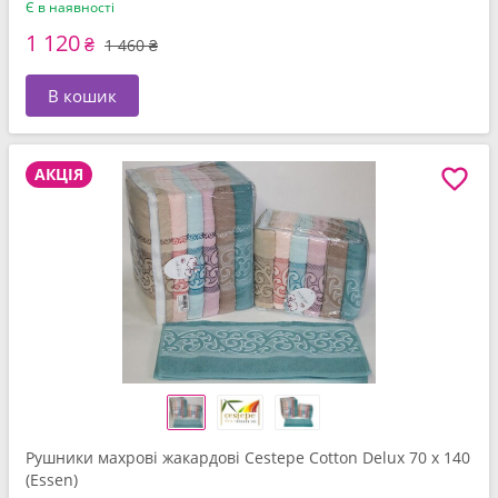
Є в наявності
1 120
₴
1 460 ₴
В кошик
АКЦІЯ
Рушники махрові жакардові Cestepe Cotton Delux 70 x 140
(Essen)