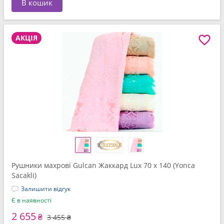
В кошик
АКЦІЯ
Рушники махрові Gulcan Жаккард Lux 70 x 140 (Yonca
Sacakli)
Залишити відгук
Є в наявності
2 655
₴
3 455 ₴