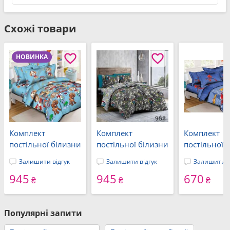
Схожі товари
НОВИНКА
Комплект
Комплект
Комплект
постільної білизни
постільної білизни
постільної 
Pretty Ранфорс
Pretty Game Over,
Людина Пав
Залишити відгук
Залишити відгук
Залишити в
Щенячий Патруль,
Ранфорс,
Spiderman,
945
945
670
підлітковий (1106)
підлітковий,
ранфорс, різ
₴
₴
₴
геймерський 982
розміри, Ко
текстиль
Популярні запити