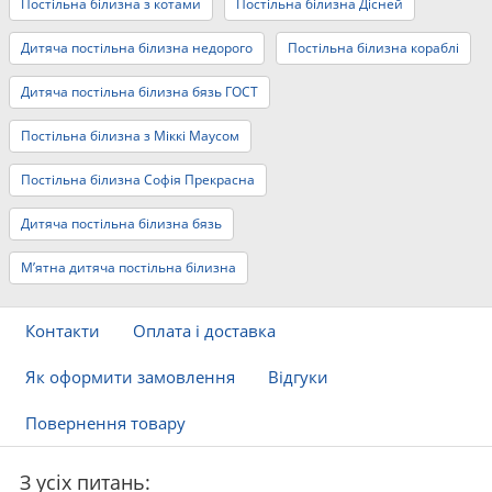
Постільна білизна з котами
Постільна білизна Дісней
Дитяча постільна білизна недорого
Постільна білизна кораблі
Дитяча постільна білизна бязь ГОСТ
Постільна білизна з Міккі Маусом
Постільна білизна Софія Прекрасна
Дитяча постільна білизна бязь
М’ятна дитяча постільна білизна
Контакти
Оплата і доставка
Як оформити замовлення
Відгуки
Повернення товару
З усіх питань: