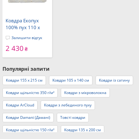
Ковдра Екопух
100% пух 110 x
140
Залишити відгук
2 430
₴
Популярні запити
Ковдри 155 x 215 см
Ковдри 105 x 140 см
Ковдри із сатину
Ковдри щільністю 350 г/м²
Ковдри з мікроволокна
Ковдри ArCloud
Ковдри з лебединого пуху
Ковдри Damani (Дамані)
Товсті ковдри
Ковдри щільністю 150 г/м²
Ковдри 135 x 200 см