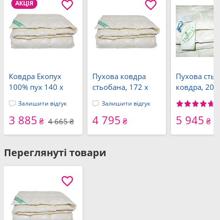
АКЦІЯ
Ковдра Екопух
Пухова ковдра
Пухова сть
100% пух 140 x
стьобана, 172 x
ковдра, 200
205
205 см,
см, євро, 10
Залишити відгук
Залишити відгук
двоспальна, 100%
ТМ Екопух
3 885
4 795
5 945
пух, ТМ Екопух
₴
₴
₴
4 665 ₴
Переглянуті товари