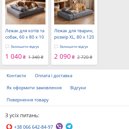
Лежак для котів та
Лежак для тварин,
собак, 60 x 80 x 10
розмір XL, 80 x 120
см, мікрофібра, з
x 12 см,
Залишити відгук
Залишити відгук
чохлом на
мікрофібра, із
1 040
2 090
блискавці, сірий,
чохлом на
₴
₴
1 340 ₴
2 720 ₴
ТМ IDEIA
блискавці, сірий,
ТМ IDEIA
Контакти
Оплата і доставка
Як оформити замовлення
Відгуки
Повернення товару
З усіх питань:
+38 066 642-84-97