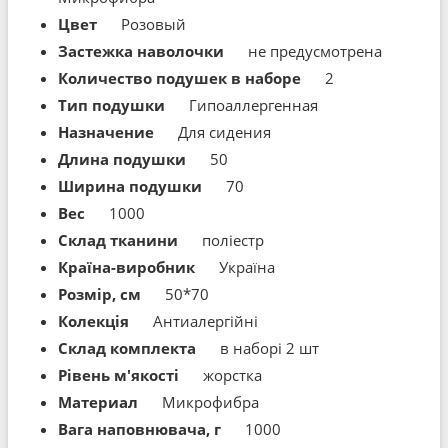
Цвет
Розовый
Застежка наволочки
не предусмотрена
Количество подушек в наборе
2
Тип подушки
Гипоаллергенная
Назначение
Для сидения
Длина подушки
50
Ширина подушки
70
Вес
1000
Склад тканини
поліестр
Країна-виробник
Україна
Розмір, см
50*70
Колекція
Антиалергійні
Склад комплекта
в наборі 2 шт
Рівень м'якості
жорстка
Материал
Микрофибра
Вага наповнювача, г
1000