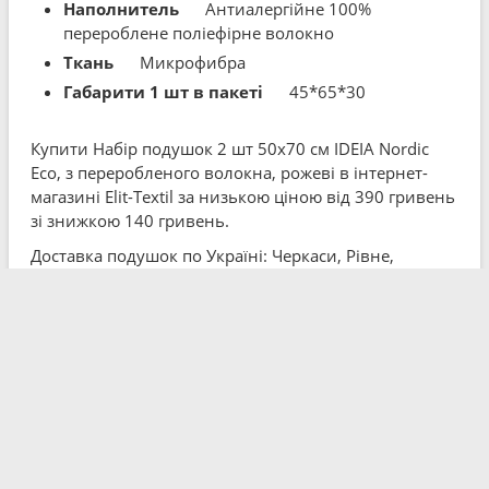
Наполнитель
Антиалергійне 100%
перероблене поліефірне волокно
Ткань
Микрофибра
Габарити 1 шт в пакеті
45*65*30
Купити Набір подушок 2 шт 50x70 см IDEIA Nordic
Eco, з переробленого волокна, рожеві в інтернет-
магазині Elit-Textil за низькою ціною від 390 гривень
зі знижкою 140 гривень.
Доставка подушок по Україні: Черкаси, Рівне,
Житомир, Вінниця, Чернівці, Дніпро, Київ, Івано-
Франківськ, Миколаїв, Кропивницький, Харків,
Запоріжжя, Полтава, Херсон, Одеса та інші міста.
Інформація про комплект поставки, характеристики
та зовнішній вигляд товару носить довідковий
характер. За деталями зв’яжіться з менеджером
інтернет-магазину.