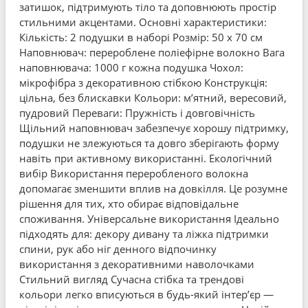
затишок, підтримують тіло та доповнюють простір
стильними акцентами. Основні характеристики:
Кількість: 2 подушки в наборі Розмір: 50 x 70 см
Наповнювач: перероблене поліефірне волокно Вага
наповнювача: 1000 г кожна подушка Чохол:
мікрофібра з декоративною стібкою Конструкція:
цільна, без блискавки Кольори: м’ятний, вересовий,
пудровий Переваги: Пружність і довговічність
Щільний наповнювач забезпечує хорошу підтримку,
подушки не злежуються та довго зберігають форму
навіть при активному використанні. Екологічний
вибір Використання переробленого волокна
допомагає зменшити вплив на довкілля. Це розумне
рішення для тих, хто обирає відповідальне
споживання. Універсальне використання Ідеально
підходять для: декору дивану та ліжка підтримки
спини, рук або ніг денного відпочинку
використання з декоративними наволочками
Стильний вигляд Сучасна стібка та трендові
кольори легко вписуються в будь-який інтер’єр —