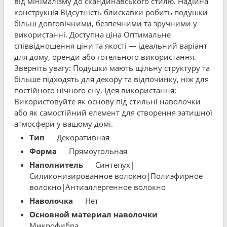
від мінімалізму до скандинавського стилю. Надійна
конструкція Відсутність блискавки робить подушки
більш довговічними, безпечними та зручними у
використанні. Доступна ціна Оптимальне
співвідношення ціни та якості — ідеальний варіант
для дому, оренди або готельного використання.
Зверніть увагу: Подушки мають щільну структуру та
більше підходять для декору та відпочинку, ніж для
постійного нічного сну. Ідея використання:
Використовуйте як основу під стильні наволочки
або як самостійний елемент для створення затишної
атмосфери у вашому домі.
Тип
Декоративная
Форма
Прямоугольная
Наполнитель
Синтепух|
Силиконизированное волокно|Полиэфирное
волокно|Антиаллергенное волокно
Наволочка
Нет
Основной материал наволочки
Микрофибра